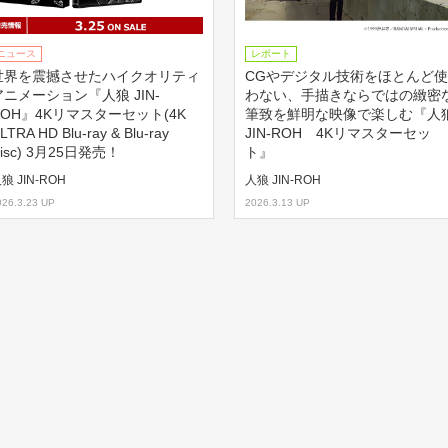
ニュース
レポート
世界を震撼させたハイクオリティ
CGやデジタル技術をほとんど使
アニメーション『人狼 JIN-
わない、手描きならではの緻密
ROH』4Kリマスターセット(4K
筆致を鮮明な映像で楽しむ『人
LTRA HD Blu-ray & Blu-ray
JIN-ROH 4Kリマスターセッ
isc) 3月25日発売！
ト』
狼 JIN-ROH
人狼 JIN-ROH
026.3.23 UP
2026.3.13 UP