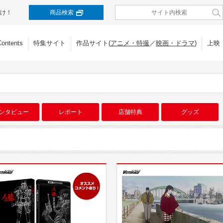
け！
商品検索
Contents
特集サイト
作品サイト(
アニメ・特撮
／
映画・ドラマ
)
上映
ンタビュー
レポート
店舗特典
グッズ