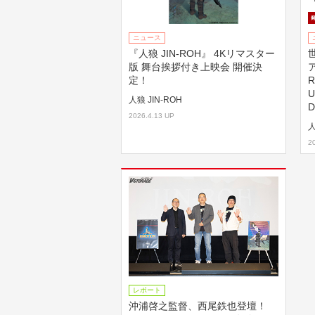
ニュース
『人狼 JIN-ROH』 4Kリマスター
版 舞台挨拶付き上映会 開催決
定！
U
人狼 JIN-ROH
D
2026.4.13 UP
人
2
レポート
沖浦啓之監督、西尾鉄也登壇！