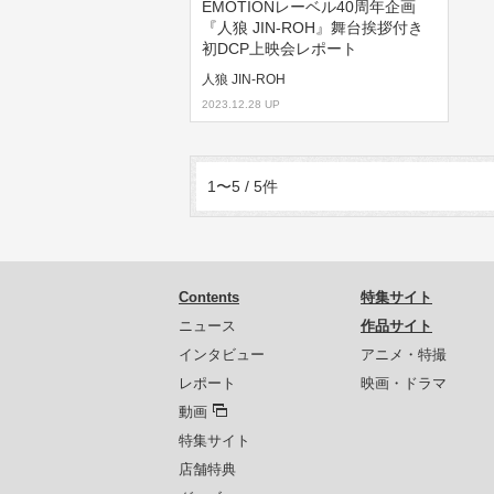
EMOTIONレーベル40周年企画
『人狼 JIN-ROH』舞台挨拶付き
初DCP上映会レポート
人狼 JIN-ROH
2023.12.28 UP
1〜5 / 5件
Contents
特集サイト
ニュース
作品サイト
インタビュー
アニメ・特撮
レポート
映画・ドラマ
動画
特集サイト
店舗特典