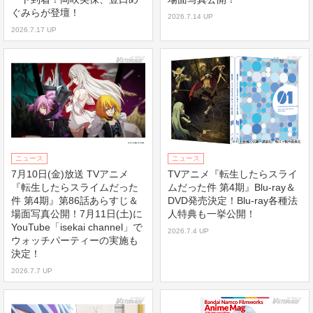
ぐみらが登壇！
2026.7.14 UP
2026.7.17 UP
ニュース
ニュース
7月10日(金)放送 TVアニメ
TVアニメ『転生したらスライ
『転生したらスライムだった
ムだった件 第4期』Blu-ray＆
件 第4期』第86話あらすじ＆
DVD発売決定！Blu-ray各種法
場面写真公開！7月11日(土)に
人特典も一挙公開！
YouTube「isekai channel」で
2026.7.4 UP
ウォッチパーティーの実施も
決定！
2026.7.7 UP