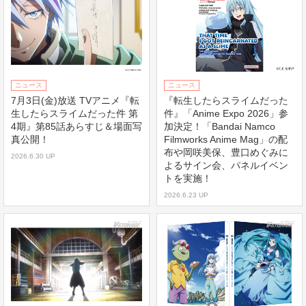
ニュース
ニュース
7月3日(金)放送 TVアニメ『転
『転生したらスライムだった
生したらスライムだった件 第
件』「Anime Expo 2026」参
4期』第85話あらすじ＆場面写
加決定！「Bandai Namco
真公開！
Filmworks Anime Mag」の配
布や岡咲美保、豊口めぐみに
2026.6.30 UP
よるサイン会、パネルイベン
トを実施！
2026.6.23 UP