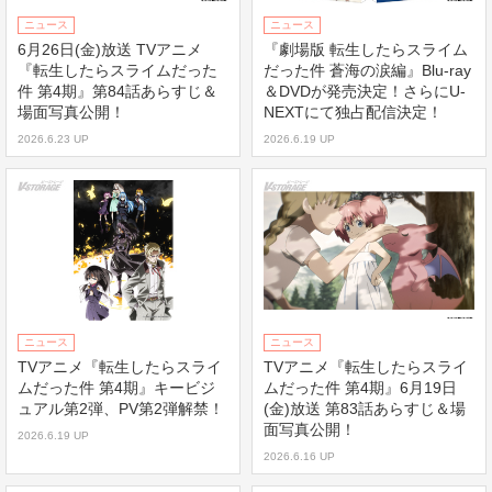
ニュース
ニュース
6月26日(金)放送 TVアニメ
『劇場版 転生したらスライム
『転生したらスライムだった
だった件 蒼海の涙編』Blu-ray
件 第4期』第84話あらすじ＆
＆DVDが発売決定！さらにU-
場面写真公開！
NEXTにて独占配信決定！
2026.6.23 UP
2026.6.19 UP
ニュース
ニュース
TVアニメ『転生したらスライ
TVアニメ『転生したらスライ
ムだった件 第4期』キービジ
ムだった件 第4期』6月19日
ュアル第2弾、PV第2弾解禁！
(金)放送 第83話あらすじ＆場
面写真公開！
2026.6.19 UP
2026.6.16 UP