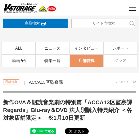
商品検索
ALL
ニュース
インタビュー
レポート
動画
特集一覧
店舗特典
グッズ
| ACCA13区監察課
店舗特典
2020.1.10 UP
新作OVA＆朗読音楽劇の特別篇「ACCA13区監察課
Regards」Blu-ray＆DVD 法人別購入特典紹介 ＜各
対象店舗限定＞ ※1月10日更新