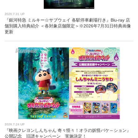
2026.7.31 UP
『銀河特急 ミルキー☆サブウェイ 各駅停車劇場行き』Blu-ray 店
舗別購入特典紹介 ＜各対象店舗限定＞※2026年7月31日特典画像
更新
2026.7.24 UP
『映画クレヨンしんちゃん 奇々怪々！オラの妖怪バケ～ション』
公開記念 旧譜キャンペーン 実施決定！