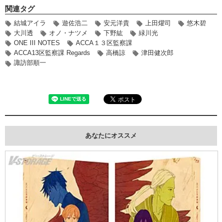
関連タグ
結城アイラ
遊佐浩二
安元洋貴
上田燿司
悠木碧
大川透
オノ・ナツメ
下野紘
緑川光
ONE III NOTES
ACCA１３区監察課
ACCA13区監察課 Regards
高橋諒
津田健次郎
諏訪部順一
あなたにオススメ