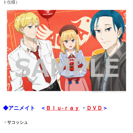
ト仕様）
◆アニメイト ＜
Ｂｌｕ-ｒａｙ
・
ＤＶＤ
＞
・サコッシュ