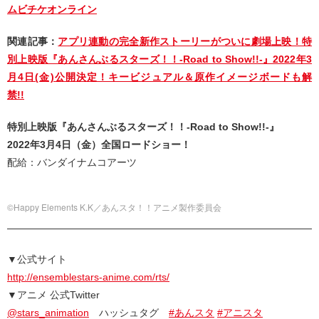
ムビチケオンライン
関連記事：
アプリ連動の完全新作ストーリーがついに劇場上映！特
別上映版『あんさんぶるスターズ！！-Road to Show!!-』2022年3
月4日(金)公開決定！キービジュアル＆原作イメージボードも解
禁!!
特別上映版『あんさんぶるスターズ！！-Road to Show!!-』
2022年3月4日（金）全国ロードショー！
配給：バンダイナムコアーツ
©Happy Elements K.K／あんスタ！！アニメ製作委員会
▼公式サイト
http://ensemblestars-anime.com/rts/
▼アニメ 公式Twitter
@stars_animation
ハッシュタグ
#あんスタ
#アニスタ