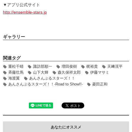
▼アプリ公式サイト
http://ensemble-stars.jp
ギャラリー
関連タグ
重松千晴
諏訪部順一
増田俊樹
梶裕貴
天﨑滉平
斉藤壮馬
山下大輝
森久保祥太郎
伊藤マサミ
海渡翼
あんさんぶるスターズ！！
あんさんぶるスターズ！！-Road to Show!!-
菱田正和
あなたにオススメ