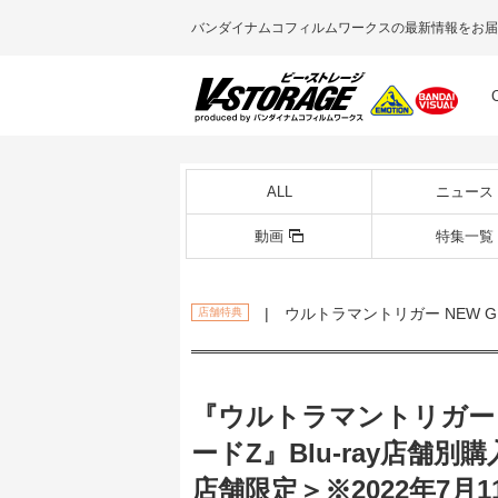
バンダイナムコフィルムワークスの最新情報をお届
ALL
ニュース
動画
特集一覧
| ウルトラマントリガー NEW GEN
店舗特典
『ウルトラマントリガー NE
ードZ』Blu-ray店舗
店舗限定＞※2022年7月