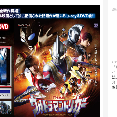
202
『
イド
法
介
像