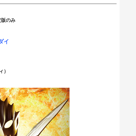
定版のみ
ンダイ
ィ）