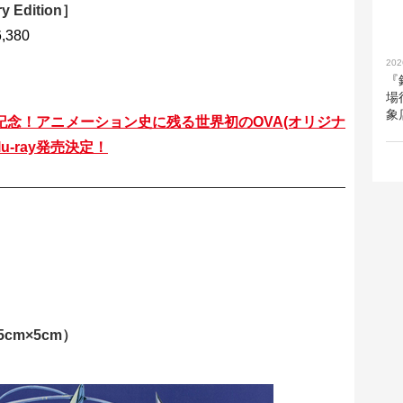
 Edition］
,380
202
『
場
象
周年記念！アニメーション史に残る世界初のOVA(オリジナ
-ray発売決定！
m×5cm）