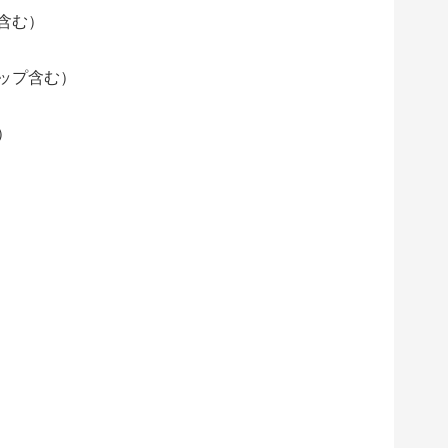
含む）
ショップ含む）
）
）
）