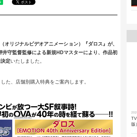
A（オリジナルビデオアニメーション）『ダロス』が、
押井守監督監修による新規HDマスターにより、
作品初
売決定
いたしました。
対象とした、店舗別購入特典をご案内します。
202
T
版