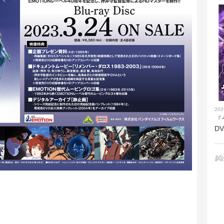
202
『
D