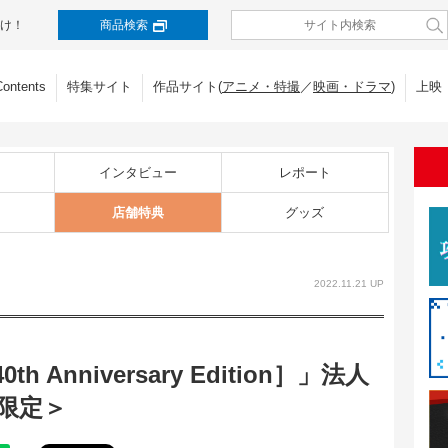
け！
商品検索
Contents
特集サイト
作品サイト(
アニメ・特撮
／
映画・ドラマ
)
上映
インタビュー
レポート
店舗特典
グッズ
2022.11.21 UP
h Anniversary Edition］」法人
限定＞