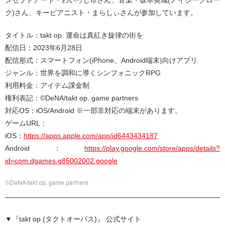
ク)さん、キーピアニスト・まらしぃさんが参加しています。
タイトル：takt op. 運命は真紅き旋律の街を
配信日：2023年6月28日
配信形式：スマートフォン(iPhone、Android端末)向けアプリ
ジャンル：世界を調和に導くシンフォニックRPG
利用料金：アイテム課金制
権利表記：©DeNA/takt op. game partners
対応OS：iOS/Android ※一部非対応の端末があります。
ゲームURL：
iOS：
https://apps.apple.com/app/id6443434187
Android：
https://play.google.com/store/apps/details?
id=com.dgames.g85002002.google
©DeNA/takt op. game partners
▼『takt op.(タクトオーパス)』 公式サイト