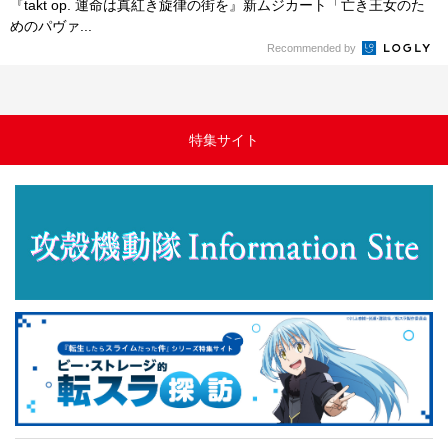
『takt op. 運命は真紅き旋律の街を』新ムジカート「亡き王女のた
めのパヴァ...
Recommended by
特集サイト