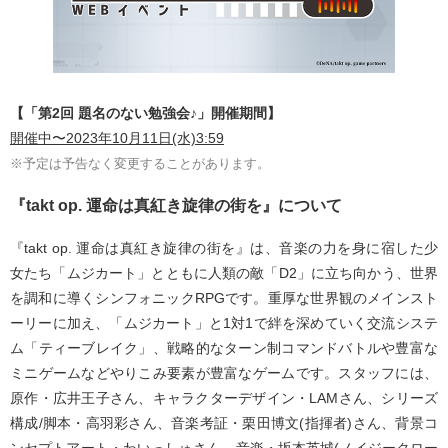
【「第2回 題名のない勉強会♪」開催期間】
開催中〜2023年10月11日(水)3:59
※予定は予告なく変更することがあります。
『takt op. 運命は真紅き旋律の街を』について
『takt op. 運命は真紅き旋律の街を』は、音楽の力を身に宿した少
女たち「ムジカート」とともに人類の敵「D2」に立ち向かう、世界
を調和に導くシンフォニックRPGです。重厚な世界観のメインスト
ーリーに加え、「ムジカート」と1対1で絆を深めていく交流システ
ム「ティーブレイク」、戦略的なターン制コマンドバトルや豊富な
ミニゲームなどやりこみ要素が豊富なゲームです。スタッフには、
原作・広井王子さん、キャラクターデザイン・LAMさん、シリーズ
構成/脚本・高羽彩さん、音楽考証・栗田博文(指揮者)さん、背景コ
ンセプトアート・わいっしゅさん、音楽・坂本英城(ノイジークロー