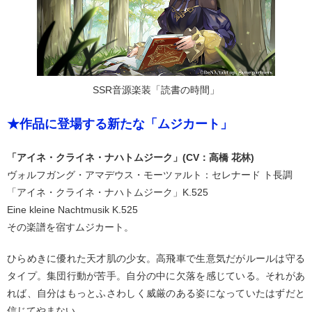
SSR音源楽装「読書の時間」
★作品に登場する新たな「ムジカート」
「アイネ・クライネ・ナハトムジーク」(CV：高橋 花林)
ヴォルフガング・アマデウス・モーツァルト：セレナード ト長調
「アイネ・クライネ・ナハトムジーク」K.525
Eine kleine Nachtmusik K.525
その楽譜を宿すムジカート。
ひらめきに優れた天才肌の少女。高飛車で生意気だがルールは守る
タイプ。集団行動が苦手。自分の中に欠落を感じている。それがあ
れば、自分はもっとふさわしく威厳のある姿になっていたはずだと
信じてやまない。