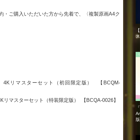
約・ご購入いただいた方から先着で、〈複製原画A4ク
【
ス
ION 4Kリマスターセット（初回限定版） 【BCQM-
N 4Kリマスターセット（特装限定版） 【BCQA-0026】
『
A
版