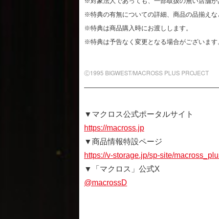
※対象法人であっても、一部取扱の無い店舗が
※特典の有無についての詳細、商品の品揃えな
※特典は商品購入時にお渡しします。
※特典は予告なく変更となる場合がございます
Ⓒ1995 BIGWEST/MACROSS PLUS PROJECT
▼マクロス公式ポータルサイト
https://macross.jp
▼商品情報特設ページ
https://v-storage.jp/sp-site/macross_p
▼「マクロス」公式X
@macrossD