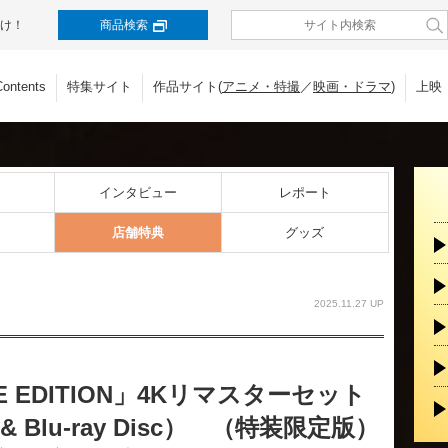
け！
商品検索
Contents
特集サイト
作品サイト(
アニメ・特撮
／
映画・ドラマ
)
上映
インタビュー
レポート
店舗特典
グッズ
2025.11.27 UP
 EDITION」4Kリマスターセット
ay & Blu-ray Disc） （特装限定版）