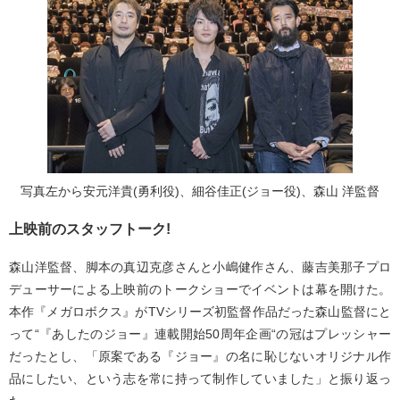
写真左から安元洋貴(勇利役)、細谷佳正(ジョー役)、森山 洋監督
上映前のスタッフトーク!
森山洋監督、脚本の真辺克彦さんと小嶋健作さん、藤吉美那子プロ
デューサーによる上映前のトークショーでイベントは幕を開けた。
本作『メガロボクス』がTVシリーズ初監督作品だった森山監督にと
って“『あしたのジョー』連載開始50周年企画“の冠はプレッシャー
だったとし、「原案である『ジョー』の名に恥じないオリジナル作
品にしたい、という志を常に持って制作していました」と振り返っ