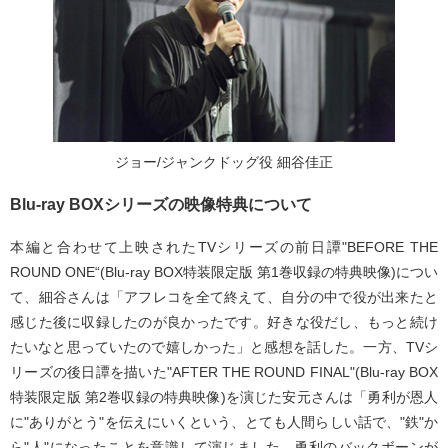
ジョー/ジャンクドッグ役 細谷佳正
Blu-ray BOXシリーズの映像特典について
本編と合わせて上映されたTVシリーズの前日譚"BEFORE THE
ROUND ONE“(Blu-ray BOX特装限定版 第1巻収録の特典映像)につい
て、細谷さんは「アフレコを全て終えて、自分の中で役が出来たと
感じた後に収録したのが良かったです。好きな役だし、もっと続け
たいなと思っていたので嬉しかった」と感想を話した。一方、TVシ
リーズの後日譚を描いた"AFTER THE ROUND FINAL"(Blu-ray BOX
特装限定版 第2巻収録の特典映像)を演じた安元さんは「勇利が恩人
に"ありがとう"を伝えにいくという、とても人間らしい話で、"鉄"か
ら"人"になったことを意識して演じました。勇利のバックボーンが