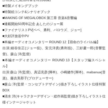
■特製メイキングブック
■特製絵コンテ&シナリオブック
■MAKING OF MEGALOBOX 第三章 音楽&音響編
■連載開始50周年記念 あしたのジョー展
■ファイナリストPV[ペペ、勇利、バロウズ、ジョー]
■大好評放送中PV
■本編オーディオコメンタリー ROUND 12【宿命のライバル編】
出演:細谷佳正(ジョー役)、安元洋貴(勇利役)、三好慶一郎(音響監
督)、森山 洋(監督)
■本編オーディオコメンタリー ROUND 13【スタッフ編スペシャ
ル】
出演:森山 洋(監督)、真辺克彦(脚本)、小嶋健作(脚本)、mabanua(音
楽)、藤吉美那子(プロデューサー)
■森山 洋(監督・コンセプトデザイン)描き下ろしイラスト仕様特製
BOX
■清水 洋(キャラクターデザイン・総作画監督)描き下ろしイラスト仕
様インナージャケット