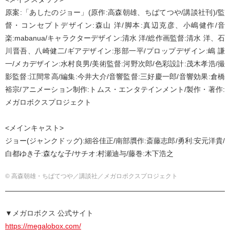
原案:「あしたのジョー」(原作:高森朝雄、ちばてつや/講談社刊)/監
督・コンセプトデザイン:森山 洋/脚本:真辺克彦、小嶋健作/音
楽:mabanua/キャラクターデザイン:清水 洋/総作画監督:清水 洋、石
川晋吾、八崎健二/ギアデザイン:形部一平/プロップデザイン:嶋 謙
一/メカデザイン:水村良男/美術監督:河野次郎/色彩設計:茂木孝浩/撮
影監督:江間常高/編集:今井大介/音響監督:三好慶一郎/音響効果:倉橋
裕宗/アニメーション制作:トムス・エンタテインメント/製作・著作:
メガロボクスプロジェクト
<メインキャスト>
ジョー(ジャンクドッグ):細谷佳正/南部贋作:斎藤志郎/勇利:安元洋貴/
白都ゆき子:森なな子/サチオ:村瀬迪与/藤巻:木下浩之
© 高森朝雄・ちばてつや／講談社／メガロボクスプロジェクト
▼メガロボクス 公式サイト
https://megalobox.com/