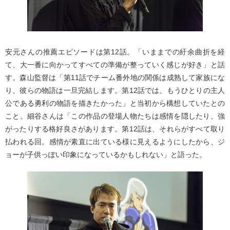
安元さんの推薦エピソードは第12話。「いままでの紆余曲折を経
て、大一番に向かってすべての準備が整っていく感じが好き」と話
す。森山監督は「第11話でチーム番外地の関係は成熟して家族にな
り、彼らの物語は一旦完結します。第12話では、もうひとりの主人
公である勇利の物語を描きたかった」と当初から構想していたとの
こと。細谷さんは「この作品の登場人物たちは感情を隠したり、強
がったりする格好良さがあります。第12話は、それらがすべて取り
払われる回。感情が素直に出ている様に見えるようにしたから、ジ
ョーが子供っぽい印象になっているかもしれない」と語った。