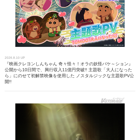
2026.8.10 UP
『映画クレヨンしんちゃん 奇々怪々！オラの妖怪バケ～ション』
公開から10日間で、興行収入11億円突破!! 主題歌「大人になった
ら」にのせて初解禁映像を使用した ノスタルジックな主題歌PV公
開!!