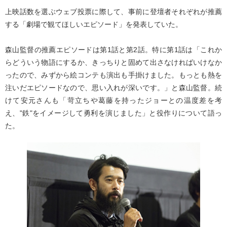
上映話数を選ぶウェブ投票に際して、事前に登壇者それぞれが推薦
する「劇場で観てほしいエピソード」を発表していた。
森山監督の推薦エピソードは第1話と第2話。特に第1話は「これか
らどういう物語にするか、きっちりと固めて出さなければいけなか
ったので、みずから絵コンテも演出も手掛けました。もっとも熱を
注いだエピソードなので、思い入れが深いです。」と森山監督。続
けて安元さんも「苛立ちや葛藤を持ったジョーとの温度差を考
え、"鉄"をイメージして勇利を演じました」と役作りについて語っ
た。