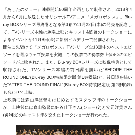
『あしたのジョー』連載開始50周年企画として制作され、2018年4
月から6月に放送したオリジナルTVアニメ『メガロボクス』。Blu-
ray BOXシリーズ最終巻となる第3巻の11月22日(木)の発売を記念し
て、TVシリーズ本編の劇場上映とキャスト&監督のトークショーに
よるイベントが11月9日(金)に新宿ピカデリーで開催された。
開催に先駆けて『メガロボクス』TVシリーズ全13話中のベストエピ
ソードを選ぶウェブ投票を実施。この投票での得票数上位4位のエピ
ソードが上映された。また、Blu-ray BOXシリーズに映像特典として
収録された、TVシリーズ本編の前日譚を描いた“BEFORE THE
ROUND ONE"(Blu-ray BOX特装限定版 第1巻収録)と、後日譚を描い
た"AFTER THE ROUND FINAL“(Blu-ray BOX特装限定版 第2巻収録)
も合わせて上映。
上映前には森山洋監督をはじめとするスタッフ陣のトークショー
が、上映後には森山監督に細谷佳正さん(ジョー役)と安元洋貴さん
(勇利役)のキャスト陣を交えたトークショーが行われた。