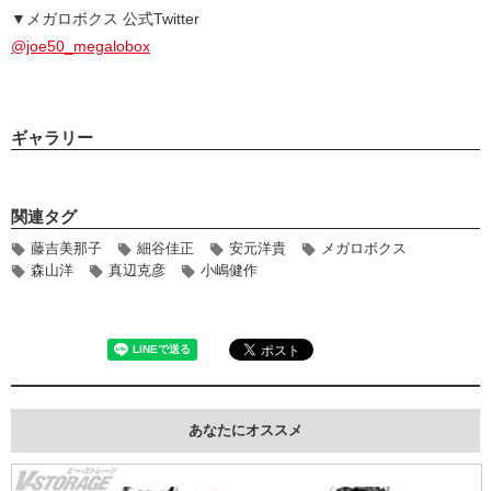
▼メガロボクス 公式Twitter
@joe50_megalobox
ギャラリー
関連タグ
藤吉美那子
細谷佳正
安元洋貴
メガロボクス
森山洋
真辺克彦
小嶋健作
あなたにオススメ