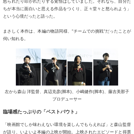
怒られたり叩かれたりする覚悟はしていました。それなら、自分た
ちが本当に面白いと思える作品をつくり、正々堂々と怒られよう」
という心境だったと語った。
まさしく本作は、本編の物語同様、"チームでの挑戦"だったことが
伺い知れる。
左から森山 洋監督、真辺克彦(脚本)、小嶋健作(脚本)、藤吉美那子
プロデューサー
臨場感たっぷりの「ベストバウト」
「映画館でしか味わえない環境を楽しんでもらえれば」と森山監督
が語り、いよいよ本編の上映が開始。上映されたエピソードと得票