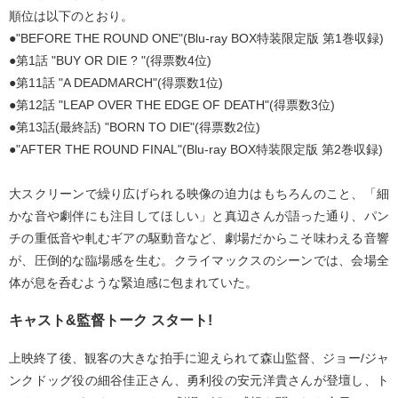
順位は以下のとおり。
●"BEFORE THE ROUND ONE"(Blu-ray BOX特装限定版 第1巻収録)
●第1話 "BUY OR DIE ? "(得票数4位)
●第11話 "A DEADMARCH"(得票数1位)
●第12話 "LEAP OVER THE EDGE OF DEATH"(得票数3位)
●第13話(最終話) "BORN TO DIE"(得票数2位)
●"AFTER THE ROUND FINAL"(Blu-ray BOX特装限定版 第2巻収録)
大スクリーンで繰り広げられる映像の迫力はもちろんのこと、「細
かな音や劇伴にも注目してほしい」と真辺さんが語った通り、パン
チの重低音や軋むギアの駆動音など、劇場だからこそ味わえる音響
が、圧倒的な臨場感を生む。クライマックスのシーンでは、会場全
体が息を呑むような緊迫感に包まれていた。
キャスト&監督トーク スタート!
上映終了後、観客の大きな拍手に迎えられて森山監督、ジョー/ジャ
ンクドッグ役の細谷佳正さん、勇利役の安元洋貴さんが登壇し、ト