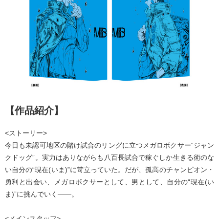
【作品紹介】
<ストーリー>
今日も未認可地区の賭け試合のリングに立つメガロボクサー“ジャン
クドッグ”。実力はありながらも八百長試合で稼ぐしか生きる術のな
い自分の“現在(いま)”に苛立っていた。だが、孤高のチャンピオン・
勇利と出会い、メガロボクサーとして、男として、自分の“現在(い
ま)”に挑んでいく――。
<メインスタッフ>