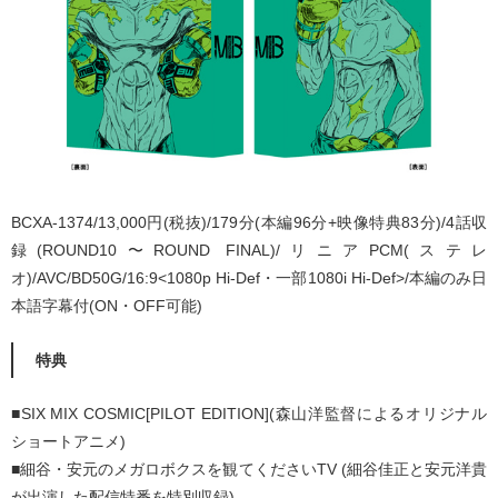
BCXA-1374/13,000円(税抜)/179分(本編96分+映像特典83分)/4話収
録(ROUND10〜ROUND FINAL)/リニアPCM(ステレ
オ)/AVC/BD50G/16:9<1080p Hi-Def・一部1080i Hi-Def>/本編のみ日
本語字幕付(ON・OFF可能)
特典
■SIX MIX COSMIC[PILOT EDITION](森山洋監督によるオリジナル
ショートアニメ)
■細谷・安元のメガロボクスを観てくださいTV (細谷佳正と安元洋貴
が出演した配信特番を特別収録)