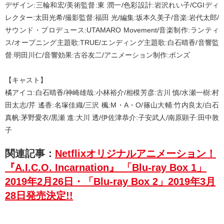
デザイン:三輪和宏/美術監督:東 潤一/色彩設計:岩沢れい子/CGIディ
レクター:太田光希/撮影監督:福田 光/編集:坂本久美子/音楽:岩代太郎/
サウンド・プロデュース:UTAMARO Movement/音楽制作:ランティ
ス/オープニング主題歌:TRUE/エンディング主題歌:白石晴香/音響監
督:明田川仁/音響効果:古谷友二/アニメーション制作:ボンズ
【キャスト】
橘アイコ:白石晴香/神崎雄哉:小林裕介/相模芳彦:古川 慎/水瀬一樹:村
田太志/芹 遙香:名塚佳織/三沢 楓:M・A・O/篠山大輔:竹内良太/白石
真帆:茅野愛衣/黒瀬 進:大川 透/伊佐津恭介:子安武人/南原顕子:田中敦
子
関連記事：
Netflixオリジナルアニメーション！
『A.I.C.O. Incarnation』 「Blu-ray Box 1」
2019年2月26日・「Blu-ray Box 2」2019年3月
28日発売決定!!