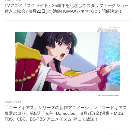
TVアニメ『スクライド』25周年を記念してスタッフトークショー
付き上映会が8月22日(土)池袋HUMAXシネマズにて開催決定！
2026.8.6 UP
「コードギアス」シリーズの新作アニメーション『コードギアス
奪還のロゼ』第5話「光芒 -Damocles-」8月7日(金)深夜～MBS、
TBS、CBC、BS-TBS“アニメイズム”枠にて放送！