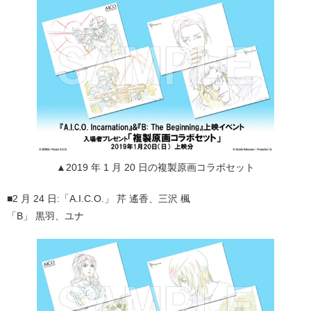
▲2019 年 1 月 20 日の複製原画コラボセット
■2 月 24 日:「A.I.C.O.」 芹 遙香、三沢 楓
「B」 黒羽、ユナ