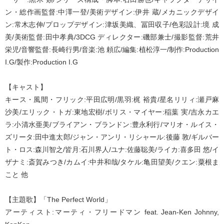
ン・総作画監督:中澤一登/美術デザイン:伊井 蔵/メカニックデザイ
ン:常木志伸/プロップデザイン:津坂美織、冨田収子/色彩設計:境 成
美/美術監督:田中孝典/3DCG ディレクター:磯部兼士/撮影監督:荒井
栄児/音響監督:長崎行男/音楽:池 頼広/編集:植松淳一/制作:Production
I.G/製作:Production I.G
【キャスト】
キース・風間・フリック:平田広明/黒羽:梶 裕貴/星名リリィ:瀬戸麻
沙美/エリック・トガ:東地宏樹/ボリス・マイヤー:稲葉 実/吉永カエ
ラ:小清水亜美/ブライアン・ブランドン:豊永利行/マリオ・ルイス・
ズリータ:田中進太郎/ジャン・アンリ・リシャール:後藤 敦/ギルバー
ト・ロス:森川智之/皆月:石川界人/ユナ:佐藤聡美/ライカ:喜多田 悠/イ
ザナミ:斎賀みつき/カムイ:中井和哉/タケル:亀田望美/クエン:粟根ま
こと 他
【主題歌】「The Perfect World」
アーティスト:マーティ・フリードマン feat. Jean-Ken Johnny,