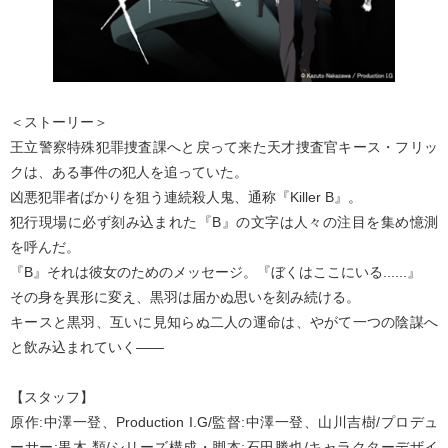
＜ストーリー＞
王立警察特殊犯罪捜査課へと戻って来た天才捜査官キース・フリッ
クは、ある事件の犯人を追っていた。
凶悪犯罪者ばかりを狙う連続殺人鬼、通称『Killer B』。
犯行現場に必ず刻み込まれた『B』の文字は人々の注目を集め憶測
を呼んだ。
『B』それは彼女のためのメッセージ。『ぼくはここにいる......』
その身を異形に変え、黒羽は届かぬ思いを刻み続ける。
キースと黒羽、互いに見知らぬ二人の運命は、やがて一つの陰謀へ
と飲み込まれていく――
【スタッフ】
原作:中澤一登、Production I.G/監督:中澤一登、山川吉樹/プロデュ
ーサー:黒木 類/シリーズ構成・脚本:石田勝也/キャラクターデザイ