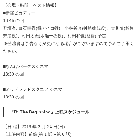
【会場・時間・ゲスト情報】
■新宿ピカデリー
18:45 の回
登壇者: 白石晴香(橘アイコ役)、小林裕介(神崎雄哉役)、古川慎(相模
芳彦役)、村田太志(水瀬一樹役)、村田和也(監督) 予定
※登壇者は予告なく変更になる場合がございますので予めご了承く
ださい。
■なんばパークスシネマ
18:30 の回
■ミッドランドスクエア シネマ
18:30 の回
『B: The Beginning』上映スケジュール
【日 程】2019 年 2 月 24 日(日)
【上映内容】前編(第 1 話〜第 6 話)