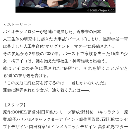
＜ストーリー＞
バイオテクノロジーが急速に発展した、近未来の日本――。
人工生体の研究中に起きた大事故“バースト”により、黒部峡谷一帯
は暴走した人工生命体“マリグナント・マター”に侵蝕された。
その災厄から2年後の2037年。バーストで家族を失った15歳の少
女・橘アイコは、謎を抱えた転校生・神崎雄哉と出会う。
彼はアイコの身体に隠された“秘密”と、それを解くことができ
る“鍵”の在り処を告げる。
「この災厄に終止符を打てるのは......君しかいないんだ」
運命に翻弄された少女が、辿り着く先とは――。
【スタッフ】
原作:BONES/監督:村田和也/シリーズ構成:野村祐一/キャラクター原
案:鳴子ハナハル/キャラクターデザイン・総作画監督:石野 聡/コンセ
プトデザイン:岡田有章/メインメカニックデザイン:高倉武史/マター