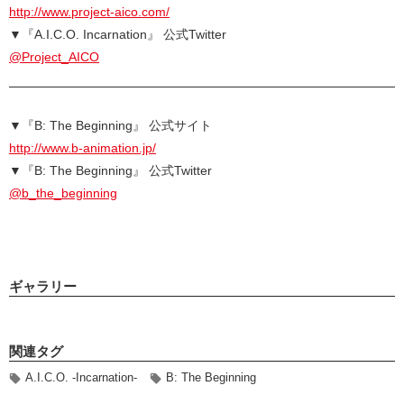
http://www.project-aico.com/
▼『A.I.C.O. Incarnation』 公式Twitter
@Project_AICO
▼『B: The Beginning』 公式サイト
http://www.b-animation.jp/
▼『B: The Beginning』 公式Twitter
@b_the_beginning
ギャラリー
関連タグ
A.I.C.O. -Incarnation-
B: The Beginning