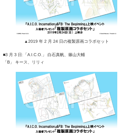
▲2019 年 2 月 24 日の複製原画コラボセット
■3 月 3 日:「A.I.C.O.」 白石真帆、篠山大輔
「B」 キース、リリィ