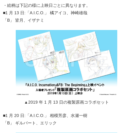
・絵柄は下記の様に上映日ごとに異なります。
■1 月 13 日:「A.I.C.O.」 橘アイコ、神崎雄哉
「B」 皆月、イザナミ
▲2019 年 1 月 13 日の複製原画コラボセット
■1 月 20 日:「A.I.C.O.」 相模芳彦、水瀬一樹
「B」 ギルバート、エリック