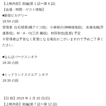
【上映内容】前編(第 1 話〜第 6 話)
【会場・時間・ゲスト情報】
■新宿ピカデリー
18:50 の回
登壇者: 白石晴香(橘アイコ役)、小林裕介(神崎雄哉役)、名塚佳織(芹
遙香役)、M・A・O(三沢 楓役)、村田和也(監督) 予定
※登壇者は予告なく変更になる場合がございますので予めご了承く
ださい。
■なんばパークスシネマ
18:30 の回
■ミッドランドスクエア シネマ
18:30 の回
【日 程】2019 年 1 月 20 日(日)
【上映内容】前編(第 7 話〜第 12 話)