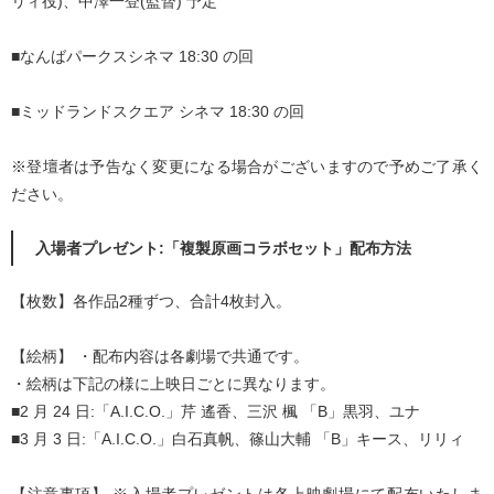
リィ役)、中澤一登(監督) 予定
■なんばパークスシネマ 18:30 の回
■ミッドランドスクエア シネマ 18:30 の回
※登壇者は予告なく変更になる場合がございますので予めご了承く
ださい。
入場者プレゼント:「複製原画コラボセット」配布方法
【枚数】各作品2種ずつ、合計4枚封入。
【絵柄】 ・配布内容は各劇場で共通です。
・絵柄は下記の様に上映日ごとに異なります。
■2 月 24 日:「A.I.C.O.」芹 遙香、三沢 楓 「B」黒羽、ユナ
■3 月 3 日:「A.I.C.O.」白石真帆、篠山大輔 「B」キース、リリィ
【注意事項】 ※入場者プレゼントは各上映劇場にて配布いたしま