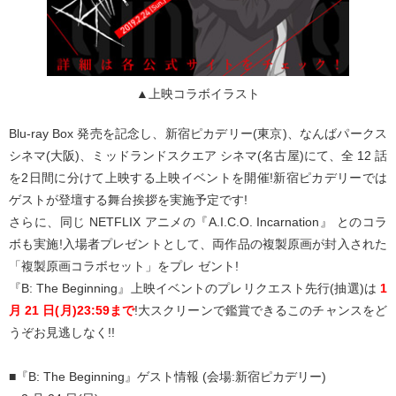
▲上映コラボイラスト
Blu-ray Box 発売を記念し、新宿ピカデリー(東京)、なんばパークス
シネマ(大阪)、ミッドランドスクエア シネマ(名古屋)にて、全 12 話
を2日間に分けて上映する上映イベントを開催!新宿ピカデリーでは
ゲストが登壇する舞台挨拶を実施予定です!
さらに、同じ NETFLIX アニメの『A.I.C.O. Incarnation』 とのコラ
ボも実施!入場者プレゼントとして、両作品の複製原画が封入された
「複製原画コラボセット」をプレ ゼント!
『B: The Beginning』上映イベントのプレリクエスト先行(抽選)は
1
月 21 日(月)23:59まで
!大スクリーンで鑑賞できるこのチャンスをど
うぞお見逃しなく!!
■『B: The Beginning』ゲスト情報 (会場:新宿ピカデリー)