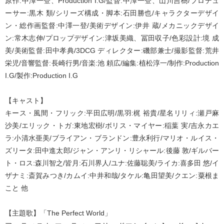
原作:中澤一登、Production I.G/監督:中澤一登、山川吉樹/プロデュ
ーサー:黒木 類/シリーズ構成・脚本:石田勝也/キャラクターデザイ
ン・総作画監督:中澤一登/美術デザイン:伊井 蔵/メカニックデザイ
ン:常木志伸/プロップデザイン:津坂美織、冨田収子/色彩設計:境 成
美/美術監督:田中孝典/3DCG ディレクター:磯部兼士/撮影監督:荒井
栄児/音響監督:長崎行男/音楽:池 頼広/編集:植松淳一/制作:Production
I.G/製作:Production I.G
【キャスト】
キース・風間・フリック:平田広明/黒羽:梶 裕貴/星名リリィ:瀬戸麻
沙美/エリック・トガ:東地宏樹/ボリス・マイヤー:稲葉 実/吉永カエ
ラ:小清水亜美/ブライアン・ブランドン:豊永利行/マリオ・ルイス・
ズリータ:田中進太郎/ジャン・アンリ・リシャール:後藤 敦/ギルバー
ト・ロス:森川智之/皆月:石川界人/ユナ:佐藤聡美/ライカ:喜多田 悠/イ
ザナミ:斎賀みつき/カムイ:中井和哉/タケル:亀田望美/クエン:粟根ま
こと 他
【主題歌】「The Perfect World」