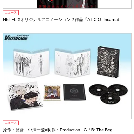
ニュース
NETFLIXオリジナルアニメーション２作品『A.I.C.O. Incarnat...
ニュース
原作・監督：中澤一登×制作：Production I.G「B: The Begi...