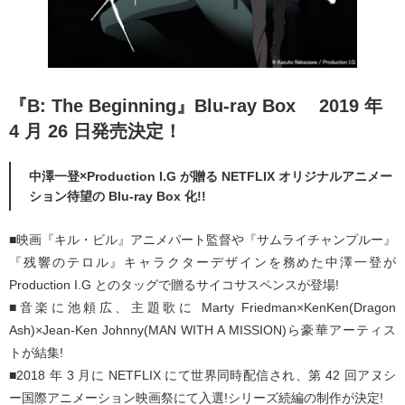
『B: The Beginning』Blu-ray Box 2019 年
4 月 26 日発売決定！
中澤一登×Production I.G が贈る NETFLIX オリジナルアニメー
ション待望の Blu-ray Box 化!!
■映画『キル・ビル』アニメパート監督や『サムライチャンプルー』
『残響のテロル』キャラクターデザインを務めた中澤一登が
Production I.G とのタッグで贈るサイコサスペンスが登場!
■音楽に池頼広、主題歌に Marty Friedman×KenKen(Dragon
Ash)×Jean-Ken Johnny(MAN WITH A MISSION)ら豪華アーティス
トが結集!
■2018 年 3 月に NETFLIX にて世界同時配信され、第 42 回アヌシ
ー国際アニメーション映画祭にて入選!シリーズ続編の制作が決定!