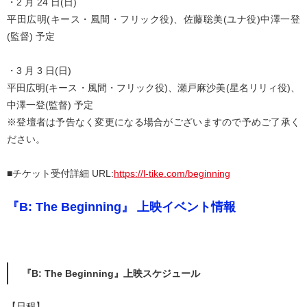
・2 月 24 日(日)
平田広明(キース・風間・フリック役)、佐藤聡美(ユナ役)中澤一登
(監督) 予定
・3 月 3 日(日)
平田広明(キース・風間・フリック役)、瀬戸麻沙美(星名リリィ役)、
中澤一登(監督) 予定
※登壇者は予告なく変更になる場合がございますので予めご了承く
ださい。
■チケット受付詳細 URL:
https://l-tike.com/beginning
『B: The Beginning』 上映イベント情報
『B: The Beginning』上映スケジュール
【日程】