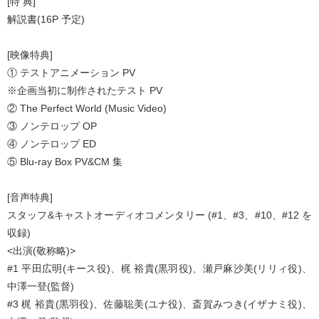
[特 典]
解説書(16P 予定)
[映像特典]
① テストアニメーション PV
※企画当初に制作されたテスト PV
② The Perfect World (Music Video)
③ ノンテロップ OP
④ ノンテロップ ED
⑤ Blu-ray Box PV&CM 集
[音声特典]
スタッフ&キャストオーディオコメンタリー (#1、#3、#10、#12 を
収録)
<出演(敬称略)>
#1 平田広明(キース役)、梶 裕貴(黒羽役)、瀬戸麻沙美(リリィ役)、
中澤一登(監督)
#3 梶 裕貴(黒羽役)、佐藤聡美(ユナ役)、斎賀みつき(イザナミ役)、