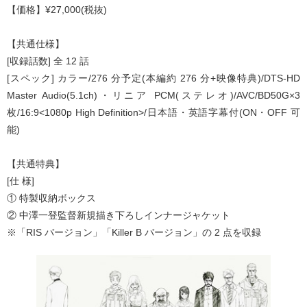
【価格】¥27,000(税抜)
【共通仕様】
[収録話数] 全 12 話
[スペック] カラー/276 分予定(本編約 276 分+映像特典)/DTS-HD
Master Audio(5.1ch)・リニア PCM(ステレオ)/AVC/BD50G×3
枚/16:9<1080p High Definition>/日本語・英語字幕付(ON・OFF 可
能)
【共通特典】
[仕 様]
① 特製収納ボックス
② 中澤一登監督新規描き下ろしインナージャケット
※「RIS バージョン」「Killer B バージョン」の 2 点を収録