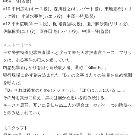
中澤一登(監督)
#10 平田広明(キース役)、森川智之(ギルバート役)、東地宏樹(エリ
ック役)、小清水亜美(カエラ役)、中澤一登(監督)
#12 平田広明(キース役)、梶 裕貴(黒羽役)、瀬戸麻沙美(リリィ役)、
佐藤聡美(ユナ役)、喜多田 悠(ライカ役)、中澤一登(監督)
＜ストーリー＞
王立警察特殊犯罪捜査課へと戻って来た天才捜査官キース・フリッ
クは、ある事件の犯人を追っていた。
凶悪犯罪者ばかりを狙う連続殺人鬼、通称『Killer B』。
犯行現場に必ず刻み込まれた『B』の文字は人々の注目を集め憶測
を呼んだ。
『B』それは彼女のためのメッセージ。『ぼくはここにいる......』
その身を異形に変え、黒羽は届かぬ思いを刻み続ける。
キースと黒羽、互いに見知らぬ二人の運命は、やがて一つの陰謀へ
と飲み込まれていく――
【スタッフ】