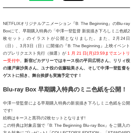
NETFLIXオリジナルアニメーション『B: The Beginning』のBlu-ray
Boxにて、早期購入特典の「中澤一登監督 新規描き下ろしミニ色紙2
枚セット」のイラストが公開となりました。また、2月24日
（日）、3月3日（日）に開催の『B: The Beginning』上映イベント
のプレリクエスト先行（抽選）が
1 月 21 日(月)23:59までエントリ
ー受付中
。
新宿ピカデリーではキース役の平田広明さん、リリィ役
の瀬戸麻沙美さん、ユナ役の佐藤聡美さん、そして中澤一登監督を
ゲストに招き、舞台挨拶も実施予定です！
Blu-ray Box 早期購入特典のミニ色紙を公開！
中澤一登監督による早期購入特典の新規描き下ろしミニ色紙を公開
です!
絵柄はキースと黒羽の2枚セットとなります!
この特典は対象店舗で『B: The Beginning Blu-ray Box』をご購入の
方を対象にプレゼント!「COLLECTOR'S EDITION」「STANDARD