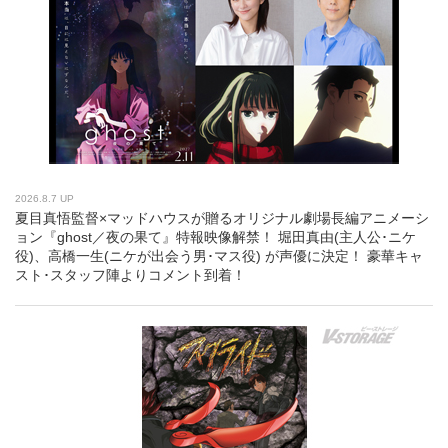
2026.8.7 UP
夏目真悟監督×マッドハウスが贈るオリジナル劇場長編アニメーシ
ョン『ghost／夜の果て』特報映像解禁！ 堀田真由(主人公･ニケ
役)、高橋一生(ニケが出会う男･マス役) が声優に決定！ 豪華キャ
スト･スタッフ陣よりコメント到着！