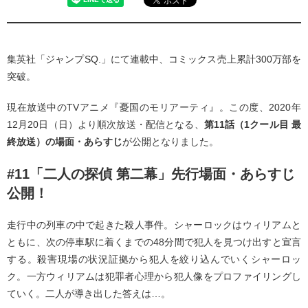
集英社「ジャンプSQ.」にて連載中、コミックス売上累計300万部を
突破。
現在放送中のTVアニメ『憂国のモリアーティ』。この度、2020年
12月20日（日）より順次放送・配信となる、
第11話（1クール目 最
終放送）の場面・あらすじ
が公開となりました。
#11「二人の探偵 第二幕」先行場面・あらすじ
公開！
走行中の列車の中で起きた殺人事件。シャーロックはウィリアムと
ともに、次の停車駅に着くまでの48分間で犯人を見つけ出すと宣言
する。殺害現場の状況証拠から犯人を絞り込んでいくシャーロッ
ク。一方ウィリアムは犯罪者心理から犯人像をプロファイリングし
ていく。二人が導き出した答えは…。