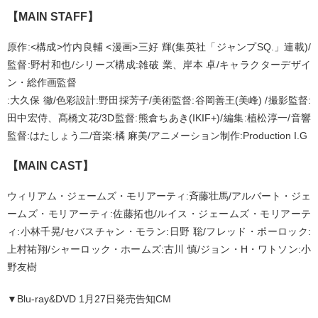
【MAIN STAFF】
原作:<構成>竹内良輔 <漫画>三好 輝(集英社「ジャンプSQ.」連載)/
監督:野村和也/シリーズ構成:雑破 業、岸本 卓/キャラクターデザイ
ン・総作画監督
:大久保 徹/色彩設計:野田採芳子/美術監督:谷岡善王(美峰) /撮影監督:
田中宏侍、髙橋文花/3D監督:熊倉ちあき(IKIF+)/編集:植松淳一/音響
監督:はたしょう二/音楽:橘 麻美/アニメーション制作:Production I.G
【MAIN CAST】
ウィリアム・ジェームズ・モリアーティ:斉藤壮馬/アルバート・ジェ
ームズ・モリアーティ:佐藤拓也/ルイス・ジェームズ・モリアーテ
ィ:小林千晃/セバスチャン・モラン:日野 聡/フレッド・ポーロック:
上村祐翔/シャーロック・ホームズ:古川 慎/ジョン・H・ワトソン:小
野友樹
▼Blu-ray&DVD 1月27日発売告知CM