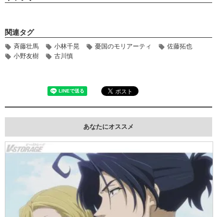
関連タグ
斉藤壮馬
小林千晃
憂国のモリアーティ
佐藤拓也
小野友樹
古川慎
あなたにオススメ