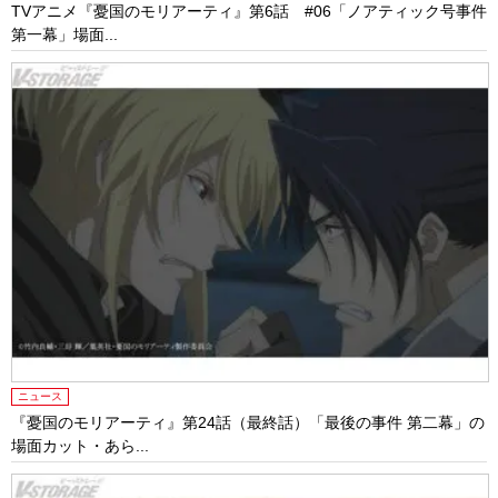
TVアニメ『憂国のモリアーティ』第6話 #06「ノアティック号事件
第一幕」場面...
ニュース
『憂国のモリアーティ』第24話（最終話）「最後の事件 第二幕」の
場面カット・あら...