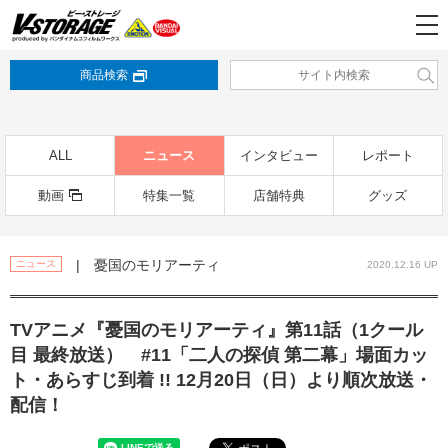
商品検索
ALL
ニュース
インタビュー
レポート
動画
特集一覧
店舗特典
グッズ
| 憂国のモリアーティ
ニュース
2020.12.16 UP
TVアニメ『憂国のモリアーティ』第11話（1クール
目 最終放送） #11「二人の探偵 第二幕」場面カッ
ト・あらすじ到着 !! 12月20日（日）より順次放送・
配信！