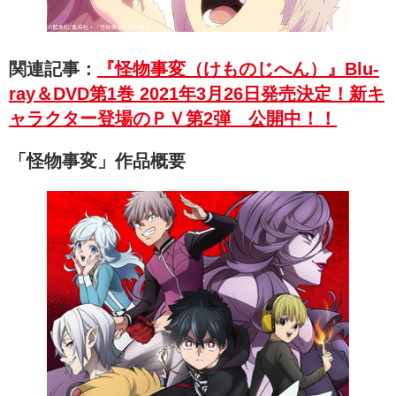
関連記事：
『怪物事変（けものじへん）』Blu-
ray＆DVD第1巻 2021年3月26日発売決定！新キ
ャラクター登場のＰＶ第2弾 公開中！！
「怪物事変」作品概要