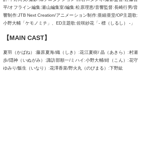
平/オフライン編集:瀬山編集室/編集:松原理恵/音響監督:長崎行男/音
響制作:JTB Next Creation/アニメーション制作:亜細亜堂/OP主題歌:
小野大輔「ケモノミチ」、ED主題歌:佐咲紗花「- 標（しるし） -」
【MAIN CAST】
夏羽（かばね）:藤原夏海/織（しき）:花江夏樹/ 晶（あきら）:村瀬
歩/隠神（いぬがみ）:諏訪部順一/ミハイ:小野大輔/紺（こん）:花守
ゆみり/飯生（いなり）:花澤香菜/野火丸（のびまる）:下野紘