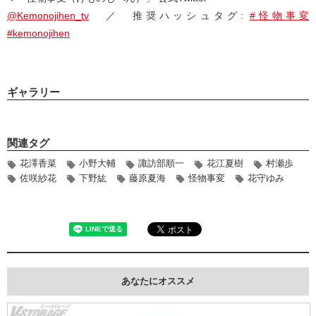
@Kemonojihen_tv
／ 推奨ハッシュタグ:
#怪物事変
#kemonojihen
ギャラリー
関連タグ
花澤香菜
小野大輔
諏訪部順一
花江夏樹
村瀬歩
佐咲紗花
下野紘
藤原夏海
怪物事変
花守ゆみ
あなたにオススメ