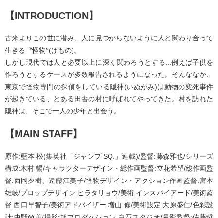
【INTRODUCTION】
古来よりこの世に潜み、人に見つからないように人と関わり合って
生きる〝怪物′′(けもの)。
しかし現代では人と必要以上に深く関わろうとする...例えば子供を
作ろうとするケースが多数報告されるようになった。そんななか、
東京で怪物専門の探偵をしている隠神(いぬがみ)は動物の変死事件
が起きている、とある田舎の村に呼ばれてやってきた。村を訪れた
隠神は、そこで一人の少年と出会う。
【MAIN STAFF】
原作:藍本 松(集英社「ジャンプ SQ.」連載)/監督:藤森雅也/シリーズ
構成:木村 暢/キャラクターデザイン・総作画監督:立花希望/総作画監
督:西岡夕樹、遠藤江美子/怪物デザイン・アクション作画監督:宮本
雄岐/プロップデザイン:ヒラタリョウ/美術:インスパイアード/美術監
督:西口早智子/美術アドバイザー:増山 修/美術設定:大原盛仁/色彩設
計:中野尚美/撮影:旭プロダクション 白石スタジオ/撮影監督:佐藤哲