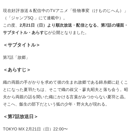
現在好評放送＆配信中のTVアニメ「怪物事変（けものじへん）」
（「ジャンプSQ.」にて連載中）。
この度、
2月21日（日）より順次放送・配信となる、第7話の場面・
サブタイトル・あらすじ
が公開となりました。
＜サブタイトル＞
第7話「故郷」
＜あらすじ＞
織の両親の手がかりを求めて彼の生まれ故郷である錦糸郷に赴くこ
とになった夏羽たちは、そこで織の叔父・蓼丸昭夫と落ち会う。昭
夫から両親の話を聞いた織にかける言葉がみつからない夏羽と晶。
そこへ、飯生の部下だという狐の少年・野火丸が現れる。
＜第7話放送日＞
TOKYO MX 2月21日（日）22:00〜