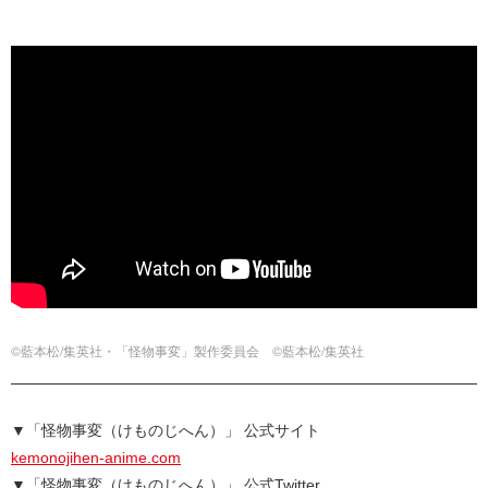
©藍本松/集英社・「怪物事変」製作委員会 ©藍本松/集英社
▼「怪物事変（けものじへん）」 公式サイト
kemonojihen-anime.com
▼「怪物事変（けものじへん）」 公式Twitter