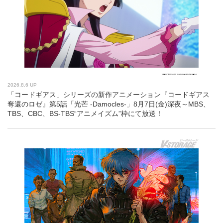
2026.8.6 UP
「コードギアス」シリーズの新作アニメーション『コードギアス
奪還のロゼ』第5話「光芒 -Damocles-」8月7日(金)深夜～MBS、
TBS、CBC、BS-TBS“アニメイズム”枠にて放送！