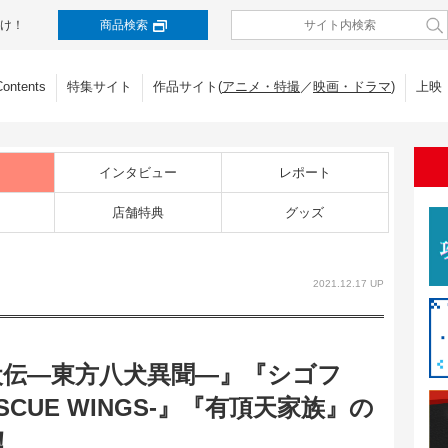
け！
商品検索
Contents
特集サイト
作品サイト(
アニメ・特撮
／
映画・ドラマ
)
上映
インタビュー
レポート
店舗特典
グッズ
2021.12.17 UP
『八犬伝―東方八犬異聞―』『シゴフ
CUE WINGS-』『有頂天家族』の
！