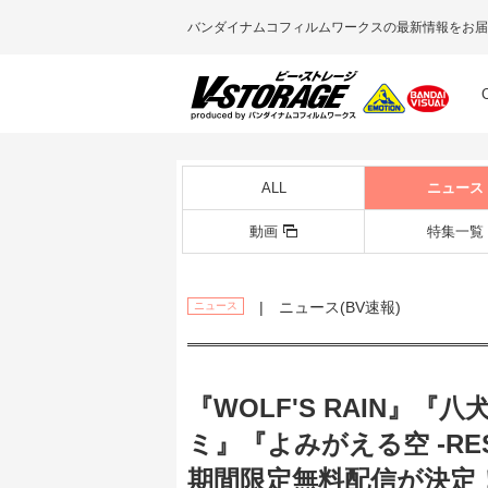
バンダイナムコフィルムワークスの最新情報をお届
ALL
ニュース
動画
特集一覧
| ニュース(BV速報)
ニュース
『WOLF'S RAIN』
ミ』『よみがえる空 -RES
期間限定無料配信が決定