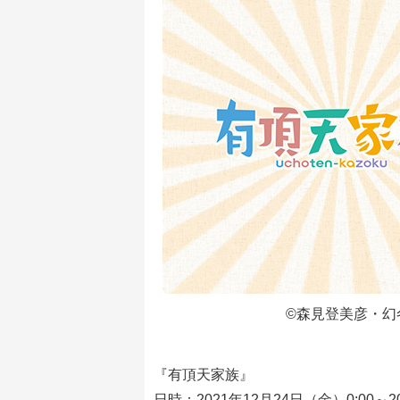
©森見登美彦・幻
『有頂天家族』
日時：2021年12月24日（金）0:00～20