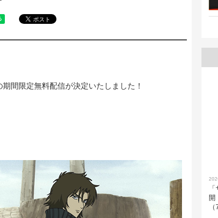
品の期間限定無料配信が決定いたしました！
202
「
開
（