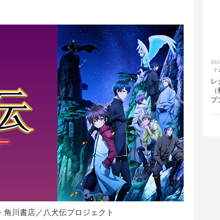
202
『
レ
（
プ
美幸・角川書店／八犬伝プロジェクト