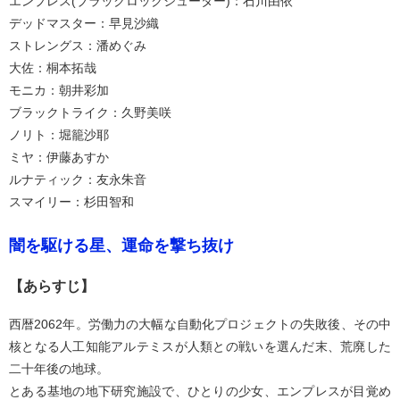
エンプレス(ブラックロックシューター)：石川由依
デッドマスター：早見沙織
ストレングス：潘めぐみ
大佐：桐本拓哉
モニカ：朝井彩加
ブラックトライク：久野美咲
ノリト：堀籠沙耶
ミヤ：伊藤あすか
ルナティック：友永朱音
スマイリー：杉田智和
闇を駆ける星、運命を撃ち抜け
【あらすじ】
西暦2062年。労働力の大幅な自動化プロジェクトの失敗後、その中
核となる人工知能アルテミスが人類との戦いを選んだ末、荒廃した
二十年後の地球。
とある基地の地下研究施設で、ひとりの少女、エンプレスが目覚め