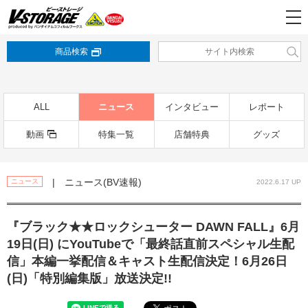
商品検索
ALL
ニュース
インタビュー
レポート
動画
特集一覧
店舗特典
グッズ
| ニュース(BV速報)
ニュース
2022.6.17 UP
『ブラック★★ロックシューター DAWN FALL』6月
19日(日) にYouTubeで「最終話直前スペシャル生配
信」本編一挙配信＆キャスト生配信決定！6月26日
(日)「特別編集版」放送決定!!