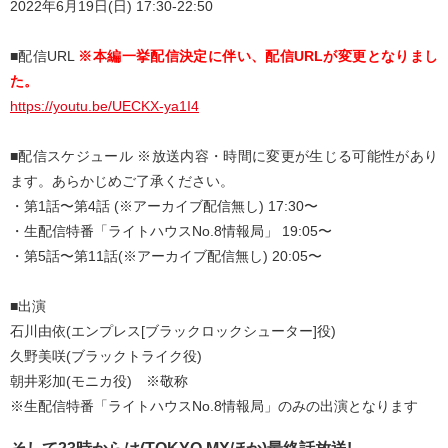
2022年6月19日(日) 17:30-22:50
■配信URL
※本編一挙配信決定に伴い、配信URLが変更となりまし
た。
https://youtu.be/UECKX-ya1I4
■配信スケジュール ※放送内容・時間に変更が生じる可能性があり
ます。あらかじめご了承ください。
・第1話〜第4話 (※アーカイブ配信無し) 17:30〜
・生配信特番「ライトハウスNo.8情報局」 19:05〜
・第5話〜第11話(※アーカイブ配信無し) 20:05〜
■出演
石川由依(エンプレス[ブラックロックシューター]役)
久野美咲(ブラックトライク役)
朝井彩加(モニカ役) ※敬称
※生配信特番「ライトハウスNo.8情報局」のみの出演となります