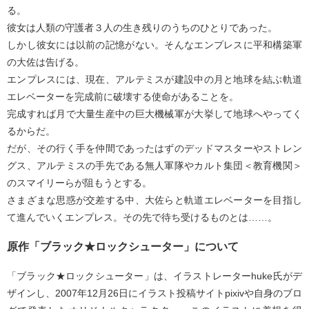
る。
彼女は人類の守護者３人の生き残りのうちのひとりであった。
しかし彼女には以前の記憶がない。そんなエンプレスに平和構築軍
の大佐は告げる。
エンプレスには、現在、アルテミスが建設中の月と地球を結ぶ軌道
エレベーターを完成前に破壊する使命があることを。
完成すれば月で大量生産中の巨大機械軍が大挙して地球へやってく
るからだ。
だが、その行く手を仲間であったはずのデッドマスターやストレン
グス、アルテミスの手先である無人軍隊やカルト集団＜教育機関＞
のスマイリーらが阻もうとする。
さまざまな思惑が交差する中、大佐らと軌道エレベーターを目指し
て進んでいくエンプレス。その先で待ち受けるものとは……。
原作「ブラック★ロックシューター」について
「ブラック★ロックシューター」は、イラストレーターhuke氏がデ
ザインし、2007年12月26日にイラスト投稿サイトpixivや自身のブロ