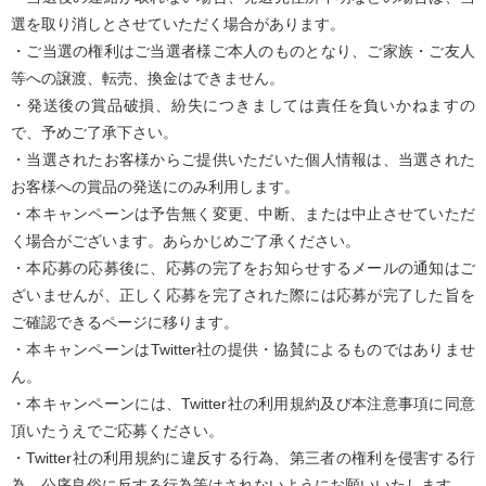
選を取り消しとさせていただく場合があります。
・ご当選の権利はご当選者様ご本人のものとなり、ご家族・ご友人
等への譲渡、転売、換金はできません。
・発送後の賞品破損、紛失につきましては責任を負いかねますの
で、予めご了承下さい。
・当選されたお客様からご提供いただいた個人情報は、当選された
お客様への賞品の発送にのみ利用します。
・本キャンペーンは予告無く変更、中断、または中止させていただ
く場合がございます。あらかじめご了承ください。
・本応募の応募後に、応募の完了をお知らせするメールの通知はご
ざいませんが、正しく応募を完了された際には応募が完了した旨を
ご確認できるページに移ります。
・本キャンペーンはTwitter社の提供・協賛によるものではありませ
ん。
・本キャンペーンには、Twitter社の利用規約及び本注意事項に同意
頂いたうえでご応募ください。
・Twitter社の利用規約に違反する行為、第三者の権利を侵害する行
為、公序良俗に反する行為等はされないようにお願いいたします。