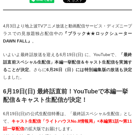
4月3日より地上波TVアニメ放送と動画配信サービス・ディズニープ
ラスでの見放題独占配信中の
『ブラック★★ロックシューター
DAWN FALL』
。
いよいよ最終話放送を迎える6月19日(日) に、YouTubeで、
「最終
話直前スペシャル生配信」本編一挙配信＆キャスト生配信を実施す
ることが決定
。さらに
6月26日（日）には特別編集版の放送も決定
しました。
6月19日(日) 最終話直前！YouTubeで本編一挙
配信＆キャスト生配信が決定！
6月19日(日)の公式生配信特番は、「最終話スペシャル生配信」とし
て、
キャスト生配信「ライトハウスNo.8情報局」+本編第1話〜第11
話一挙配信
の拡大版でお届けします。