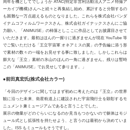
周年を機としてでしょうか ATAC(特定非営利活動法人アニメ特撮ア
ーカイブ機構)さんへと続々と再集結し始め、累計すると分類するの
も困難な一万点超えるものとなりました。これらを株式会社バンダ
イナムコフィルムワークスさん、株式会社ガイナックスさんにご協
力願い、「ANIMUSE」の柿落としここに作品としてお披露目させて
いただきます。最初はほんの一握りに過ぎませんが現在 YouTube 等
でご覧いただける「王立宇宙軍 オネアミスの翼」の予告編に添う形
で素材の数々の一端をお見せする事に致しました。しかしこれらは
膨大な「王立」素材の氷山のほんの一角に過ぎません。残りは暫時
この「ANIMUSE」でお見せして参ります。」
●前田真宏氏(株式会社カラー)
「今回のデザインに関してはまず初めに考えたのは『王立』の世界
観に沿った未来、衛星軌道上に建設された宇宙飛行士を顕彰するモ
ニュメント兼ミュージアムであると言うことでした。
展示の物量がどのぐらいになるのか見当もつかないので躯体はモジ
ュール式とし拡張性を持たせよう、と言うのは最初から決めていま
した。ISS もミュールもそうですし。