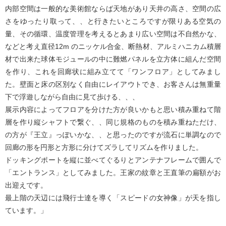
内部空間は一般的な美術館ならば天地があり天井の高さ、空間の広
さをゆったり取って、、と行きたいところですが限りある空気の
量、その循環、温度管理を考えるとあまり広い空間は不自然かな、
などと考え直径12m のニッケル合金、断熱材、アルミハニカム積層
材で出来た球体モジュールの中に難燃パネルを立方体に組んだ空間
を作り、これを回廊状に組み立てて「ワンフロア」としてみまし
た。壁面と床の区別なく自由にレイアウトでき、お客さんは無重量
下で浮遊しながら自由に見て歩ける、、、
展示内容によってフロアを分けた方が良いかもと思い積み重ねて階
層を作り縦シャフトで繋ぐ、、同じ規格のものを積み重ねただけ、
の方が『王立』っぽいかな、、と思ったのですが流石に単調なので
回廊の形を円形と方形に分けてズラしてリズムを作りました。
ドッキングポートを縦に並べてぐるりとアンテナフレームで囲んで
「エントランス」としてみました。王家の紋章と王直筆の扁額がお
出迎えです。
最上階の天辺には飛行士達を導く「スピードの女神像」が天を指し
ています。」