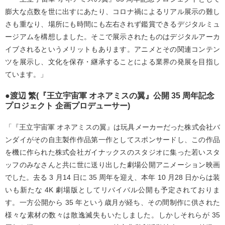
膨大な点数を世に出すにあたり、コロナ禍によるリアル展示の難し
さも重なり、場所にも時間にも左右されず鑑賞できるデジタルミュ
ージアムを構想しました。そこで展示されたものはデジタルアーカ
イブされるというメリットもあります。アニメとその関連コンテン
ツを展示し、文化を保存・継承することによる業界の発展を目指し
ています。」
●渡辺 繁(『王立宇宙軍 オネアミスの翼』公開 35 周年記念
プロジェクト 企画プロデューサー)
「『王立宇宙軍 オネアミスの翼』は玩具メーカーだった株式会社バ
ンダイがその自主製作作品第一作としてスポンサードし、この作品
を機に作られた株式会社ガイナックスのスタジオに集った若いスタ
ッフのみなさんと共に世に送り出した劇場公開アニメーション映画
でした。去る 3 月14 日に 35 周年を迎え、本年 10 月28 日からは装
いも新たな 4K 劇場版としてリバイバル公開も予定されておりま
す。一方公開から 35 年という歳月が経ち、その間制作に供された
様々な素材の数々は散逸滅失もいたしました。しかしそれらが 35