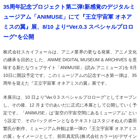
35周年記念プロジェクト第二弾!新感覚のデジタルミ
ュージアム「ANIMUSE」にて『王立宇宙軍 オネア
ミスの翼』展、8/10 より“Ver.0.3 スペシャルプロロ
ーグ”を公開
株式会社スカイフォールは、アニメ業界の更なる発展、アニメ文化
の継承を目的とした、ANIME DIGITAL MUSEUM & ARCHIVES を意
味する新たなウェブサイト「ANIMUSE」(読み:アニミューズ)を 8月
10日に開設予定です。このミュージアムの記念すべき第一弾は、35
周年を迎えた『王立宇宙軍 オネアミスの翼』展です。
本展示は、10 日より“Ver.0.3 スペシャルプロローグ”としてオープン
し、その後、12 月までのあいだに正式に本展として公開していく予
定です。「ANIMUSE」は“架空の宇宙空間にあるミュージアム” とい
う設定で、そのバックボーンとなるテキストはスタジオぬえの森田
繁氏が創作、ミュージアム外観は第一弾の『王立宇宙軍 オネアミス
の翼』をイメージとして、前田真宏氏(株式会社カラー)がデザイン