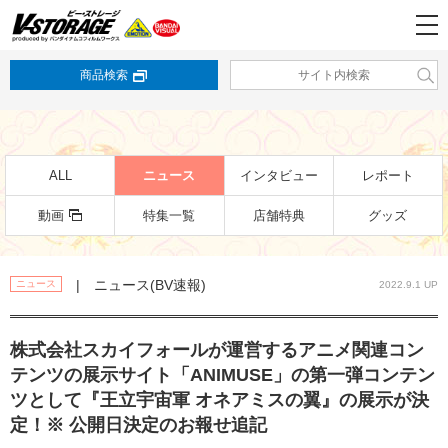
商品検索
ALL
ニュース
インタビュー
レポート
動画
特集一覧
店舗特典
グッズ
| ニュース(BV速報)
ニュース
2022.9.1 UP
株式会社スカイフォールが運営するアニメ関連コン
テンツの展示サイト「ANIMUSE」の第一弾コンテン
ツとして『王立宇宙軍 オネアミスの翼』の展示が決
定！※ 公開日決定のお報せ追記