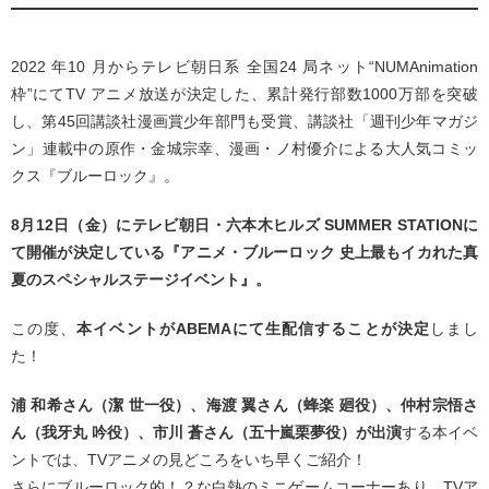
2022 年10 月からテレビ朝日系 全国24 局ネット“NUMAnimation
枠”にてTV アニメ放送が決定した、累計発行部数1000万部を突破
し、第45回講談社漫画賞少年部門も受賞、講談社「週刊少年マガジ
ン」連載中の原作・金城宗幸、漫画・ノ村優介による大人気コミッ
クス『ブルーロック』。
8月12日（金）にテレビ朝日・六本木ヒルズ SUMMER STATIONに
て開催が決定している『アニメ・ブルーロック 史上最もイカれた真
夏のスペシャルステージイベント』。
この度、
本イベントがABEMAにて生配信することが決定
しまし
た！
浦 和希さん（潔 世一役）、海渡 翼さん（蜂楽 廻役）、仲村宗悟さ
ん（我牙丸 吟役）、市川 蒼さん（五十嵐栗夢役）が出演
する本イベ
ントでは、TVアニメの見どころをいち早くご紹介！
さらにブルーロック的！？な白熱のミニゲームコーナーあり、TVア