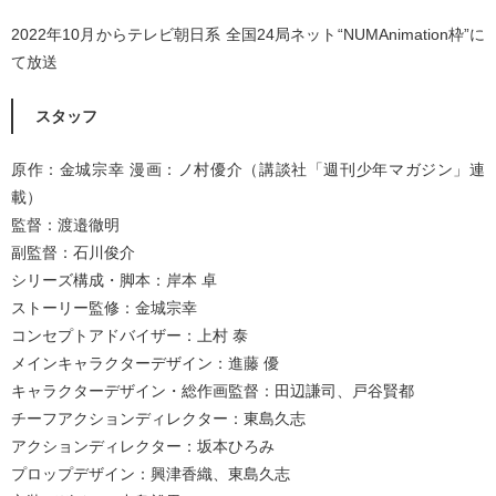
2022年10月からテレビ朝日系 全国24局ネット“NUMAnimation枠”に
て放送
スタッフ
原作：金城宗幸 漫画：ノ村優介（講談社「週刊少年マガジン」連
載）
監督：渡邉徹明
副監督：石川俊介
シリーズ構成・脚本：岸本 卓
ストーリー監修：金城宗幸
コンセプトアドバイザー：上村 泰
メインキャラクターデザイン：進藤 優
キャラクターデザイン・総作画監督：田辺謙司、戸谷賢都
チーフアクションディレクター：東島久志
アクションディレクター：坂本ひろみ
プロップデザイン：興津香織、東島久志