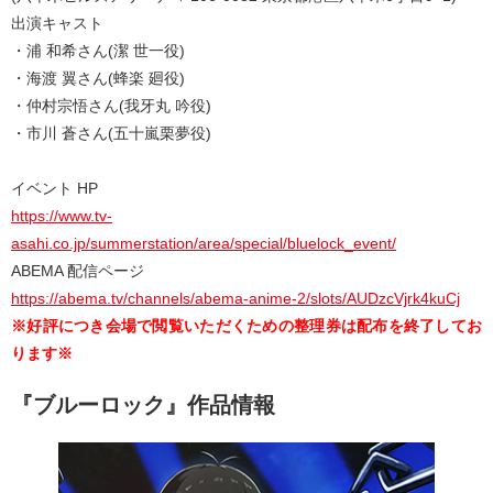
出演キャスト
・浦 和希さん(潔 世一役)
・海渡 翼さん(蜂楽 廻役)
・仲村宗悟さん(我牙丸 吟役)
・市川 蒼さん(五十嵐栗夢役)
イベント HP
https://www.tv-
asahi.co.jp/summerstation/area/special/bluelock_event/
ABEMA 配信ページ
https://abema.tv/channels/abema-anime-2/slots/AUDzcVjrk4kuCj
※好評につき会場で閲覧いただくための整理券は配布を終了してお
ります※
『ブルーロック』作品情報