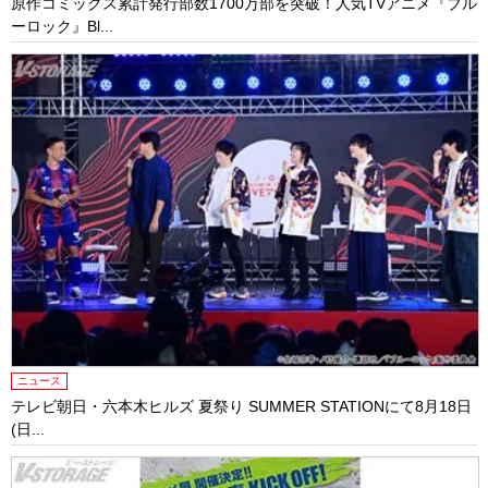
原作コミックス累計発行部数1700万部を突破！人気TVアニメ『ブル
ーロック』Bl...
ニュース
テレビ朝日・六本木ヒルズ 夏祭り SUMMER STATIONにて8月18日
(日...