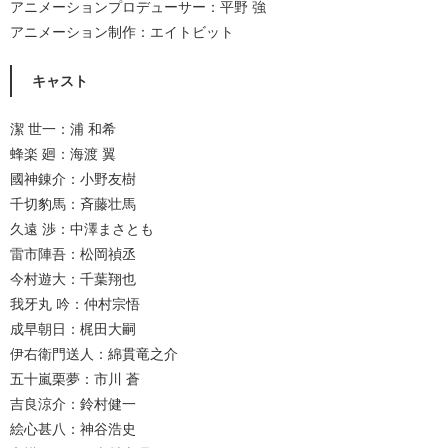
アニメーションプロデューサー：平野 強
アニメーション制作：エイトビット
キャスト
潔 世一：浦 和希
蜂楽 廻：海渡 翼
國神錬介：小野友樹
千切豹馬：斉藤壮馬
久遠 渉：中澤まさとも
雷市陣吾：松岡禎丞
今村遊大：千葉翔也
我牙丸 吟：仲村宗悟
成早朝日：梶田大嗣
伊右衛門送人：綿貫竜之介
五十嵐栗夢：市川 蒼
吉良涼介：鈴村健一
絵心甚八：神谷浩史