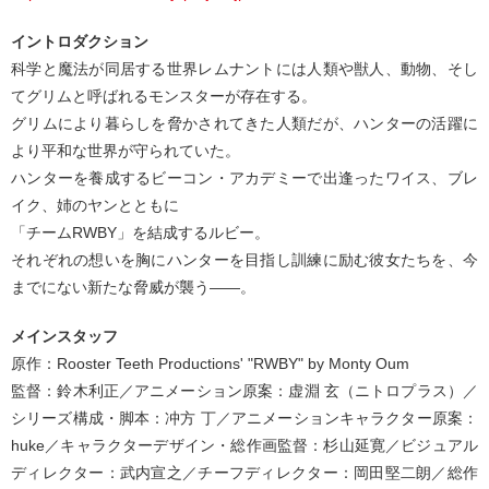
イントロダクション
科学と魔法が同居する世界レムナントには人類や獣人、動物、そし
てグリムと呼ばれるモンスターが存在する。
グリムにより暮らしを脅かされてきた人類だが、ハンターの活躍に
より平和な世界が守られていた。
ハンターを養成するビーコン・アカデミーで出逢ったワイス、ブレ
イク、姉のヤンとともに
「チームRWBY」を結成するルビー。
それぞれの想いを胸にハンターを目指し訓練に励む彼女たちを、今
までにない新たな脅威が襲う――。
メインスタッフ
原作：Rooster Teeth Productions' "RWBY" by Monty Oum
監督：鈴木利正／アニメーション原案：虚淵 玄（ニトロプラス）／
シリーズ構成・脚本：冲方 丁／アニメーションキャラクター原案：
huke／キャラクターデザイン・総作画監督：杉山延寛／ビジュアル
ディレクター：武内宣之／チーフディレクター：岡田堅二朗／総作