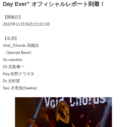
Day Ever” オフィシャルレポート到着！
【開催日】
2022年11月26日(土)22:00
【出演】
Void_Chords 高橋諒
〈Special Band〉
Vo.nanaha
Gt.北島優一
Key.吹野クワガタ
Dr.北村望
Sax.才恵加(Saeka)