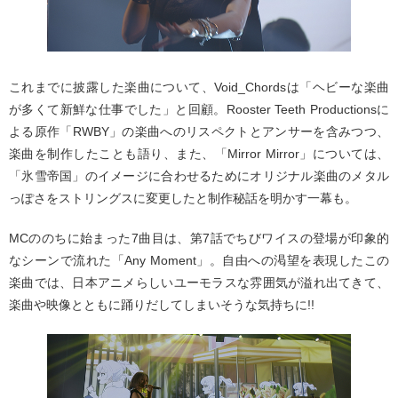
これまでに披露した楽曲について、Void_Chordsは「ヘビーな楽曲
が多くて新鮮な仕事でした」と回顧。Rooster Teeth Productionsに
よる原作「RWBY」の楽曲へのリスペクトとアンサーを含みつつ、
楽曲を制作したことも語り、また、「Mirror Mirror」については、
「氷雪帝国」のイメージに合わせるためにオリジナル楽曲のメタル
っぽさをストリングスに変更したと制作秘話を明かす一幕も。
MCののちに始まった7曲目は、第7話でちびワイスの登場が印象的
なシーンで流れた「Any Moment」。自由への渇望を表現したこの
楽曲では、日本アニメらしいユーモラスな雰囲気が溢れ出てきて、
楽曲や映像とともに踊りだしてしまいそうな気持ちに!!