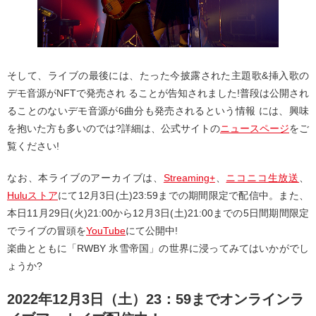
そして、ライブの最後には、たった今披露された主題歌&挿入歌の
デモ音源がNFTで発売され ることが告知されました!普段は公開され
ることのないデモ音源が6曲分も発売されるという情報 には、興味
を抱いた方も多いのでは?詳細は、公式サイトの
ニュースページ
をご
覧ください!
なお、本ライブのアーカイブは、
Streaming+
、
ニコニコ生放送
、
Huluストア
にて12月3日(土)23:59までの期間限定で配信中。また、
本日11月29日(火)21:00から12月3日(土)21:00までの5日間期間限定
でライブの冒頭を
YouTube
にて公開中!
楽曲とともに「RWBY 氷雪帝国」の世界に浸ってみてはいかがでし
ょうか?
2022年12月3日（土）23：59までオンラインラ