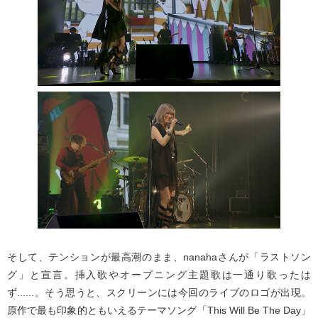
そして、テンションが最高潮のまま、nanahaさんが「ラストソン
グ」と宣言。挿入歌やオープニング主題歌は一通り歌ったは
ず......。そう思うと、スクリーンには今回のライブのロゴが出現。
原作で最も印象的ともいえるテーマソング「This Will Be The Day」