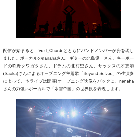
配信が始まると、Void_Chordsとともにバンドメンバーが姿を現し
ました。ボーカルのnanahaさん、ギターの北島優一さん、キーボー
ドの吹野クワガタさん、ドラムの北村望さん、サックスの才恵加
(Saeka)さんによるオープニング主題歌「Beyond Selves」の生演奏
によって、本ライブは開幕!オープニング映像をバックに、nanaha
さんの力強いボーカルで「氷雪帝国」の世界観を表現します。