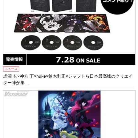
ニュース
虚淵 玄×冲方 丁×huke×鈴木利正×シャフトら日本最高峰のクリエイ
ター陣が集...