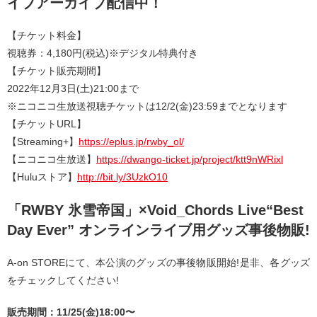
イブアーカイブ配信中！
【チケット料金】
視聴券：4,180円(税込)※デジタル特典付き
【チケット販売期間】
2022年12月3日(土)21:00まで
※ニコニコ生放送視聴チケットは12/2(金)23:59までとなります
【チケットURL】
【Streaming+】
https://eplus.jp/rwby_ol/
【ニコニコ生放送】
https://dwango-ticket.jp/project/ktt9nWRixl
【Huluストア】
http://bit.ly/3UzkO10
「RWBY 氷雪帝国」×Void_Chords Live“Best
Day Ever” オンラインライブ用グッズ事後物販!
A-on STOREにて、本公演のグッズの事後物販開始!是非、各グッズ
をチェックしてください!
販売期間：11/25(金)18:00〜