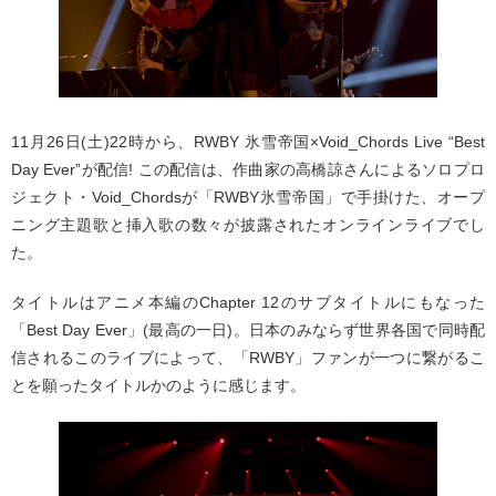
11月26日(土)22時から、RWBY 氷雪帝国×Void_Chords Live “Best
Day Ever”が配信! この配信は、作曲家の高橋諒さんによるソロプロ
ジェクト・Void_Chordsが「RWBY氷雪帝国」で手掛けた、オープ
ニング主題歌と挿入歌の数々が披露されたオンラインライブでし
た。
タイトルはアニメ本編のChapter 12のサブタイトルにもなった
「Best Day Ever」(最高の一日)。日本のみならず世界各国で同時配
信されるこのライブによって、「RWBY」ファンが一つに繋がるこ
とを願ったタイトルかのように感じます。