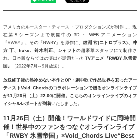
アメリカのルースター・ティース ・プロダクションズが制作し、現
在第８シーズンまで展開中の 3D ・ WEB アニメーション
『RWBY』。その『RWBY』を原作に、
虚淵 玄(ニトロプラス)、冲
方 丁、huke、鈴木利正、シャフト
の超豪華スタッフにて制作さ
れ、日本版ならではの演出が話題だった
TVアニメ『RWBY 氷雪帝
国』
（2022年7月～9月放送）。
放送終了後の熱冷めない本作とOP・劇中歌で作品世界を彩ったアー
ティストVoid_Chordsのコラボレーションで贈るオンラインライブ
が11月26日（土）22:00に開催。こちらのオンラインライブのオフ
ィシャルレポートが到着
いたしました。
11月26日（土）開催！ワールドワイドに同時開
催！世界中のファンをつなぐオンラインライブ
「RWBY 氷雪帝国」×Void_Chords Live“Best