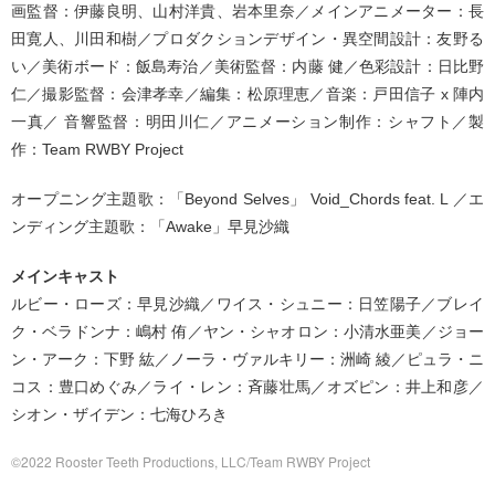
画監督：伊藤良明、山村洋貴、岩本里奈／メインアニメーター：長
田寛人、川田和樹／プロダクションデザイン・異空間設計：友野る
い／美術ボード：飯島寿治／美術監督：内藤 健／色彩設計：日比野
仁／撮影監督：会津孝幸／編集：松原理恵／音楽：戸田信子 x 陣内
一真／ 音響監督：明田川仁／アニメーション制作：シャフト／製
作：Team RWBY Project
オープニング主題歌：「Beyond Selves」 Void_Chords feat. L ／エ
ンディング主題歌：「Awake」早見沙織
メインキャスト
ルビー・ローズ：早見沙織／ワイス・シュニー：日笠陽子／ブレイ
ク・ベラドンナ：嶋村 侑／ヤン・シャオロン：小清水亜美／ジョー
ン・アーク：下野 紘／ノーラ・ヴァルキリー：洲崎 綾／ピュラ・ニ
コス：豊口めぐみ／ライ・レン：斉藤壮馬／オズピン：井上和彦／
シオン・ザイデン：七海ひろき
©2022 Rooster Teeth Productions, LLC/Team RWBY Project