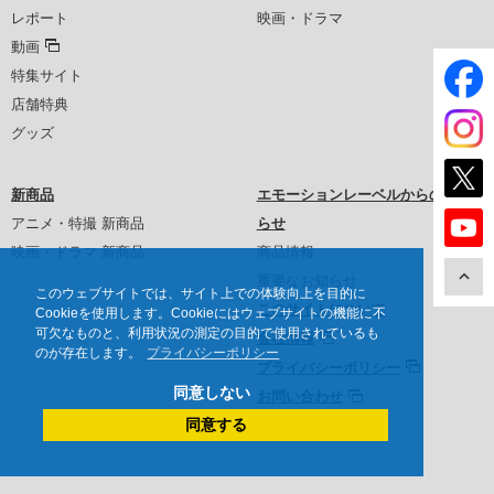
レポート
映画・ドラマ
動画
特集サイト
店舗特典
グッズ
新商品
エモーションレーベルからのお知
アニメ・特撮 新商品
らせ
映画・ドラマ 新商品
商品情報
重要なお知らせ
このウェブサイトでは、サイト上での体験向上を目的に
このサイトについて
Cookieを使用します。Cookieにはウェブサイトの機能に不
可欠なものと、利用状況の測定の目的で使用されているも
会社情報
のが存在します。
プライバシーポリシー
プライバシーポリシー
同意しない
お問い合わせ
同意する
沿革