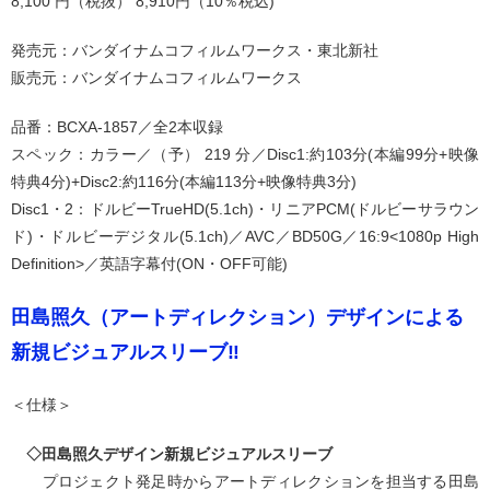
8,100 円（税抜） 8,910円（10％税込)
発売元：バンダイナムコフィルムワークス・東北新社
販売元：バンダイナムコフィルムワークス
品番：BCXA-1857／全2本収録
スペック：カラー／（予） 219 分／Disc1:約103分(本編99分+映像
特典4分)+Disc2:約116分(本編113分+映像特典3分)
Disc1・2：ドルビーTrueHD(5.1ch)・リニアPCM(ドルビーサラウン
ド)・ドルビーデジタル(5.1ch)／AVC／BD50G／16:9<1080p High
Definition>／英語字幕付(ON・OFF可能)
田島照久（アートディレクション）デザインによる
新規ビジュアルスリーブ‼
＜仕様＞
◇田島照久デザイン新規ビジュアルスリーブ
プロジェクト発足時からアートディレクションを担当する田島