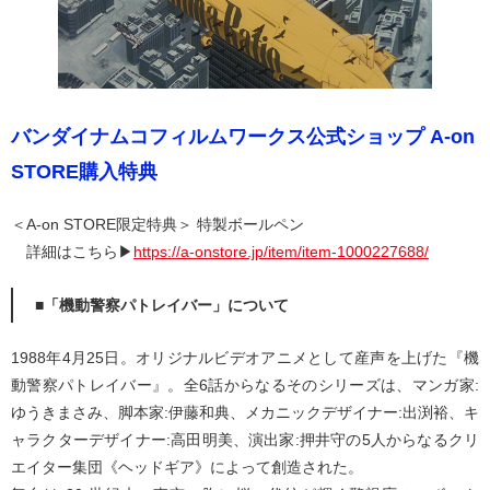
バンダイナムコフィルムワークス公式ショップ A-on
STORE購入特典
＜A-on STORE限定特典＞ 特製ボールペン
詳細はこちら▶
https://a-onstore.jp/item/item-1000227688/
■「機動警察パトレイバー」について
1988年4月25日。オリジナルビデオアニメとして産声を上げた『機
動警察パトレイバー』。全6話からなるそのシリーズは、マンガ家:
ゆうきまさみ、脚本家:伊藤和典、メカニックデザイナー:出渕裕、キ
ャラクターデザイナー:高田明美、演出家:押井守の5人からなるクリ
エイター集団《ヘッドギア》によって創造された。