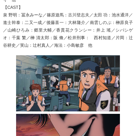
【CAST】
泉 野明：冨永みーな／篠原遊馬：古川登志夫／太田 功：池水通洋／
進士幹泰：二又一成／後藤喜一：大林隆介／南雲しのぶ：榊原良子
／山崎ひろみ：郷里大輔／香貫花クランシー：井上 瑤／シバシゲ
オ：千葉 繁／榊 清太郎：阪 脩／松井刑事： 西村知道／片岡：辻
谷耕史／実山：辻村真人／海法：小島敏彦 他