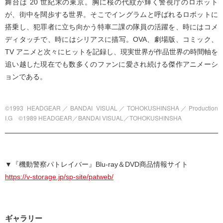
舞台は 20 世紀末の東京。胸に桜の代紋が輝く警視庁のロボット
が、街中を闊歩する世界。そこでイングラムと呼ばれるロボットに
搭乗し、犯罪者に立ち向かう特車二課の隊員の活躍を、時にはコメ
ディタッチで、時にはシリアスに描写。OVA、劇場版、コミック、
TV アニメと次々にヒットを記録し、現実世界が作品世界の時間軸を
追い越した現在でも数多くのファンに愛され続ける傑作アニメーシ
ョンである。
©1993 HEADGEAR／BANDAI VISUAL／TOHOKUSHINSHA／Production
I.G ©1989 HEADGEAR／BANDAI VISUAL／TOHOKUSHINSHA
▼『機動警察パトレイバー』Blu-ray＆DVD商品情報サイト
https://v-storage.jp/sp-site/patweb/
ギャラリー