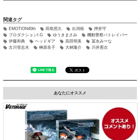
関連タグ
EMOTION40th
田島照久
出渕裕
押井守
プロダクションI.G
ゆうきまさみ
機動警察パトレイバー
伊藤和典
ヘッドギア
高田明美
冨永みーな
古川登志夫
榊原良子
大林隆介
川井憲次
あなたにオススメ