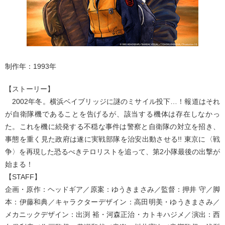
制作年：1993年
【ストーリー】
2002年冬。横浜ベイブリッジに謎のミサイル投下…！報道はそれ
が自衛隊機であることを告げるが、該当する機体は存在しなかっ
た。これを機に続発する不穏な事件は警察と自衛隊の対立を招き、
事態を重く見た政府は遂に実戦部隊を治安出動させる!! 東京に〈戦
争〉を再現した恐るべきテロリストを追って、第2小隊最後の出撃が
始まる！
【STAFF】
企画・原作：ヘッドギア／原案：ゆうきまさみ／監督：押井 守／脚
本：伊藤和典／キャラクターデザイン：高田明美・ゆうきまさみ／
メカニックデザイン：出渕 裕・河森正治・カトキハジメ／演出：西