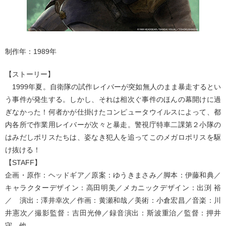
制作年：1989年
【ストーリー】
1999年夏。自衛隊の試作レイバーが突如無人のまま暴走するとい
う事件が発生する。しかし、それは相次ぐ事件のほんの幕開けに過
ぎなかった！何者かが仕掛けたコンピュータウイルスによって、都
内各所で作業用レイバーが次々と暴走。警視庁特車二課第２小隊の
はみだしポリスたちは、姿なき犯人を追ってこのメガロポリスを駆
け抜ける！
【STAFF】
企画・原作：ヘッドギア／原案：ゆうきまさみ／脚本：伊藤和典／
キャラクターデザイン：高田明美／メカニックデザイン：出渕 裕
／ 演出：澤井幸次／作画：黄瀬和哉／美術：小倉宏昌／音楽：川
井憲次／撮影監督：吉田光伸／録音演出：斯波重治／監督：押井
守 他