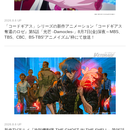
2026.8.6 UP
「コードギアス」シリーズの新作アニメーション『コードギアス
奪還のロゼ』第5話「光芒 -Damocles-」8月7日(金)深夜～MBS、
TBS、CBC、BS-TBS“アニメイズム”枠にて放送！
2026.8.6 UP
新作TVアニメ『攻殻機動隊 THE GHOST IN THE SHELL』第05話