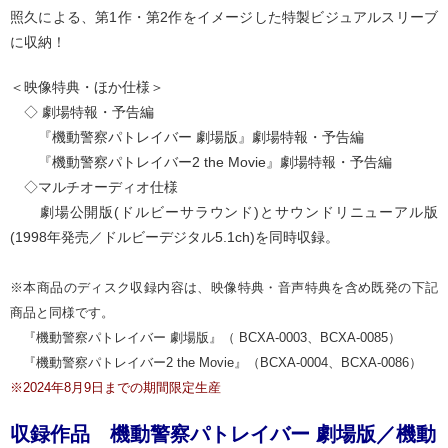
照久による、第1作・第2作をイメージした特製ビジュアルスリーブ
に収納！
＜映像特典・ほか仕様＞
◇ 劇場特報・予告編
『機動警察パトレイバー 劇場版』劇場特報・予告編
『機動警察パトレイバー2 the Movie』劇場特報・予告編
◇マルチオーディオ仕様
劇場公開版(ドルビーサラウンド)とサウンドリニューアル版
(1998年発売／ドルビーデジタル5.1ch)を同時収録。
※本商品のディスク収録内容は、映像特典・音声特典を含め既発の下記
商品と同様です。
『機動警察パトレイバー 劇場版』（ BCXA-0003、BCXA-0085）
『機動警察パトレイバー2 the Movie』（BCXA-0004、BCXA-0086）
※2024年8月9日までの期間限定生産
収録作品 機動警察パトレイバー 劇場版／機動