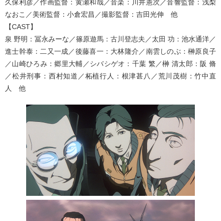
久保利彦／作画監督：黄瀬和哉／音楽：川井憲次／音響監督：浅梨
なおこ／美術監督：小倉宏昌／撮影監督：吉田光伸 他
【CAST】
泉 野明：冨永みーな／篠原遊馬：古川登志夫／太田 功：池水通洋／
進士幹泰：二又一成／後藤喜一：大林隆介／南雲しのぶ：榊原良子
／山崎ひろみ：郷里大輔／シバシゲオ：千葉 繁／榊 清太郎：阪 脩
／松井刑事：西村知道／柘植行人：根津甚八／荒川茂樹：竹中直
人 他