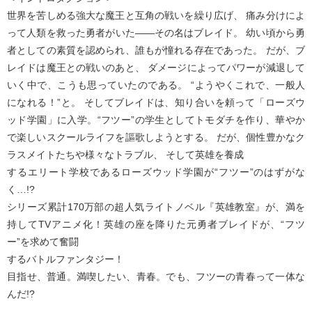
世界を苦しめる強大な魔王と互角の戦いを繰り広げ、 痛み分けによ
って人類を救った勇者がいた――その名はブレイド。 幼い頃から勇
者としての素質を認められ、誰もが憧れる存在であった。 だが、ブ
レイドは魔王との戦いのあと、 ダメージによってパワーが減退して
いく中で、こうも思っていたのである。 “ようやくこれで、一般人
になれる！”と。 そしてブレイドは、知り合いを頼って「ローズウ
ッド学園」に入学。“フツー”の学生としてトモダチを作り、華やか
で楽しいスクールライフを謳歌しようとする。 だが、個性豊かなク
ラスメイトたちや様々なトラブル、 そして英雄を養成
するエリート学校であるローズウッド学園が“フツー”のはずがな
く…!?
シリーズ累計170万部の超人気ライトノベル『英雄教室』が、満を
持してTVアニメ化！英雄の座を降りた元勇者ブレイドが、“フツ
ー”を求めて奮闘
するバトルファンタジー！
目指せ、普通。満喫したい、青春。でも、フツーの青春って一体な
んだ!?