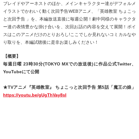
ブレイドやアーネストのほか、メインキャラクター達がデフォルメ
イラストでかわいく動く次回予告WEBアニメ、「英雄教室 ちょこっ
と次回予告 」を、本編放送直後に毎週公開！劇中同様のキャラクタ
ー達の表情豊かな掛け合いを、次回お話の内容を交えて展開！ボイ
スはこのアニメだけのとりおろし!ここでしか見れないコミカルなや
り取りを、本編試聴後に是非お楽しみください！
【概要】
毎週日曜 23時30分(TOKYO MXでの放送後)に作品公式Twitter、
YouTubeにて公開
★TVアニメ『英雄教室』 ちょこっと次回予告 第5話「魔王の娘」
https://youtu.be/gUgThVay8sI