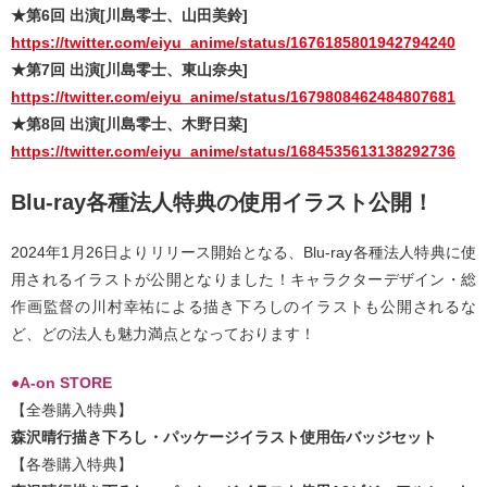
★第6回 出演[川島零士、山田美鈴]
https://twitter.com/eiyu_anime/status/1676185801942794240
★第7回 出演[川島零士、東山奈央]
https://twitter.com/eiyu_anime/status/1679808462484807681
★第8回 出演[川島零士、木野日菜]
https://twitter.com/eiyu_anime/status/1684535613138292736
Blu-ray各種法人特典の使用イラスト公開！
2024年1月26日よりリリース開始となる、Blu-ray各種法人特典に使
用されるイラストが公開となりました！キャラクターデザイン・総
作画監督の川村幸祐による描き下ろしのイラストも公開されるな
ど、どの法人も魅力満点となっております！
●A-on STORE
【全巻購入特典】
森沢晴行描き下ろし・パッケージイラスト使用缶バッジセット
【各巻購入特典】