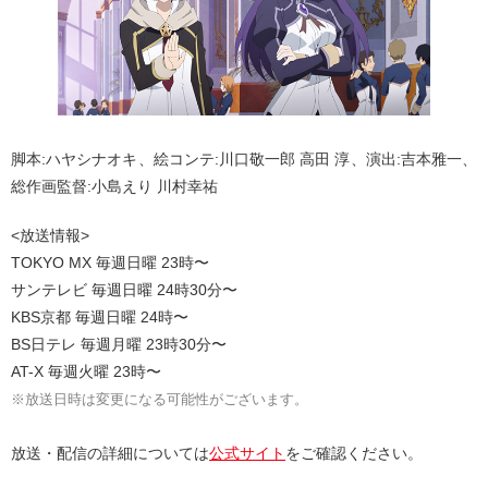
脚本:ハヤシナオキ、絵コンテ:川口敬一郎 高田 淳、演出:吉本雅一、
総作画監督:小島えり 川村幸祐
<放送情報>
TOKYO MX 毎週日曜 23時〜
サンテレビ 毎週日曜 24時30分〜
KBS京都 毎週日曜 24時〜
BS日テレ 毎週月曜 23時30分〜
AT-X 毎週火曜 23時〜
※放送日時は変更になる可能性がございます。
放送・配信の詳細については
公式サイト
をご確認ください。