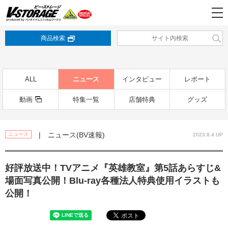
商品検索
ALL
ニュース
インタビュー
レポート
動画
特集一覧
店舗特典
グッズ
| ニュース(BV速報)
ニュース
2023.8.4 UP
好評放送中！TVアニメ『英雄教室』第5話あらすじ&
場面写真公開！Blu-ray各種法人特典使用イラストも
公開！