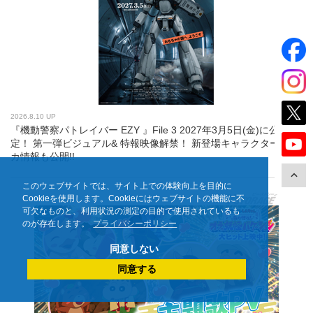
2026.8.10 UP
『機動警察パトレイバー EZY 』File 3 2027年3月5日(金)に公開決
定！ 第一弾ビジュアル& 特報映像解禁！ 新登場キャラクター＆メ
カ情報も公開!!
このウェブサイトでは、サイト上での体験向上を目的に
Cookieを使用します。Cookieにはウェブサイトの機能に不
可欠なものと、利用状況の測定の目的で使用されているも
のが存在します。
プライバシーポリシー
同意しない
同意する