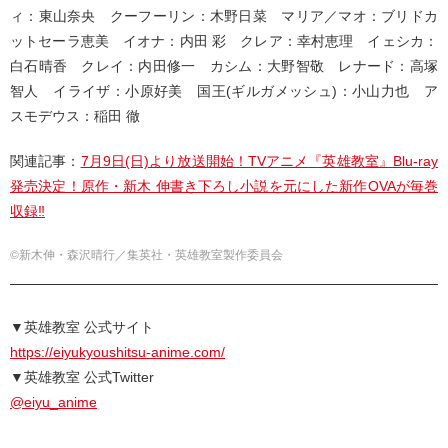
ィ：東山奈央 クーフーリン：木野日菜 マリア／マオ：ブリドカ
ットセーラ恵美 イオナ：内田 彩 クレア：幸村恵理 イェシカ：
白石晴香 クレイ：内田修一 カシム：大野智敬 レナード：高塚
智人 イライザ：小原好美 国王(ギルガメッシュ)：小山力也 ア
スモデウス：稲田 徹
関連記事：
7月9日(日)より放送開始！TVアニメ『英雄教室』Blu-ray
発売決定！原作・新木 伸書き下ろし小説を元にした新作OVAが毎巻
収録‼
©新木伸・森沢晴行／集英社・英雄教室製作委員会
▼英雄教室 公式サイト
https://eiyukyoushitsu-anime.com/
▼英雄教室 公式Twitter
@eiyu_anime