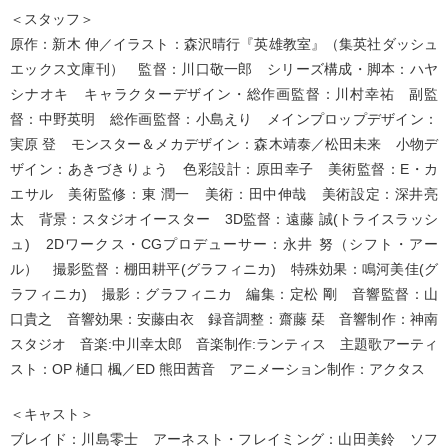
＜スタッフ＞
原作：新木 伸／イラスト：森沢晴行『英雄教室』（集英社ダッシュ
エックス文庫刊） 監督：川口敬一郎 シリーズ構成・脚本：ハヤ
シナオキ キャラクターデザイン・総作画監督：川村幸祐 副監
督：中野英明 総作画監督：小島えり メインプロップデザイン：
実原 登 モンスター＆メカデザイン：森木靖泰／松田未来 小物デ
ザイン：あきづきりょう 色彩設計：原田幸子 美術監督：E・カ
エサル 美術監修：東 潤一 美術：田中伸哉 美術設定：深井亮
太 背景：スタジオイースター 3D監督：遠藤 誠(トライスラッシ
ュ) 2Dワークス・CGプロデューサー：永井 努（シフト・アー
ル） 撮影監督：棚田耕平(グラフィニカ) 特殊効果：鳴河美佳(グ
ラフィニカ) 撮影：グラフィニカ 編集：定松 剛 音響監督：山
口貴之 音響効果：安藤由衣 録音調整：齋藤 栞 音響制作：神南
スタジオ 音楽:中川幸太郎 音楽制作:ランティス 主題歌アーティ
スト：OP 樋口 楓／ED 熊田茜音 アニメーション制作：アクタス
＜キャスト＞
ブレイド：川島零士 アーネスト・フレイミング：山田美鈴 ソフ