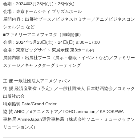
会期：2024年3月25日(月)・26日(火)
会場：東京ドームシティ プリズムホール
展開内容：出展社ブース／ビジネスセミナー／アニメビジネスコン
シェルジュ など
■ファミリーアニメフェスタ（同時開催）
会期：2024年3月23日(土)・24日(日) 9:30～17:00
会場：東京ビッグサイト 東展示棟 東3ホール内
展開内容：出展社ブース（展示・物販・イベントなど)／ファミリー
ステージ／キャラクターグリーティング
主 催 一般社団法人アニメジャパン
後 援 経済産業省（予定）／一般社団法人 日本動画協会／コミック
出版社の会
特別協賛 Fate/Grand Order
協 賛 ANICI／dアニメストア／TOHO animation／KADOKAWA
事務局 AnimeJapan運営事務局（株式会社ソニー・ミュージックソ
リューションズ）