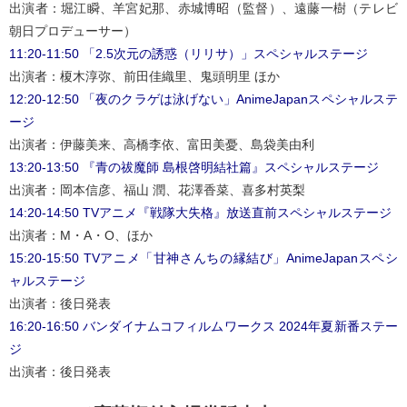
出演者：堀江瞬、羊宮妃那、赤城博昭（監督）、遠藤一樹（テレビ
朝日プロデューサー）
11:20-11:50 「2.5次元の誘惑（リリサ）」スペシャルステージ
出演者：榎木淳弥、前田佳織里、鬼頭明里 ほか
12:20-12:50 「夜のクラゲは泳げない」AnimeJapanスペシャルステ
ージ
出演者：伊藤美来、高橋李依、富田美憂、島袋美由利
13:20-13:50 『青の祓魔師 島根啓明結社篇』スペシャルステージ
出演者：岡本信彦、福山 潤、花澤香菜、喜多村英梨
14:20-14:50 TVアニメ『戦隊大失格』放送直前スペシャルステージ
出演者：M・A・O、ほか
15:20-15:50 TVアニメ「甘神さんちの縁結び」AnimeJapanスペシ
ャルステージ
出演者：後日発表
16:20-16:50 バンダイナムコフィルムワークス 2024年夏新番ステー
ジ
出演者：後日発表