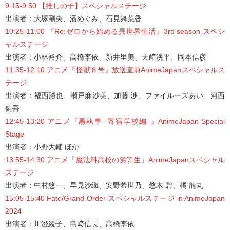
9:15-9:50 【推しの子】スペシャルステージ
出演者：大塚剛央、潘めぐみ、石見舞菜香
10:25-11:00 『Re:ゼロから始める異世界生活』3rd season スペシ
ャルステージ
出演者：小林裕介、高橋李依、新井里美、天﨑滉平、岡本信彦
11:35-12:10 アニメ『怪獣８号』放送直前AnimeJapanスペシャルス
テージ
出演者：福西勝也、瀬戸麻沙美、加藤 渉、ファイルーズあい、河西
健吾
12:45-13:20 アニメ『黒執事 -寄宿学校編-』AnimeJapan Special
Stage
出演者：小野大輔 ほか
13:55-14:30 アニメ「魔法科高校の劣等生」AnimeJapanスペシャル
ステージ
出演者：中村悠一、早見沙織、安野希世乃、悠木 碧、橘 龍丸
15:05-15:40 Fate/Grand Order スペシャルステージ in AnimeJapan
2024
出演者：川澄綾子、島﨑信長、高橋李依