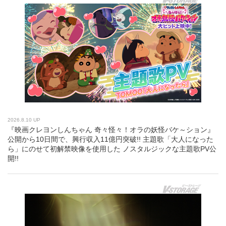
2026.8.10 UP
『映画クレヨンしんちゃん 奇々怪々！オラの妖怪バケ～ション』
公開から10日間で、興行収入11億円突破!! 主題歌「大人になった
ら」にのせて初解禁映像を使用した ノスタルジックな主題歌PV公
開!!