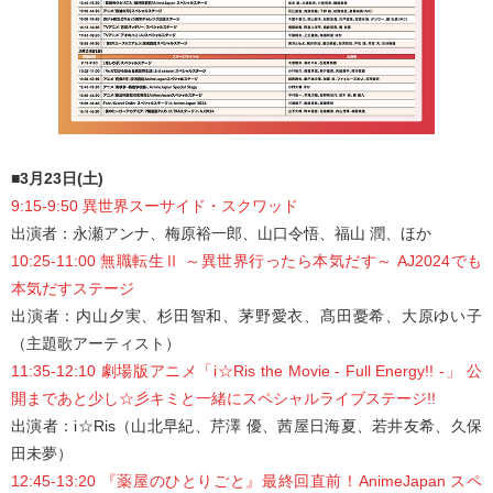
■3月23日(土)
9:15-9:50 異世界スーサイド・スクワッド
出演者：永瀬アンナ、梅原裕一郎、山口令悟、福山 潤、ほか
10:25-11:00 無職転生Ⅱ ～異世界行ったら本気だす～ AJ2024でも
本気だすステージ
出演者：内山夕実、杉田智和、茅野愛衣、髙田憂希、大原ゆい子
（主題歌アーティスト）
11:35-12:10 劇場版アニメ「i☆Ris the Movie - Full Energy!! -」 公
開まであと少し☆彡キミと一緒にスペシャルライブステージ!!
出演者：i☆Ris（山北早紀、芹澤 優、茜屋日海夏、若井友希、久保
田未夢）
12:45-13:20 『薬屋のひとりごと』最終回直前！AnimeJapan スペ