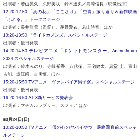
出演者：若山晃久、久野美咲、鈴木達央／島﨑信長（映像出演）
12:20-12:50 「あの花」「ここさけ」「空青」振り返り＆新作映画
「ふれる。」トークステージ
出演者：長井龍雪（監督）、茅野愛衣、若山詩音、ほか
13:20-13:50 『ライドカメンズ』スペシャルステージ
出演者：後日発表
14:20-14:50 テレビアニメ「ポケットモンスター」AnimeJapan
2024 スペシャルステージ
出演者：鈴木みのり、寺崎裕香、八代拓、三宅健太、真堂 圭、青山
吉能、堀江瞬、古川慎、ほか
15:20-15:50 TVアニメ「ヴァンパイア男子寮」スペシャルステージ
出演者：後日発表
16:20-16:50 AT-X新サービス発表会
出演者：マヂカルラブリー、スフィア ほか
■3月24日(日)
10:20-10:50 TVアニメ「僕の心のヤバイやつ」最終回直前スペシャ
ルステージ