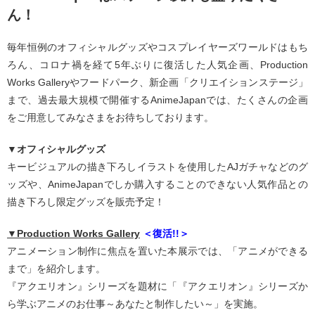
ん！
毎年恒例のオフィシャルグッズやコスプレイヤーズワールドはもち
ろん、コロナ禍を経て5年ぶりに復活した人気企画、Production
Works Galleryやフードパーク、新企画「クリエイションステージ」
まで、過去最大規模で開催するAnimeJapanでは、たくさんの企画
をご用意してみなさまをお待ちしております。
▼オフィシャルグッズ
キービジュアルの描き下ろしイラストを使用したAJガチャなどのグ
ッズや、AnimeJapanでしか購入することのできない人気作品との
描き下ろし限定グッズを販売予定！
▼Production Works Gallery
＜復活!!＞
アニメーション制作に焦点を置いた本展示では、「アニメができる
まで」を紹介します。
『アクエリオン』シリーズを題材に「『アクエリオン』シリーズか
ら学ぶアニメのお仕事～あなたと制作したい～」を実施。