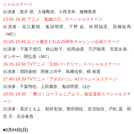
シャルステージ
出演者：悠木 碧、大塚剛央、小西克幸、種﨑敦美
13:55-14:30 アニメ「鬼滅の刃」スペシャルステージ
出演者：花江夏樹、鬼頭明里、下野 紘、松岡禎丞、高橋祐馬
（MC）
15:05-15:40 おジャ魔女どれみ25周年チャレンジ企画ステージ
出演者：千葉千恵巳、秋山智子、松岡由貴、宍戸留美、宮原永海、
ダンサー、関弘美（MC）
16:15-16:50 TVアニメ『忘却バッテリー』スペシャルステージ
出演者：増田俊樹、阿座上洋平、島﨑信長、梶 裕貴
17:45-18:20 TVアニメ『アオのハコ』AJスペシャルステージ
出演者：千葉翔也、上田麗奈、鬼頭明里、ほか
18:55-19:30 『 響け！ユーフォニアム３』放送直前スペシャルステ
ージ
出演者：黒沢ともよ、朝井彩加、豊田萌絵、安済知佳、戸松 遥、雨
宮 天、石谷春貴
■3月24日(日)