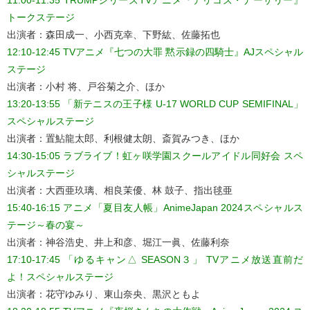
11:00-11:35 TRUMPシリーズTVアニメ『デリコズ・ナーサリー』
トークステージ
出演者：森田成一、小西克幸、下野紘、佐藤拓也
12:10-12:45 TVアニメ『七つの大罪 黙示録の四騎士』AJスペシャル
ステージ
出演者：小村 将、戸谷菊之介、ほか
13:20-13:55 「新テニスの王子様 U-17 WORLD CUP SEMIFINAL」
スペシャルステージ
出演者：置鮎龍太郎、利根健太朗、斎賀みつき、ほか
14:30-15:05 ラブライブ！虹ヶ咲学園スクールアイドル同好会 スペ
シャルステージ
出演者：大西亜玖璃、相良茉優、林 鼓子、指出毬亜
15:40-16:15 アニメ「夏目友人帳」AnimeJapan 2024スペシャルス
テージ～春の宴～
出演者：神谷浩史、井上和彦、堀江一眞、佐藤利奈
17:10-17:45 「ゆるキャン△ SEASON３」 TVアニメ放送直前だ
よ！スペシャルステージ
出演者：花守ゆみり、東山奈央、黒沢ともよ