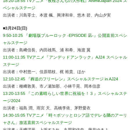
18:20-18:55 TVアニメ『夜桜さんちの大作戦』AnimeJapan 2024 ス
ペシャルステージ
出演者：川島零士、本渡 楓、興津和幸、悠木 碧、内山夕実
■3月24日(日)
9:50-10:25 『劇場版ブルーロック -EPISODE 凪-』公開直前スペシ
ャルステージ
出演者：島﨑信長、内田雄馬、浦 和希、海渡 翼
11:00-11:35 TVアニメ『アンデッドアンラック』AJ24 スペシャル
ステージ
出演者：中村悠一、佳原萌枝、梶 裕貴、ほか
12:10-12:45 『葬送のフリーレン』スペシャルステージ in AJ24
出演者：種﨑敦美、市ノ瀬加那、小林千晃、岡本信彦
13:20-13:55 『この素晴らしい世界に祝福を！３』スペシャルステ
ージ2024
出演者：福島 潤、雨宮 天、高橋李依、茅野愛衣
14:30-15:05 TVアニメ「時々ボソッとロシア語でデレる隣のアーリ
ャさん」放送直前スペシャルステージ
出演者：天﨑滉平、上坂すみれ、丸岡和佳奈、藤井ゆきよ