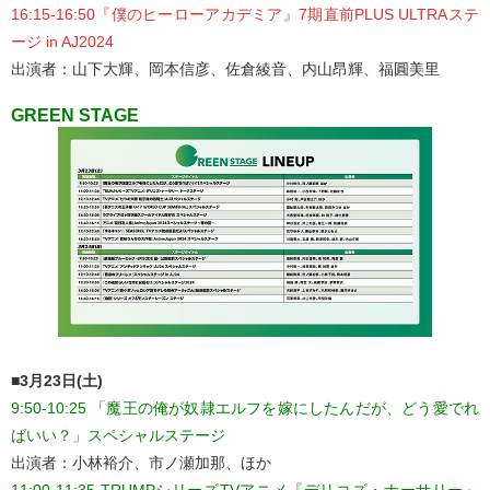
16:15-16:50『僕のヒーローアカデミア』7期直前PLUS ULTRAステ
ージ in AJ2024
出演者：山下大輝、岡本信彦、佐倉綾音、内山昂輝、福圓美里
GREEN STAGE
■3月23日(土)
9:50-10:25 「魔王の俺が奴隷エルフを嫁にしたんだが、どう愛でれ
ばいい？」スペシャルステージ
出演者：小林裕介、市ノ瀬加那、ほか