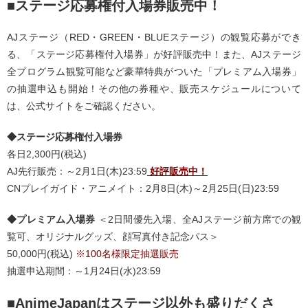
■ステージ応募権付入場券販売中！
AJステージ（RED・GREEN・BLUEステージ）の観覧応募ができ
る、「ステージ応募権付入場券」が好評販売中！また、AJステージ
全プログラム観覧可能など豪華特典がついた「プレミアム入場券」
の抽選申込も開始！その他の券種や、販売スケジュールについて
は、公式サイトをご確認ください。
◆ステージ応募権付入場券
各日2,300円(税込)
AJ先行販売：～2月1日(木)23:59
好評販売中！
CNプレイガイド・アニメイト：2月8日(木)～2月25日(日)23:59
◆プレミアム入場券
＜2日間優先入場、全AJステージ前方席での観
覧可、オリジナルグッズ、顔写真付き記念パス＞
50,000円(税込)
※100名様限定抽選販売
抽選申込期間：～1月24日(水)23:59
■AnimeJapanはステージ以外も盛りだくさ