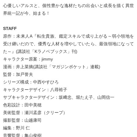
心優しいアルスと、個性豊かな逸材たちの出会いと成長を描く異世
界統一記が今、始まる！
STAFF
原作：未来人A『転生貴族、鑑定スキルで成り上がる～弱小領地を
受け継いだので、優秀な人材を増やしていたら、最強領地になって
た～』(講談社「Kラノベブックス」刊)
キャラクター原案：jimmy
漫画：井上菜摘(講談社「マガジンポケット」連載)
監督：加戸誉夫
シリーズ構成：中西やすひろ
キャラクターデザイン：八尋裕子
サブキャラクターデザイン：坂﨑忠、堀たえ子、山岡信一
色彩設計：田中美穂
美術監督：瀬川孟彦（クリープ）
撮影監督：山越康司
編集：野川 仁
音響監督：亀山俊樹