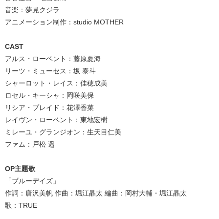
音楽：夢見クジラ
アニメーション制作：studio MOTHER
CAST
アルス・ローベント：藤原夏海
リーツ・ミューセス：坂 泰斗
シャーロット・レイス：佳穂成美
ロセル・キーシャ：岡咲美保
リシア・プレイド：花澤香菜
レイヴン・ローベント：東地宏樹
ミレーユ・グランジオン：生天目仁美
ファム：戸松 遥
OP主題歌
「ブルーデイズ」
作詞：唐沢美帆 作曲：堀江晶太 編曲：岡村大輔・堀江晶太
歌：TRUE