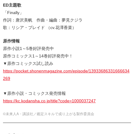
ED主題歌
「Finally」
作詞：唐沢美帆 作曲・編曲：夢見クジラ
歌：リシア・プレイド （cv.花澤香菜）
原作情報
原作小説1～5巻好評発売中
原作コミックス1～14巻好評発売中！
▼原作コミックス試し読み
https://pocket.shonenmagazine.com/episode/13933686331666634
269
▼原作小説・コミックス発売情報
https://kc.kodansha.co.jp/title?code=1000037247
©未来人A・講談社／鑑定スキルで成り上がる製作委員会