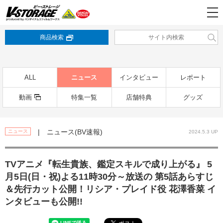
商品検索
ALL
ニュース
インタビュー
レポート
動画
特集一覧
店舗特典
グッズ
| ニュース(BV速報)
ニュース
2024.5.3 UP
TVアニメ『転生貴族、鑑定スキルで成り上がる』 5
月5日(日・祝)よる11時30分～放送の 第5話あらすじ
＆先行カット公開！リシア・プレイド役 花澤香菜 イ
ンタビューも公開!!