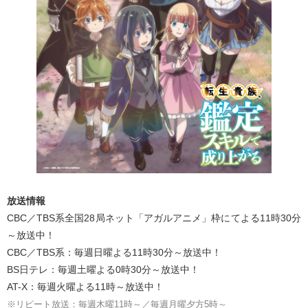
放送情報
CBC／TBS系全国28局ネット「アガルアニメ」枠にてよる11時30分
～放送中！
CBC／TBS系：毎週日曜よる11時30分～放送中！
BS日テレ：毎週土曜よる0時30分～放送中！
AT-X：毎週火曜よる11時～放送中！
※リピート放送：毎週木曜11時～／毎週月曜夕方5時～