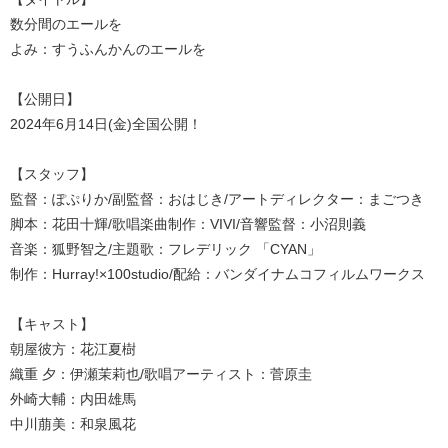
数分間のエールを
よみ：すうふんかんのエールを
【公開日】
2024年6月14日(金)全国公開！
【スタッフ】
監督：ぽぷりか/副監督：おはじき/アートディレクター：まごつき
脚本：花田十輝/歌唱楽曲制作：VIVI/音響監督：小沼則義
音楽：狐野智之/主題歌：フレデリック 「CYAN」
制作：Hurray!×100studio/配給：バンダイナムコフィルムワークス
【キャスト】
朝屋彼方：花江夏樹
織重 夕：伊瀬茉莉也/歌唱アーティスト：菅原圭
外崎大輔：内田雄馬
中川萠美：和泉風花