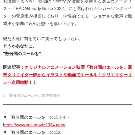
も活躍する VIVI、歌唱は Spotify が活躍を期待する次世代アーティ
スト「RADAR:Early Noise 2022」にも選ばれたシンガーソングライ
ターの菅原圭が担当しており、中性的でエモーショナルな歌声で織
重夕が楽曲に込めた想いを歌い上げる。
観た人達に前を向いて笑ってもらいたい。
どうかあなたに、
”数分間のエールを”
関連記事：
オリジナルアニメーション映画『数分間のエールを』豪
華クリエイター陣からイラストや動画でエールを！クリエイターリ
レー企画始動！！
©「数分間のエールを」製作委員会
▼「数分間のエールを」公式サイト
https://www.yell-movie2024.com/
▼「数分間のエールを」公式X