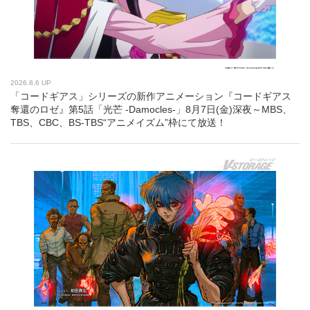
2026.8.6 UP
「コードギアス」シリーズの新作アニメーション『コードギアス
奪還のロゼ』第5話「光芒 -Damocles-」8月7日(金)深夜～MBS、
TBS、CBC、BS-TBS“アニメイズム”枠にて放送！