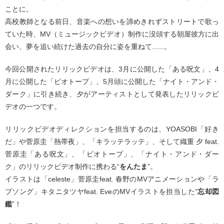
ことに。
高校教師となる前日、音楽への想いを諦めきれずストリートで歌っ
ていた時、MV（ミュージックビデオ）制作に没頭する朝屋彼方に出
会い、夢を追い続けた過去の自分に姿を重ねて......。
今回公開されたリリックビデオは、3月に公開した「ある呪文」、4
月に公開した「ビオトープ」、5月頭に公開した「ナイト・アンド・
ダーク」に引き続き、夕がアーティストとして発表したリリックビ
デオの一つです。
リリックビデオディレクションを担当するのは、YOASOBI「好き
だ」や菅原圭「熱帯夜」、「キラッテラッテ」、そして織重 夕 feat.
菅原圭「ある呪文」、「ビオトープ」、「ナイト・アンド・ダー
ク」のリリックビデオ制作に携わる“
をんたま
”。
イラストは「celeste」菅原圭feat. 春野のMVアニメーションや「ラ
ブソング」キタニタツヤfeat. EveのMVイラストを担当した“
忘却図
鑑
”！