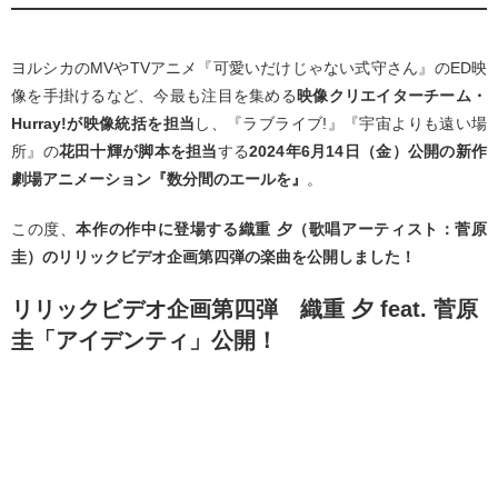
ヨルシカのMVやTVアニメ『可愛いだけじゃない式守さん』のED映
像を手掛けるなど、今最も注目を集める
映像クリエイターチーム・
Hurray!が映像統括を担当
し、『ラブライブ!』『宇宙よりも遠い場
所』の
花田十輝が脚本を担当
する
2024年6月14日（金）公開の新作
劇場アニメーション『数分間のエールを』
。
この度、
本作の作中に登場する織重 夕（歌唱アーティスト：菅原
圭）のリリックビデオ企画第四弾の楽曲を公開しました！
リリックビデオ企画第四弾 織重 夕 feat. 菅原
圭「アイデンティ」公開！