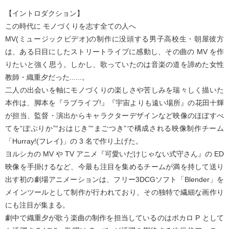
【イントロダクション】
この時代に モノづくりを志す全ての人へ
MV(ミュージックビデオ)の制作に没頭する男子高校生・朝屋彼方
は、ある日目にしたストリートライブに感動し、その曲の MV を作
りたいと強く思う。しかし、歌っていたのは音楽の道を諦めた女性
教師・織重夕だった......。
二人の出会いを軸にモノづくりの楽しさや苦しみを瑞々しく描いた
本作は、脚本を『ラブライブ!』『宇宙よりも遠い場所』の花田十輝
が担当、監督・演出からキャラクターデザインなど映像のほぼすべ
てを“ぽぷりか”“おはじき”“まごつき”で構成される映像制作チーム
「Hurray!(フレイ)」の 3 名で作り上げた。
ヨルシカの MV や TV アニメ『可愛いだけじゃない式守さん』の ED
映像を手掛けるなど、今最も注目を集めるチームが満を持して送り
出す初の劇場アニメーションは、フリー3DCGソフト「Blender」を
メインツールとして制作が行われており、その独特で繊細な画作り
にも注目が集まる。
劇中で織重夕が歌う楽曲の制作を担当しているのはボカロ P として