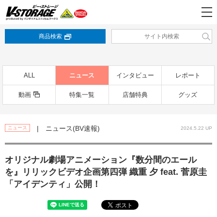
商品検索
ALL
ニュース
インタビュー
レポート
動画
特集一覧
店舗特典
グッズ
| ニュース(BV速報)
ニュース
2024.5.22 UP
オリジナル劇場アニメーション『数分間のエール
を』リリックビデオ企画第四弾 織重 夕 feat. 菅原圭
「アイデンティ」公開！