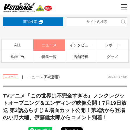
商品検索
ALL
ニュース
インタビュー
レポート
動画
特集一覧
店舗特典
グッズ
| ニュース(BV速報)
ニュース
2024.7.17 UP
TVアニメ『この世界は不完全すぎる』ノンクレジッ
トオープニング＆エンディング映像公開！7月19日放
送 第3話あらすじ＆場面カット公開！第3話から登場
の小野大輔、伊藤健太郎からコメント到着！