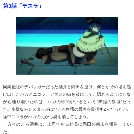
第3話「テスラ」
同業他社のデバッガーだった酒井と隅田を退け、何とかその場を逃
げ出したハガとニコラ。アダンの街を後にして、隠れるようにしな
がら辿り着いたのは、ハガの仲間がいるという"降臨の祭壇"だっ
た。多様なモンスターがはびこる祭壇の最奥を目指す2人だったが、
途中ニコラがハガの元から姿を消してしまう。
一方そのころ酒井は、上司である社長に隅田の顛末を報告してい
た。