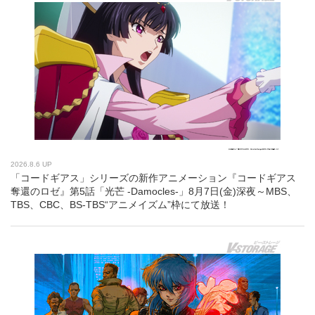
2026.8.6 UP
「コードギアス」シリーズの新作アニメーション『コードギアス
奪還のロゼ』第5話「光芒 -Damocles-」8月7日(金)深夜～MBS、
TBS、CBC、BS-TBS“アニメイズム”枠にて放送！