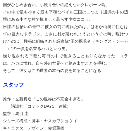
国がひしめき合い、小競り合いの絶えないクレボーン島。
その中で最も小さく最も平和なベイル王国の…つまり辺境の中の辺
境にある小さな村で慎ましく暮らす少女ニコラ。
日課の薪拾いの最中に彼女の前に現れたのは、はるか山奥に住むは
ずの巨大なドラゴン。まさに村が襲われようというその時、駆けつ
けたのは、極秘に組織された調査隊“王の探求者（キングス・シーカ
―）”の一員を名乗るハガという男。
繰り返される平穏な毎日の中で飽きることも知らなかったニコラ
は、ハガに憧れ、自ら外の世界へと踏み出すことを望む。
そして、彼女はこの世界の本当の姿を知ることになる。
スタッフ
原作：左藤真通『この世界は不完全すぎる』
（講談社「コミックDAYS」連載）
監督：馬引 圭
シリーズ構成・脚本：ヤスカワショウゴ
キャラクターデザイン：赤堀重雄