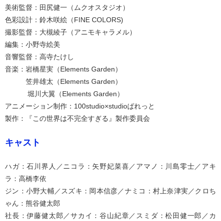
美術監督：田尻健一（ムクオスタジオ）
色彩設計：鈴木咲絵（FINE COLORS)
撮影監督：大槻綾子（アニモキャラメル）
編集：小野寺絵美
音響監督：高寺たけし
音楽：岩橋星実（Elements Garden）
笠井雄太（Elements Garden）
堀川大翼（Elements Garden）
アニメーション制作：100studio×studioぱれっと
製作：『この世界は不完全すぎる』製作委員会
キャスト
ハガ：石川界人／ニコラ：矢野妃菜喜／アマノ：川島零士／アキ
ラ：高橋李依
ジン：小野大輔／スズキ：岡本信彦／ナミコ：村上奈津実／クロち
ゃん：熊谷健太郎
社長：伊藤健太郎／サカイ：谷山紀章／スミダ：松田健一郎／カ