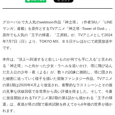
グローバルで⼤⼈気のwebtoon作品『神之塔』（作者SIU／「LINE
マンガ」連載）を原作とするTVアニメ『神之塔 -Tower of God-』。
原作でも⼈気の「王⼦の帰還」「⼯房戦」が、TVアニメとして2024
年7⽉7⽇（⽇）より、TOKYO MX、ＢＳ⽇テレほかにて絶賛放送中
です。
本作は、“頂上へ到達すると欲しいものが何でも⼿に⼊る”と⾔われ
る「神之塔」へと向かった少⼥・ラヘルを追いかけ、塔に⾶び込ん
だ主⼈公の少年・夜（よる）が、数々の試練に挑戦し、塔に隠され
た秘密に迫っていく様⼦を描いた冒険ファンタジー作品。TVアニメ
の第1期は2020年4⽉より放送され、衝撃的なラストシーンとその後
の⾒事な伏線回収で全世界から⾼い評価を得ました。そして、今夏
に放送開始されるTVアニメ第2期の第1話から描かれる「王⼦の帰
還」は、夜達が塔の2階で最終試験を終えてから6年後の世界が描か
れます。