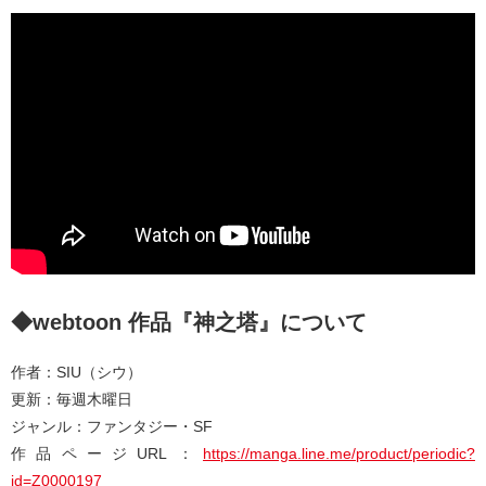
◆webtoon 作品『神之塔』について
作者：SIU（シウ）
更新：毎週⽊曜⽇
ジャンル：ファンタジー・SF
作品ページURL：
https://manga.line.me/product/periodic?
id=Z0000197