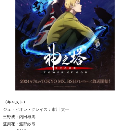
〈キャスト〉
ジュ・ビオレ・グレイス：市川 太⼀
王野成：内⽥雄⾺
蓮梨花：渡部紗⼸