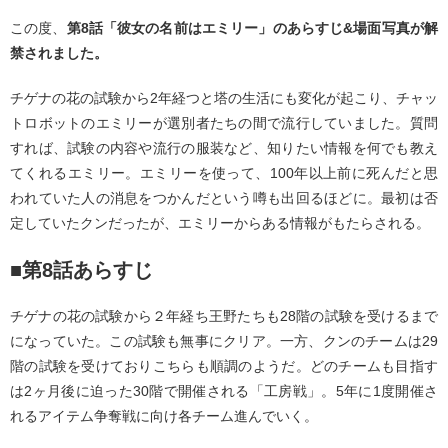
この度、
第8話「彼⼥の名前はエミリー」のあらすじ&場⾯写真が解
禁されました。
チゲナの花の試験から2年経つと塔の⽣活にも変化が起こり、チャッ
トロボットのエミリーが選別者たちの間で流⾏していました。質問
すれば、試験の内容や流⾏の服装など、知りたい情報を何でも教え
てくれるエミリー。エミリーを使って、100年以上前に死んだと思
われていた⼈の消息をつかんだという噂も出回るほどに。最初は否
定していたクンだったが、エミリーからある情報がもたらされる。
■第8話あらすじ
チゲナの花の試験から２年経ち王野たちも28階の試験を受けるまで
になっていた。この試験も無事にクリア。⼀⽅、クンのチームは29
階の試験を受けておりこちらも順調のようだ。どのチームも⽬指す
は2ヶ⽉後に迫った30階で開催される「⼯房戦」。5年に1度開催さ
れるアイテム争奪戦に向け各チーム進んでいく。