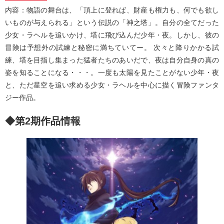
内容：物語の舞台は、「頂上に登れば、財産も権⼒も、何でも欲し
いものが与えられる」という伝説の「神之塔」。⾃分の全てだった
少⼥・ラヘルを追いかけ、塔に⾶び込んだ少年・夜。しかし、彼の
冒険は予想外の試練と秘密に満ちていてー。 次々と降りかかる試
練、塔を⽬指し集まった猛者たちのあいだで、夜は⾃分⾃⾝の真の
姿を知ることになる・・・。⼀度も太陽を⾒たことがない少年・夜
と、ただ星空を追い求める少⼥・ラヘルを中⼼に描く冒険ファンタ
ジー作品。
◆第2期作品情報