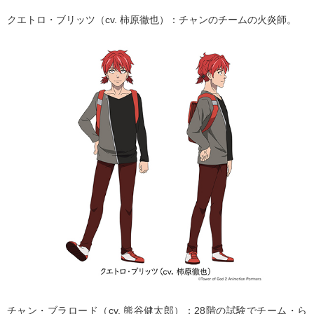
クエトロ・ブリッツ（cv. 柿原徹也）：チャンのチームの⽕炎師。
チャン・ブラロード（cv. 熊⾕健太郎）：28階の試験でチーム・ら