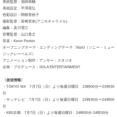
美術監督：池⽥裕輔
美術設定：平澤晃弘
⾊彩設計：関根⾥枝⼦
撮影監督：富崎杏奈(アニモキャラメル)
編集：及川雪江
⾳響監督：⼭⼝貴之
⾳楽：Kevin Penkin
オープニングテーマ・エンディングテーマ︓NiziU（ソニー・ミュー
ジックレーベルズ）
アニメーション制作：アンサー・スタジオ
企画・プロデュース：SOLA ENTERTAINMENT
〈放送情報〉
・TOKYO MX 7月7日（日）より毎週日曜日 23時00分〜23時30
分
・サンテレビ 7月7日（日）より毎週日曜日 23時30分〜24時00
分
・KBS京都 7月7日（日）より毎週日曜日 24時00分-24時30分