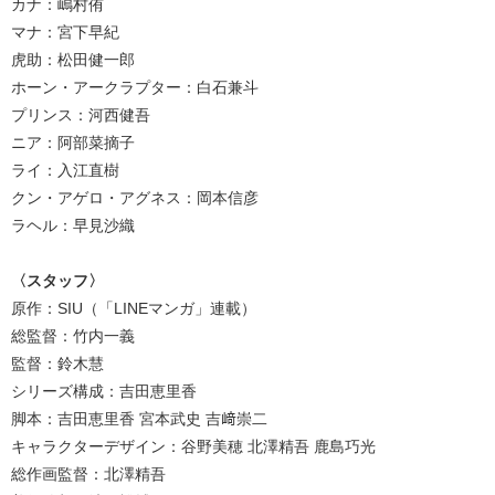
カナ：嶋村侑
マナ：宮下早紀
⻁助：松⽥健⼀郎
ホーン・アークラプター：⽩⽯兼⽃
プリンス：河⻄健吾
ニア：阿部菜摘⼦
ライ：⼊江直樹
クン・アゲロ・アグネス：岡本信彦
ラヘル：早⾒沙織
〈スタッフ〉
原作：SIU（「LINEマンガ」連載）
総監督：⽵内⼀義
監督：鈴⽊慧
シリーズ構成：吉⽥恵⾥⾹
脚本：吉⽥恵⾥⾹ 宮本武史 吉﨑崇⼆
キャラクターデザイン：⾕野美穂 北澤精吾 ⿅島巧光
総作画監督：北澤精吾