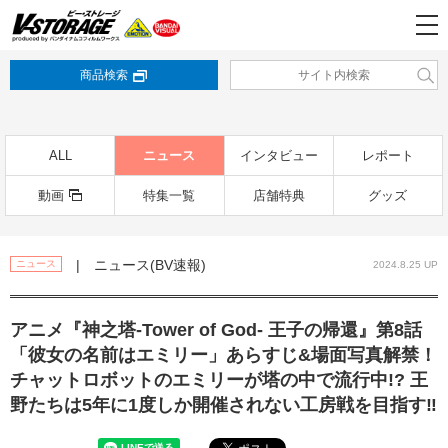
商品検索
ALL
ニュース
インタビュー
レポート
動画
特集一覧
店舗特典
グッズ
| ニュース(BV速報)
ニュース
2024.8.25 UP
アニメ『神之塔-Tower of God- 王子の帰還』第8話
「彼⼥の名前はエミリー」あらすじ&場⾯写真解禁！
チャットロボットのエミリーが塔の中で流⾏中!? 王
野たちは5年に1度しか開催されない⼯房戦を⽬指す‼