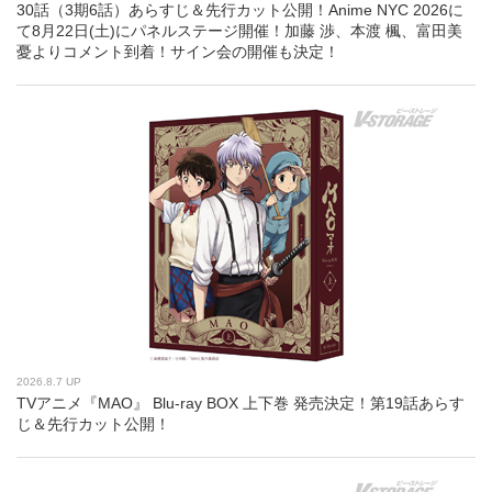
30話（3期6話）あらすじ＆先行カット公開！Anime NYC 2026に
て8月22日(土)にパネルステージ開催！加藤 渉、本渡 楓、富田美
憂よりコメント到着！サイン会の開催も決定！
2026.8.7 UP
TVアニメ『MAO』 Blu-ray BOX 上下巻 発売決定！第19話あらす
じ＆先行カット公開！