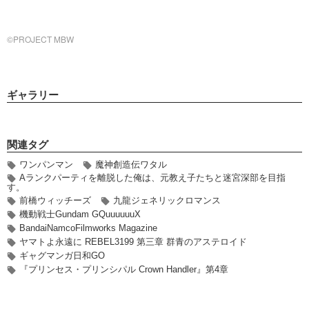
©PROJECT MBW
ギャラリー
関連タグ
ワンパンマン
魔神創造伝ワタル
Aランクパーティを離脱した俺は、元教え子たちと迷宮深部を目指
す。
前橋ウィッチーズ
九龍ジェネリックロマンス
機動戦士Gundam GQuuuuuuX
BandaiNamcoFilmworks Magazine
ヤマトよ永遠に REBEL3199 第三章 群青のアステロイド
ギャグマンガ日和GO
『プリンセス・プリンシパル Crown Handler』第4章