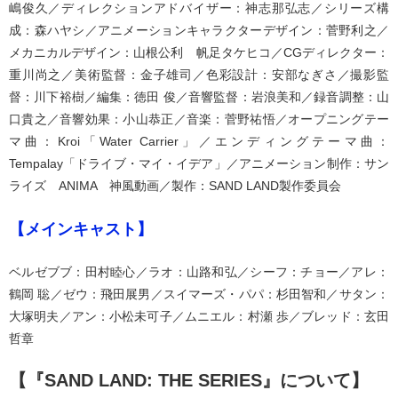
嶋俊久／ディレクションアドバイザー：神志那弘志／シリーズ構
成：森ハヤシ／アニメーションキャラクターデザイン：菅野利之／
メカニカルデザイン：山根公利 帆足タケヒコ／CGディレクター：
重川尚之／美術監督：金子雄司／色彩設計：安部なぎさ／撮影監
督：川下裕樹／編集：徳田 俊／音響監督：岩浪美和／録音調整：山
口貴之／音響効果：小山恭正／音楽：菅野祐悟／オープニングテー
マ曲：Kroi「Water Carrier」／エンディングテーマ曲：
Tempalay「ドライブ・マイ・イデア」／アニメーション制作：サン
ライズ ANIMA 神風動画／製作：SAND LAND製作委員会
【メインキャスト】
ベルゼブブ：田村睦心／ラオ：山路和弘／シーフ：チョー／アレ：
鶴岡 聡／ゼウ：飛田展男／スイマーズ・パパ：杉田智和／サタン：
大塚明夫／アン：小松未可子／ムニエル：村瀬 歩／ブレッド：玄田
哲章
【『SAND LAND: THE SERIES』について】