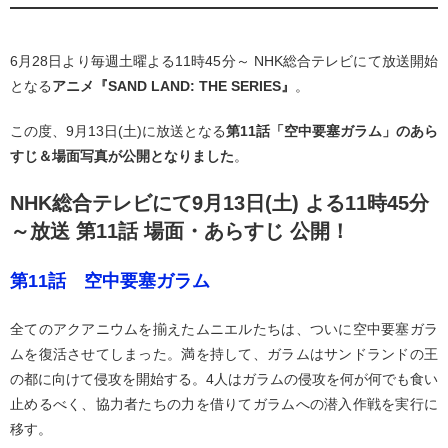
6月28日より毎週土曜よる11時45分～ NHK総合テレビにて放送開始
となる
アニメ『SAND LAND: THE SERIES』
。
この度、9月13日(土)に放送となる
第11話「空中要塞ガラム」のあら
すじ＆場面写真が公開となりました
。
NHK総合テレビにて9月13日(土)
よる11時45分
～
放送 第11話 場面・あらすじ 公開！
第11話 空中要塞ガラム
全てのアクアニウムを揃えたムニエルたちは、ついに空中要塞ガラ
ムを復活させてしまった。満を持して、ガラムはサンドランドの王
の都に向けて侵攻を開始する。4人はガラムの侵攻を何が何でも食い
止めるべく、協力者たちの力を借りてガラムへの潜入作戦を実行に
移す。