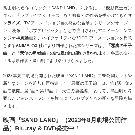
鳥山明の名作コミック『SAND LAND』を原作に、『機動戦士ガン
ダム』『ラブライブ!シリーズ』など数多くの作品を手がけてきた
サ
ンライズ
、TV アニメ『ジョジョの奇妙な冒険』シリーズのオープニ
ング映像、『ポプテピピック』などで注目されたアニメーションス
タジオ
神風動画
と、ハイクオリティな3DCG アニメーションを得意
とする
ANIMA
の3 社により制作された本シリーズは、
「悪魔の王子
編」と「天使の勇者編」の計2章(全13話)で描かれます
。各章のタイ
トルは原作者・鳥山明により名づけられました。
2023年夏に劇場公開された映画『SAND LAND』に未公開カットや
新たなシーンを追加し再構築した「悪魔の王子編」は、第1話〜第6
話で展開。第7話〜第13話は「天使の勇者編」 として、鳥山明が考
案したフォレストランドを舞台にベルゼブブたちの新たな冒険を描
きます。
映画『SAND LAND』（2023年8月劇場公開作
品）Blu-ray & DVD発売中！