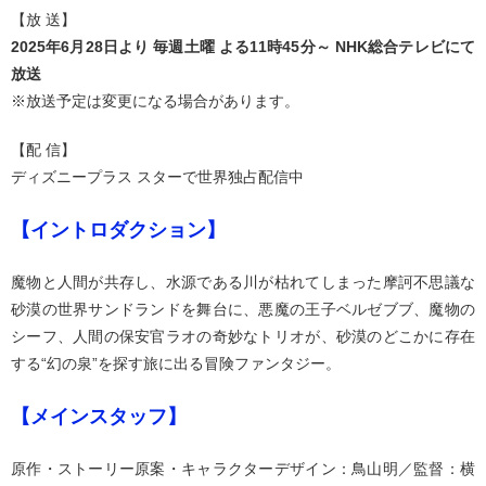
【放 送】
2025年6月28日より 毎週土曜 よる11時45分～ NHK総合テレビにて
放送
※放送予定は変更になる場合があります。
【配 信】
ディズニープラス スターで世界独占配信中
【イントロダクション】
魔物と人間が共存し、水源である川が枯れてしまった摩訶不思議な
砂漠の世界サンドランドを舞台に、悪魔の王子ベルゼブブ、魔物の
シーフ、人間の保安官ラオの奇妙なトリオが、砂漠のどこかに存在
する“幻の泉”を探す旅に出る冒険ファンタジー。
【メインスタッフ】
原作・ストーリー原案・キャラクターデザイン：鳥山明／監督：横