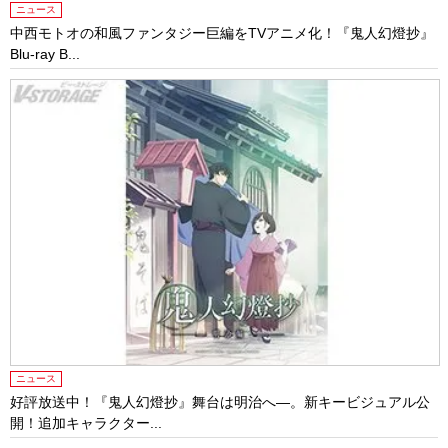
ニュース
中西モトオの和風ファンタジー巨編をTVアニメ化！『鬼人幻燈抄』
Blu-ray B...
ニュース
好評放送中！『鬼人幻燈抄』舞台は明治へ―。新キービジュアル公
開！追加キャラクター...