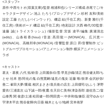
<スタッフ>
原作:中西モトオ(双葉文庫)/監督:相浦和也/シリーズ構成:赤尾でこ/キ
ャラクターデザイン:池上 たろう/プロップデザイン:杉村 友和/美術
設定:工藤 ただし(パインウッド)、磯辺 結(千住工房)、新妻 雅行(千
住工房) /美術ボード:磯辺 結(千住工房) /色彩設計:大西 峰代/3D監督:
遠藤 誠(トライスラッシュ) /撮影監督:宮坂 凌平/編集:廣瀬清志
(editz)、山条裕香(hisui) /音楽:髙田龍一(MONACA)、広川恵一
(MONACA)、高橋邦幸(MONACA) /音響監督:原口 昇/音響制作:ビッ
トグルーヴプロモーション/アニメーション制作:横浜アニメーション
ラボ
<キャスト>
甚太・甚夜:八代 拓/鈴音:上田麗奈/白雪:早見沙織/清正:熊谷健太郎/ち
とせ:社本 悠/同化の鬼:白熊寛嗣/遠見の鬼女:近藤 唯/奈津:会沢紗弥/
善二:峯田大夢/重蔵:相沢まさき/喜兵衛の店主:上田燿司/おふう:茅野
愛衣/三浦直次:山下誠一郎/夜鷹:生天目仁美/秋津染吾郎:遊佐浩二/畠
山泰秀:関 俊彦/土浦:松田健一郎/岡田貴一:中井和哉/兼臣:花守ゆみり/
宇津木平吉:熊谷俊輝/向日葵:楠木ともり/地縛:宮本侑芽