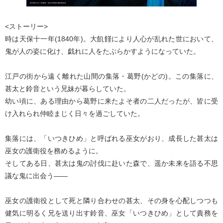
<ストーリー>
時は天保十一年(1840年)。大飢饉により人心が乱れた世において、
鬼が人の姿に化け、戯れに人をたぶらかすようになっていた。
江戸の街から遠く離れた山間の集落・葛野(かどの)。この集落に、
甚太と鈴音という兄妹が暮らしていた。
幼い頃に、ある理由から葛野に来たよそ者の二人だったが、皆に受
け入れられ仲睦まじく日々を過ごしていた。
集落には、「いつきひめ」と呼ばれる巫女がおり、成長した甚太は
巫女の護衛役を務めるように。
そしてある日、甚太は鬼の討伐に赴いた森で、遥か未来を語る不思
議な鬼に出会う――
巫女の護衛役として死と隣り合わせの甚太、その身を心配しつつも
健気に明るく兄を送り出す鈴音、巫女「いつきひめ」として責務を