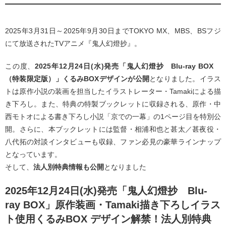
2025年3月31日～2025年9月30日までTOKYO MX、MBS、BSフジ
にて放送されたTVアニメ『鬼人幻燈抄』。
この度、
2025年12月24日(水)発売「鬼人幻燈抄 Blu-ray BOX
（特装限定版）」くるみBOXデザインが公開
となりました。イラス
トは原作小説の装画を担当したイラストレーター・Tamakiによる描
き下ろし。また、特典の特製ブックレットに収録される、原作・中
西モトオによる書き下ろし小説「京での一幕」の1ページ目を特別公
開。さらに、本ブックレットには監督・相浦和也と甚太／甚夜役・
八代拓の対談インタビューも収録、ファン必見の豪華ラインナップ
となっています。
そして、
法人別特典情報も公開
となりました
2025年12月24日(水)発売「鬼人幻燈抄 Blu-
ray BOX」原作装画・Tamaki描き下ろしイラス
ト使用くるみBOX デザイン解禁！法人別特典