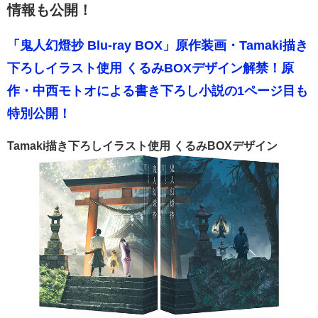
情報も公開！
「鬼人幻燈抄 Blu-ray BOX」原作装画・Tamaki描き
下ろしイラスト使用 くるみBOXデザイン解禁！原
作・中西モトオによる書き下ろし小説の1ページ目も
特別公開！
Tamaki描き下ろしイラスト使用 くるみBOXデザイン