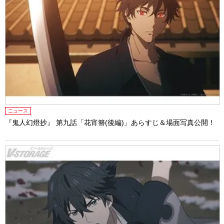
ニュース
『鬼人幻燈抄』 第九話「花宵簪(後編)」あらすじ＆場面写真公開！