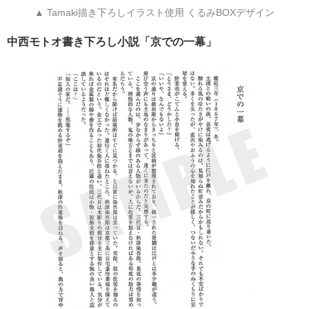
▲ Tamaki描き下ろしイラスト使用 くるみBOXデザイン
中西モトオ書き下ろし小説「京での一幕」