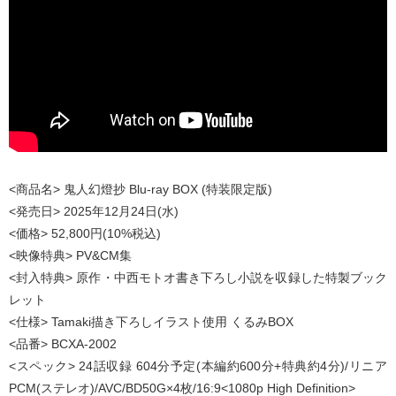
<商品名> 鬼人幻燈抄 Blu-ray BOX (特装限定版)
<発売日> 2025年12月24日(水)
<価格> 52,800円(10%税込)
<映像特典> PV&CM集
<封入特典> 原作・中西モトオ書き下ろし小説を収録した特製ブック
レット
<仕様> Tamaki描き下ろしイラスト使用 くるみBOX
<品番> BCXA-2002
<スペック> 24話収録 604分予定(本編約600分+特典約4分)/リニア
PCM(ステレオ)/AVC/BD50G×4枚/16:9<1080p High Definition>