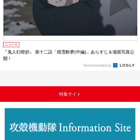
ニュース
『鬼人幻燈抄』 第十二話「残雪酔夢(中編)」あらすじ＆場面写真公
開！
Recommended by
特集サイト