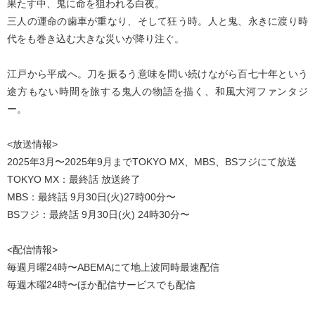
果たす中、鬼に命を狙われる白夜。
三人の運命の歯車が重なり、そして狂う時。人と鬼、永きに渡り時
代をも巻き込む大きな災いが降り注ぐ。
江戸から平成へ。刀を振るう意味を問い続けながら百七十年という
途方もない時間を旅する鬼人の物語を描く、和風大河ファンタジ
ー。
<放送情報>
2025年3月〜2025年9月までTOKYO MX、MBS、BSフジにて放送
TOKYO MX：最終話 放送終了
MBS：最終話 9月30日(火)27時00分〜
BSフジ：最終話 9月30日(火) 24時30分〜
<配信情報>
毎週月曜24時〜ABEMAにて地上波同時最速配信
毎週木曜24時〜ほか配信サービスでも配信