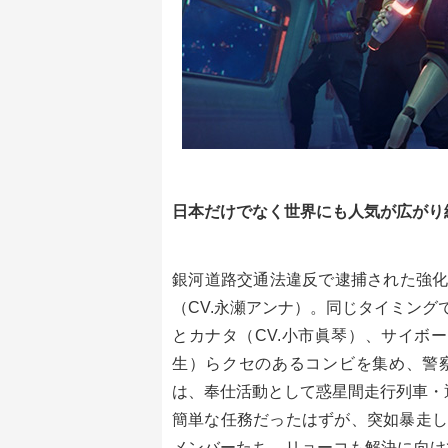
日本だけでなく世界にも人気が広がり
銀河道路交通法違反で逮捕された強化
（CV.永瀬アンナ）。同じタイミング
とカナタ（CV.小市眞琴）、サイボー
生）らクセのあるコンビを集め、警察
は、奉仕活動として惑星間走行列車・
簡単な任務だったはずが、突如暴走し
メンバーたち。リョーコも解決に向け