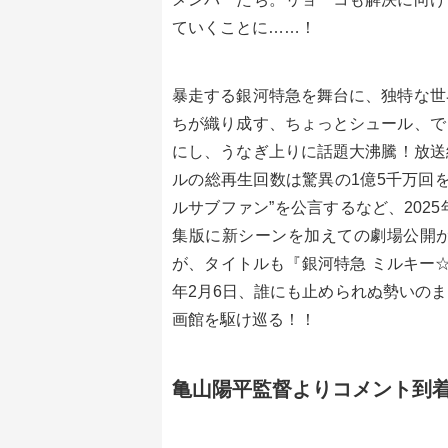
ていくことに……！
暴走する銀河特急を舞台に、独特な世
ちが織り成す、ちょっとシュール、で
にし、うなぎ上りに話題大沸騰！放送終
ルの総再生回数は驚異の1億5千万回
ルサブファン”を公言するなど、202
集版に新シーンを加えての劇場公開
が、タイトルも『銀河特急 ミルキー☆
年2月6日、誰にも止められぬ勢いの
画館を駆け巡る！！
亀山陽平監督よりコメント到