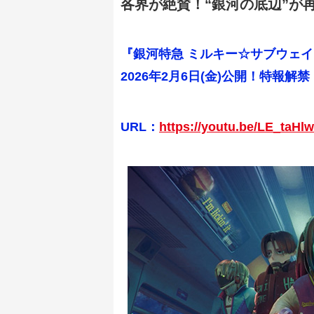
各界が絶賛！“銀河の底辺”が
『銀河特急 ミルキー☆サブウェイ
2026年2月6日(金)公開！特報解禁
URL：
https://youtu.be/LE_taHl