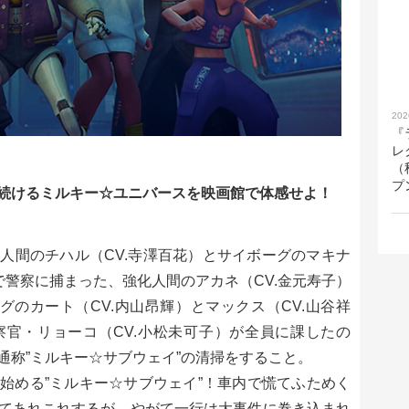
202
『
レ
（
プ
続けるミルキー☆ユニバースを映画館で体感せよ！
人間のチハル（CV.寺澤百花）とサイボーグのマキナ
で警察に捕まった、強化人間のアカネ（CV.金元寿子）
グのカート（CV.内山昂輝）とマックス（CV.山谷祥
官・リョーコ（CV.小松未可子）が全員に課したの
通称”ミルキー☆サブウェイ”の清掃をすること。
始める”ミルキー☆サブウェイ”！車内で慌てふためく
てあれこれするが、やがて一行は大事件に巻き込まれ