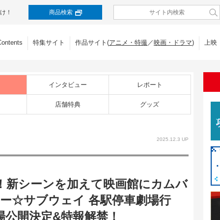
け！
商品検索
Contents
特集サイト
作品サイト(
アニメ・特撮
／
映画・ドラマ
)
上映
インタビュー
レポート
店舗特典
グッズ
2025.12.3 UP
！新シーンを加えて映画館にカムバ
キー☆サブウェイ 各駅停車劇場行
)劇場公開決定&特報解禁！