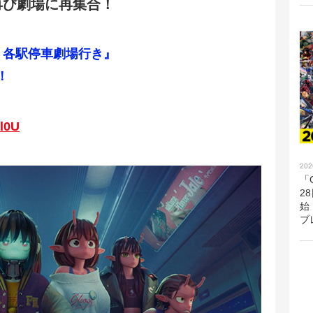
再び劇場に再集合！
 各駅停車劇場行き』
！
wl0U
202
「G
2
始
ブ