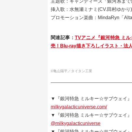
主題歌：キャンディーズ「銀河系まで
挿入歌：水無瀬ミナミ(CV.田村ゆか
プロモーション楽曲：MindaRyn「Altair
関連記事：
TVアニメ『銀河特急 ミルキー
売！Blu-ray描き下ろしイラスト・
©亀山陽平／タイタン工業
▼『銀河特急 ミルキー☆サブウェイ』
milkygalacticuniverse.com/
▼『銀河特急 ミルキー☆サブウェイ』 
@milkygalacticuniverse
▼『銀河特急 ミルキー☆サブウェイ』