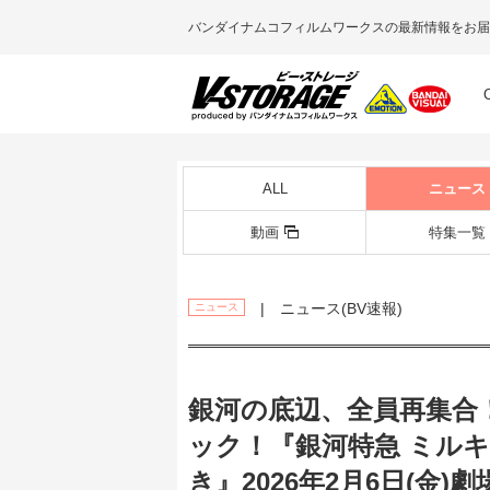
バンダイナムコフィルムワークスの最新情報をお届
ALL
ニュース
動画
特集一覧
| ニュース(BV速報)
ニュース
銀河の底辺、全員再集合
ック！『銀河特急 ミル
き』2026年2月6日(金