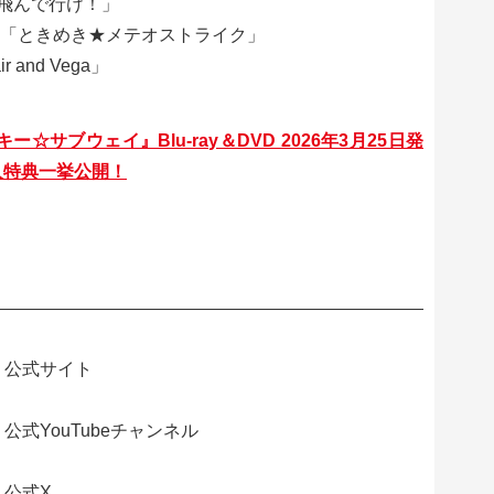
飛んで行け！」
り)「ときめき★メテオストライク」
 and Vega」
☆サブウェイ』Blu-ray＆DVD 2026年3月25日発
法人特典一挙公開！
 公式サイト
公式YouTubeチャンネル
 公式X