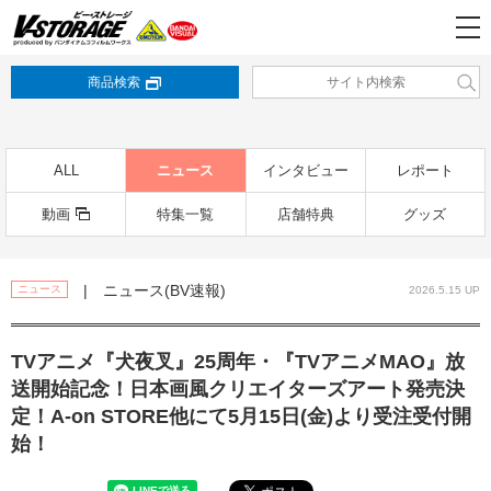
商品検索
ALL
ニュース
インタビュー
レポート
動画
特集一覧
店舗特典
グッズ
| ニュース(BV速報)
ニュース
2026.5.15 UP
TVアニメ『犬夜叉』25周年・『TVアニメMAO』放
送開始記念！日本画風クリエイターズアート発売決
定！A-on STORE他にて5月15日(金)より受注受付開
始！