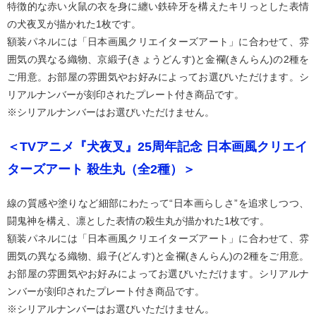
特徴的な赤い火鼠の衣を身に纏い鉄砕牙を構えたキリっとした表情
の犬夜叉が描かれた1枚です。
額装パネルには「日本画風クリエイターズアート」に合わせて、雰
囲気の異なる織物、京緞子(きょうどんす)と金襴(きんらん)の2種を
ご用意。お部屋の雰囲気やお好みによってお選びいただけます。シ
リアルナンバーが刻印されたプレート付き商品です。
※シリアルナンバーはお選びいただけません。
＜TVアニメ『犬夜叉』25周年記念 日本画風クリエイ
ターズアート 殺生丸（全2種）＞
線の質感や塗りなど細部にわたって“日本画らしさ”を追求しつつ、
闘鬼神を構え、凛とした表情の殺生丸が描かれた1枚です。
額装パネルには「日本画風クリエイターズアート」に合わせて、雰
囲気の異なる織物、緞子(どんす)と金襴(きんらん)の2種をご用意。
お部屋の雰囲気やお好みによってお選びいただけます。シリアルナ
ンバーが刻印されたプレート付き商品です。
※シリアルナンバーはお選びいただけません。