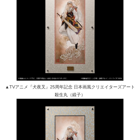
▲TVアニメ『犬夜叉』25周年記念 日本画風クリエイターズアート
殺生丸（緞子）