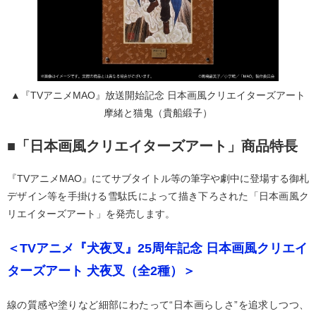
▲『TVアニメMAO』放送開始記念 日本画風クリエイターズアート
摩緒と猫鬼（貴船緞子）
■「日本画風クリエイターズアート」商品特長
『TVアニメMAO』にてサブタイトル等の筆字や劇中に登場する御札
デザイン等を手掛ける雪駄氏によって描き下ろされた「日本画風ク
リエイターズアート」を発売します。
＜TVアニメ『犬夜叉』25周年記念 日本画風クリエイ
ターズアート 犬夜叉（全2種）＞
線の質感や塗りなど細部にわたって“日本画らしさ”を追求しつつ、