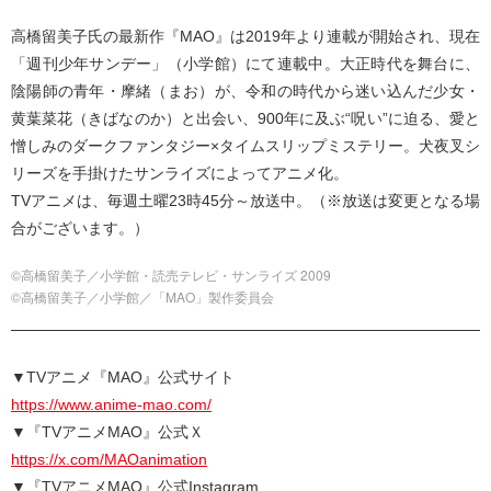
高橋留美子氏の最新作『MAO』は2019年より連載が開始され、現在
「週刊少年サンデー」（小学館）にて連載中。大正時代を舞台に、
陰陽師の青年・摩緒（まお）が、令和の時代から迷い込んだ少女・
黄葉菜花（きばなのか）と出会い、900年に及ぶ“呪い”に迫る、愛と
憎しみのダークファンタジー×タイムスリップミステリー。犬夜叉シ
リーズを手掛けたサンライズによってアニメ化。
TVアニメは、毎週土曜23時45分～放送中。（※放送は変更となる場
合がございます。）
©高橋留美子／小学館・読売テレビ・サンライズ 2009
©高橋留美子／小学館／「MAO」製作委員会
▼TVアニメ『MAO』公式サイト
https://www.anime-mao.com/
▼『TVアニメMAO』公式Ｘ
https://x.com/MAOanimation
▼『TVアニメMAO』公式Instagram