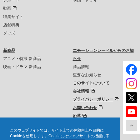
レポート
映画・ドラマ
動画
特集サイト
店舗特典
グッズ
新商品
エモーションレーベルからのお知
アニメ・特撮 新商品
らせ
映画・ドラマ 新商品
商品情報
重要なお知らせ
このサイトについて
会社情報
プライバシーポリシー
お問い合わせ
沿革
このウェブサイトでは、サイト上での体験向上を目的に
Cookieを使用します。Cookieにはウェブサイトの機能に不