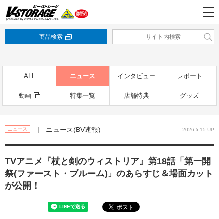
商品検索
ALL
ニュース
インタビュー
レポート
動画
特集一覧
店舗特典
グッズ
| ニュース(BV速報)
ニュース
2026.5.15 UP
TVアニメ『杖と剣のウィストリア』第18話「第一開
祭(ファースト・ブルーム)」のあらすじ＆場面カット
が公開！