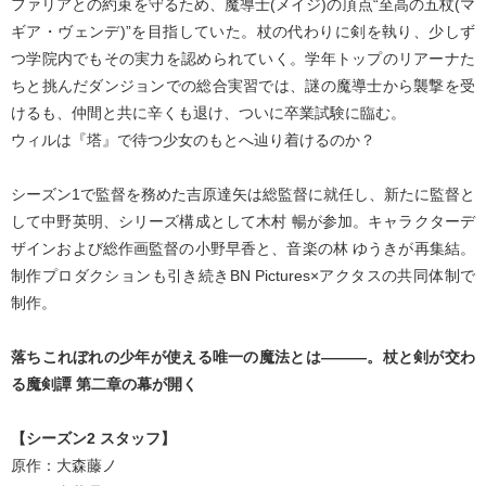
ファリアとの約束を守るため、魔導士(メイジ)の頂点“至高の五杖(マ
ギア・ヴェンデ)”を目指していた。杖の代わりに剣を執り、少しず
つ学院内でもその実力を認められていく。学年トップのリアーナた
ちと挑んだダンジョンでの総合実習では、謎の魔導士から襲撃を受
けるも、仲間と共に辛くも退け、ついに卒業試験に臨む。
ウィルは『塔』で待つ少女のもとへ辿り着けるのか？
シーズン1で監督を務めた吉原達矢は総監督に就任し、新たに監督と
して中野英明、シリーズ構成として木村 暢が参加。キャラクターデ
ザインおよび総作画監督の小野早香と、音楽の林 ゆうきが再集結。
制作プロダクションも引き続きBN Pictures×アクタスの共同体制で
制作。
落ちこれぼれの少年が使える唯一の魔法とは―――。杖と剣が交わ
る魔剣譚 第二章の幕が開く
【シーズン2 スタッフ】
原作：大森藤ノ