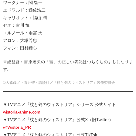
ワークナー：関 智一
エドワルド：遊佐浩二
キャリオット：福山 潤
ゼオ：古川 慎
エルノール：雨宮 天
アロン：大塚芳忠
フィン：田村睦心
※総監督：吉原達矢の「吉」の正しい表記はつちくちのよしになりま
す。
©大森藤ノ・青井聖・講談社／「杖と剣のウィストリア」製作委員会
▼TVアニメ『杖と剣のウィストリア』シリーズ 公式サイト
wistoria-anime.com
▼TVアニメ『杖と剣のウィストリア』公式X（旧Twitter）
@Wistoria_PR
▼TVアニメ『杖と剣のウィストリア』公式TikTok