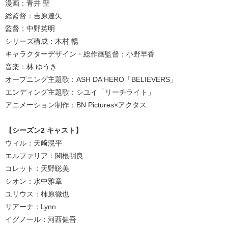
漫画：青井 聖
総監督：吉原達矢
監督：中野英明
シリーズ構成：木村 暢
キャラクターデザイン・総作画監督：小野早香
音楽：林 ゆうき
オープニング主題歌：ASH DA HERO「BELIEVERS」
エンディング主題歌：シユイ「リーチライト」
アニメーション制作：BN Pictures×アクタス
【シーズン2 キャスト】
ウィル：天﨑滉平
エルファリア：関根明良
コレット：天野聡美
シオン：水中雅章
ユリウス：柿原徹也
リアーナ：Lynn
イグノール：河西健吾