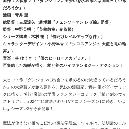
原作：大森藤ノ（『ダンジョンに出会いを求めるのは間違っている
だろうか』）
漫画：青井 聖
総監督：吉原達矢（劇場版『チェンソーマン レゼ編』監督）
監督：中野英明（『英雄教室』副監督）
シリーズ構成：木村 暢（『俺だけレベルアップな件』）
キャラクターデザイン：小野早香（『クロスアンジュ 天使と竜の輪
舞』）
音楽：林 ゆうき（『僕のヒーローアカデミア』）
再集結した精鋭が描く、杖と剣のハイファンタジー・アクション！
大ヒット作『ダンジョンに出会いを求めるのは間違っているだろう
か』の大森藤ノが創る原作を、気鋭の漫画家、青井 聖がダイナミッ
クに描く、“剣と魔法”の学園ファンタジーコミック『杖と剣のウィ
ストリア』。2024年に放送されたTVアニメシーズン1に続き、いよ
いよシーズン2が今春開幕！
魔法が使えない落ちこぼれの魔法学院生・ウィルは、幼馴染のエル