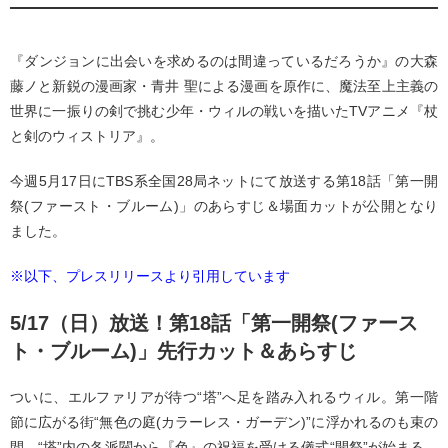
『ダンジョンに出会いを求めるのは間違っているだろうか』の大森
藤ノと新鋭の漫画家・青井 聖による漫画を原作に、魔法至上主義の
世界に一振りの剣で挑む少年・ウィルの戦いを描いたTVアニメ『杖
と剣のウィストリア』。
今週5月17日にTBS系全国28局ネットにて放送する第18話「第一開
祭(ファースト・ブルーム)」のあらすじ＆場面カットが公開となり
ました。
※以下、プレスリリースより引用しています
5/17（日）放送！第18話「第一開祭(ファース
ト・ブルーム)」先行カット＆あらすじ
ついに、エルファリアが待つ“塔”へ足を踏み入れるウィル。第一階
節に広がる街“無色の庭(カラーレス・ガーデン)”に浮かれるのも束の
間、“塔”内の各派閥から『色』の祝福を受ける儀式“開祭”が始まる。