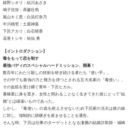
嬉野シオリ：結川あさき
鳴⼦弦弥：⻫藤壮⾺
嵐⼭キミ恵：⽩浜灯奈乃
中川桃壱：⼟屋神葉
下呂アカリ：⽩⽯晴⾹
花巻トシキ：祐仙 勇
【イントロダクション】
毒をもって恋を制す
最強バディのスペシャルハードミッション、開幕！
数百年にわたり殺しの技術を研ぎ続ける者たち『使い手』。
その中でも最強の力と権力を持つとされる五大名家の『毒使い』。
その血筋を受け継ぐ青年・下呂ヒカル。
裏稼業に身を置き、女性と関わることなく生きてきた彼にとって“結
婚”とは縁遠いものであった。
しかし、『毒使い』の血を絶えさせないため下呂家の当主は彼の妹
に対し、強制的に跡継ぎを産ませることを通告。
そんな時、下呂は仕事のターゲットとなる凄腕の結婚詐欺師・城崎