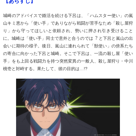
【あらすじ】
城崎のアドバイスで婚活を続ける下呂は、「ハムスター使い」の嵐
⼭キミ恵から「使い⼿」でありながら戦闘が苦⼿なため「殺し屋狩
り」から守ってほしいと依頼され、勢いに押され引き受けること
に。城崎は「使い⼿」同⼠で意外と合うのでは︖ と下呂と嵐⼭の出
会いに期待の様⼦。後⽇、嵐⼭に連れられて「獣使い」の傍系たち
の寄合に向かった下呂と城崎。そこで下呂は、⼀流の殺し屋「使い
⼿」をも上回る戦闘⼒を持つ突然変異の⼀般⼈、殺し屋狩り・中川
桃壱と対峙する。果たして、彼の⽬的は…!?