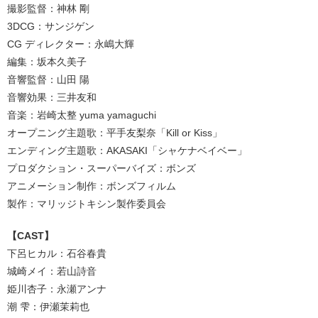
撮影監督：神林 剛
3DCG：サンジゲン
CG ディレクター：永嶋⼤輝
編集：坂本久美⼦
⾳響監督：⼭⽥ 陽
⾳響効果：三井友和
⾳楽：岩崎太整 yuma yamaguchi
オープニング主題歌：平手友梨奈「Kill or Kiss」
エンディング主題歌：AKASAKI「シャケナベイベー」
プロダクション・スーパーバイズ：ボンズ
アニメーション制作：ボンズフィルム
製作：マリッジトキシン製作委員会
【CAST】
下呂ヒカル：⽯⾕春貴
城崎メイ：若⼭詩⾳
姫川杏⼦：永瀬アンナ
潮 雫：伊瀬茉莉也