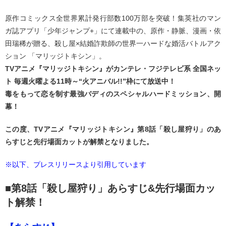
原作コミックス全世界累計発行部数100万部を突破！集英社のマン
ガ誌アプリ「少年ジャンプ+」にて連載中の、原作・静脈、漫画・依
田瑞稀が贈る、殺し屋×結婚詐欺師の世界一ハードな婚活バトルアク
ション 「マリッジトキシン」。
TVアニメ『マリッジトキシン』がカンテレ・フジテレビ系 全国ネッ
ト 毎週火曜よる11時～“火アニバル!!”枠にて放送中！
毒をもって恋を制す最強バディのスペシャルハードミッション、開
幕！
この度、TVアニメ『マリッジトキシン』第8話「殺し屋狩り」のあ
らすじと先行場面カットが解禁となりました。
※以下、プレスリリースより引用しています
■第8話「殺し屋狩り」あらすじ&先行場面カッ
ト解禁！