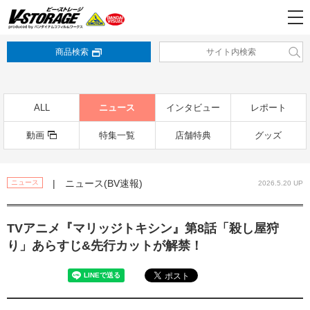
商品検索
ALL
ニュース
インタビュー
レポート
動画
特集一覧
店舗特典
グッズ
| ニュース(BV速報)
ニュース
2026.5.20 UP
TVアニメ『マリッジトキシン』第8話「殺し屋狩
り」あらすじ&先行カットが解禁！