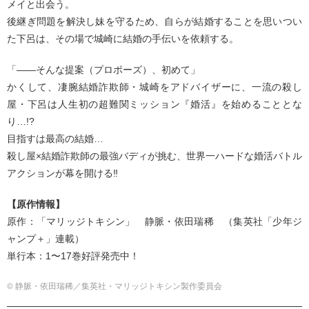
メイと出会う。
後継ぎ問題を解決し妹を守るため、自らが結婚することを思いつい
た下呂は、その場で城崎に結婚の手伝いを依頼する。
「――そんな提案（プロポーズ）、初めて」
かくして、凄腕結婚詐欺師・城崎をアドバイザーに、一流の殺し
屋・下呂は人生初の超難関ミッション『婚活』を始めることとな
り…!?
目指すは最高の結婚…
殺し屋×結婚詐欺師の最強バディが挑む、世界一ハードな婚活バトル
アクションが幕を開ける‼︎
【原作情報】
原作：「マリッジトキシン」 静脈・依田瑞稀 （集英社「少年ジ
ャンプ＋」連載）
単行本：1〜17巻好評発売中！
© 静脈・依田瑞稀／集英社・マリッジトキシン製作委員会