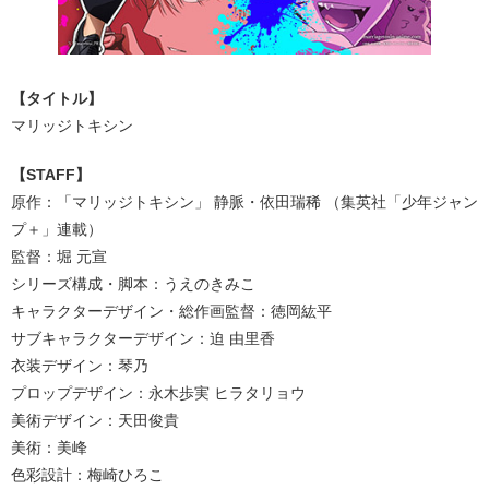
【タイトル】
マリッジトキシン
【STAFF】
原作：「マリッジトキシン」 静脈・依⽥瑞稀 （集英社「少年ジャン
プ＋」連載）
監督：堀 元宣
シリーズ構成・脚本：うえのきみこ
キャラクターデザイン・総作画監督：徳岡紘平
サブキャラクターデザイン：迫 由⾥⾹
⾐装デザイン：琴乃
プロップデザイン：永⽊歩実 ヒラタリョウ
美術デザイン：天⽥俊貴
美術：美峰
⾊彩設計：梅崎ひろこ