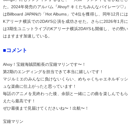
た。2024年発売のアルバム『Ahoy!! キミたちみんなパイレーツ♡』
はBillboard JAPANの「Hot Albums」で4位を獲得し、同年12月には
Kアリーナ横浜での2DAYS公演を成功させた。さらに2026年1月に
は3期生ユニットライブのKアリーナ横浜2DAYSも開催し、その勢い
はますます加速している。
■コメント
Ahoy！宝鐘海賊団船長の宝鐘マリンです〜！
第2期のエンディングを担当できて本当に嬉しいです！
マジルミエのみんなに負けないくらい、めちゃくちゃエネルギッシ
ュな楽曲に仕上がったと思っています！
毎話のアニメを見終わった後、余韻と一緒にこの曲を楽しんでもら
えたら最高です！
ぜひ最後まで見届けてくださいね〜！出航〜！
宝鐘マリン