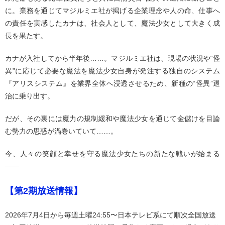
に。業務を通じてマジルミエ社が掲げる企業理念や人の命、仕事へ
の責任を実感したカナは、社会人として、魔法少女として大きく成
長を果たす。
カナが入社してから半年後……。マジルミエ社は、現場の状況や“怪
異”に応じて必要な魔法を魔法少女自身が発注する独自のシステム
『アリスシステム』を業界全体へ浸透させるため、新種の“怪異”退
治に乗り出す。
だが、その裏には魔力の規制緩和や魔法少女を通じて金儲けを目論
む勢力の思惑が渦巻いていて……。
今、人々の笑顔と幸せを守る魔法少女たちの新たな戦いが始まる
――
【第2期放送情報】
2026年7月4日から毎週土曜24:55〜日本テレビ系にて順次全国放送