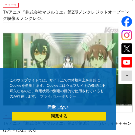
ニュース
TVアニメ『株式会社マジルミエ』第2期ノンクレジットオープニン
グ映像＆ノンクレジ...
このウェブサイトでは、サイト上での体験向上を目的に
Cookieを使用します。Cookieにはウェブサイトの機能に不
可欠なものと、利用状況の測定の目的で使用されているも
のが存在します。
プライバシーポリシー
同意しない
同意する
ニュース
TVアニメ『株式会社マジルミエ』第2期第3話「こういうイチャモン
は久々だな」あら...