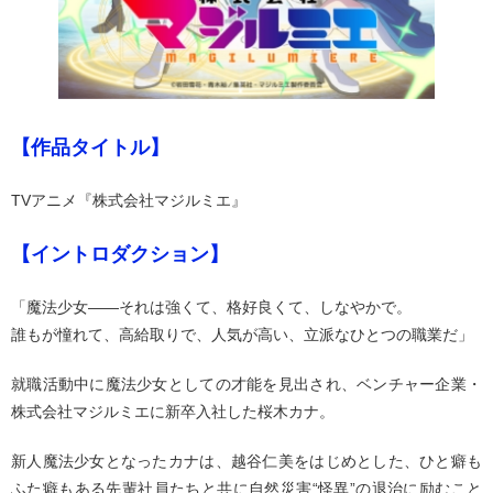
【作品タイトル】
TVアニメ『株式会社マジルミエ』
【イントロダクション】
「魔法少女――それは強くて、格好良くて、しなやかで。
誰もが憧れて、高給取りで、人気が高い、立派なひとつの職業だ」
就職活動中に魔法少女としての才能を見出され、ベンチャー企業・
株式会社マジルミエに新卒入社した桜木カナ。
新人魔法少女となったカナは、越谷仁美をはじめとした、ひと癖も
ふた癖もある先輩社員たちと共に自然災害“怪異”の退治に励むこと