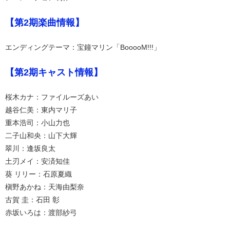
【第2期楽曲情報】
エンディングテーマ：宝鐘マリン「BooooM!!!」
【第2期キャスト情報】
桜木カナ：ファイルーズあい
越谷仁美：東内マリ子
重本浩司：小山力也
二子山和央：山下大輝
翠川：逢坂良太
土刃メイ：安済知佳
葵 リリー：石原夏織
槇野あかね：天海由梨奈
古賀 圭：石田 彰
赤坂いろは：渡部紗弓