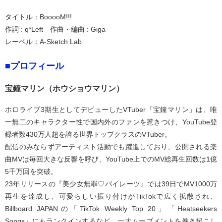
タイトル：BooooM!!!
作詞 : q*Left 作曲・編曲 : Giga
レーベル：A-Sketch Lab
■プロフィール
宝鐘マリン（ホウショウマリン）
ホロライブ3期生としてデビューしたVTuber「宝鐘マリン」は、唯
一無二のキャラクター性で国内外のファンを惹きつけ、YouTube登
録者数430万人超を誇る世界トップクラスのVTuber。
配信のみならずアーティスト活動でも躍進しており、公開される楽
曲MVは毎回大きな反響を呼び、YouTube上でのMV総再生回数は1億
5千万回を突破。
23年リリースの『美少女無罪♡パイレーツ』では39日でMV1000万
再生を達成し、可愛らしい振り付けがTikTokで広く拡散され、
Billboard JAPANの「TikTok Weekly Top 20」「Heatseekers
Songs」にもランクインするなど、一大ムーブメントを巻き起こし