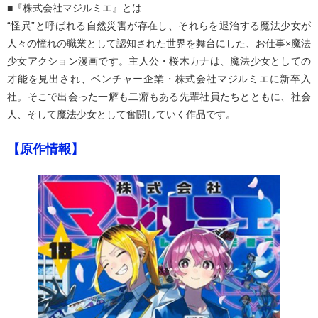
■『株式会社マジルミエ』とは
“怪異”と呼ばれる自然災害が存在し、それらを退治する魔法少女が
人々の憧れの職業として認知された世界を舞台にした、お仕事×魔法
少女アクション漫画です。主人公・桜木カナは、魔法少女としての
才能を見出され、ベンチャー企業・株式会社マジルミエに新卒入
社。そこで出会った一癖も二癖もある先輩社員たちとともに、社会
人、そして魔法少女として奮闘していく作品です。
【原作情報】