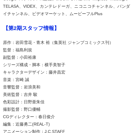
TELASA、VIDEX、カンテレドーガ、ニコニコチャンネル、バンダ
イチャンネル、ビデオマーケット、ムービーフルPlus
【第2期スタッフ情報】
原作：岩田雪花・青木 裕（集英社 ジャンプコミックス刊）
監督：福島利規
副監督：小田裕康
シリーズ構成・脚本：横手美智子
キャラクターデザイン：藤井昌宏
音楽：宮崎 誠
音響監督：岩浪美和
美術監督：吉井 駿
色彩設計：日野亜朱佳
撮影監督：野口優輔
CGディレクター：春日俊介
編集：近藤勇二(REAL-T)
アニメーション制作：J.C.STAFF