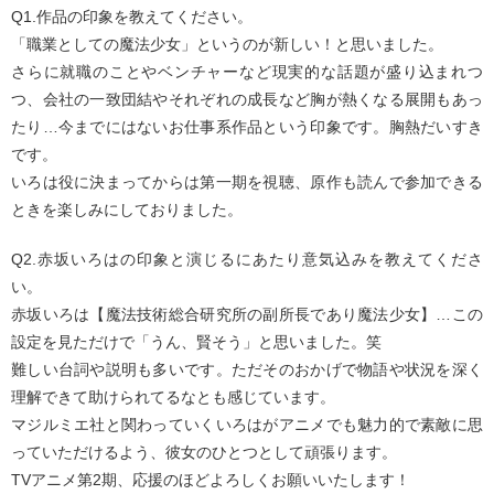
Q1.作品の印象を教えてください。
「職業としての魔法少女」というのが新しい！と思いました。
さらに就職のことやベンチャーなど現実的な話題が盛り込まれつ
つ、会社の一致団結やそれぞれの成長など胸が熱くなる展開もあっ
たり…今までにはないお仕事系作品という印象です。胸熱だいすき
です。
いろは役に決まってからは第一期を視聴、原作も読んで参加できる
ときを楽しみにしておりました。
Q2.赤坂いろはの印象と演じるにあたり意気込みを教えてくださ
い。
赤坂いろは【魔法技術総合研究所の副所長であり魔法少女】…この
設定を見ただけで「うん、賢そう」と思いました。笑
難しい台詞や説明も多いです。ただそのおかげで物語や状況を深く
理解できて助けられてるなとも感じています。
マジルミエ社と関わっていくいろはがアニメでも魅力的で素敵に思
っていただけるよう、彼女のひとつとして頑張ります。
TVアニメ第2期、応援のほどよろしくお願いいたします！