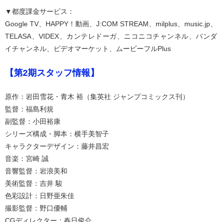
▼都度課金サービス：
Google TV、HAPPY！動画、J:COM STREAM、milplus、music.jp、
TELASA、VIDEX、カンテレドーガ、ニコニコチャンネル、バンダ
イチャンネル、ビデオマーケット、ムービーフルPlus
【第2期スタッフ情報】
原作：岩田雪花・青木 裕（集英社 ジャンプコミックス刊）
監督：福島利規
副監督：小田裕康
シリーズ構成・脚本：横手美智子
キャラクターデザイン：藤井昌宏
音楽：宮崎 誠
音響監督：岩浪美和
美術監督：吉井 駿
色彩設計：日野亜朱佳
撮影監督：野口優輔
CGディレクター：春日俊介