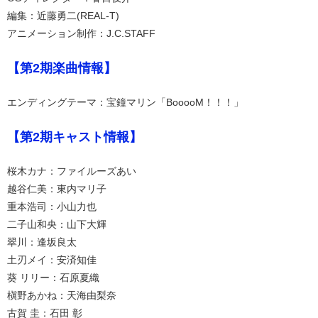
編集：近藤勇二(REAL-T)
アニメーション制作：J.C.STAFF
【第2期楽曲情報】
エンディングテーマ：宝鐘マリン「BooooM！！！」
【第2期キャスト情報】
桜木カナ：ファイルーズあい
越谷仁美：東内マリ子
重本浩司：小山力也
二子山和央：山下大輝
翠川：逢坂良太
土刃メイ：安済知佳
葵 リリー：石原夏織
槇野あかね：天海由梨奈
古賀 圭：石田 彰