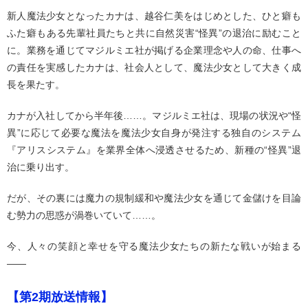
新人魔法少女となったカナは、越谷仁美をはじめとした、ひと癖も
ふた癖もある先輩社員たちと共に自然災害“怪異”の退治に励むこと
に。業務を通じてマジルミエ社が掲げる企業理念や人の命、仕事へ
の責任を実感したカナは、社会人として、魔法少女として大きく成
長を果たす。
カナが入社してから半年後……。マジルミエ社は、現場の状況や“怪
異”に応じて必要な魔法を魔法少女自身が発注する独自のシステム
『アリスシステム』を業界全体へ浸透させるため、新種の“怪異”退
治に乗り出す。
だが、その裏には魔力の規制緩和や魔法少女を通じて金儲けを目論
む勢力の思惑が渦巻いていて……。
今、人々の笑顔と幸せを守る魔法少女たちの新たな戦いが始まる
――
【第2期放送情報】