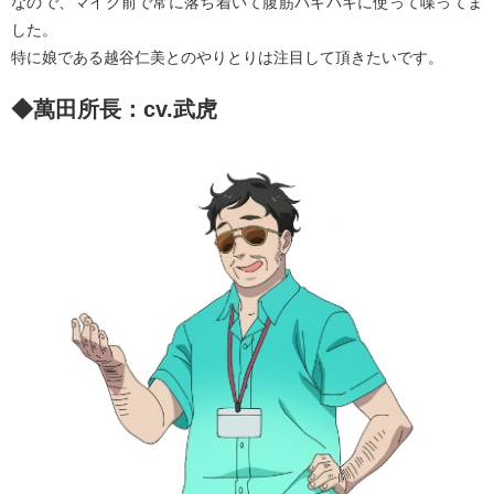
なので、マイク前で常に落ち着いて腹筋バキバキに使って喋ってま
した。
特に娘である越谷仁美とのやりとりは注目して頂きたいです。
◆萬田所長：cv.武虎