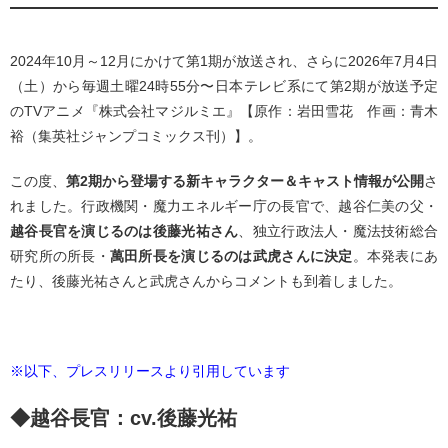
2024年10月～12月にかけて第1期が放送され、さらに2026年7月4日
（土）から毎週土曜24時55分〜日本テレビ系にて第2期が放送予定
のTVアニメ『株式会社マジルミエ』【原作：岩田雪花 作画：青木
裕（集英社ジャンプコミックス刊）】。
この度、
第2期から登場する新キャラクター＆キャスト情報が公開
さ
れました。行政機関・魔力エネルギー庁の長官で、越谷仁美の父・
越谷長官を演じるのは後藤光祐さん
、独立行政法人・魔法技術総合
研究所の所長・
萬田所長を演じるのは武虎さんに決定
。本発表にあ
たり、後藤光祐さんと武虎さんからコメントも到着しました。
※以下、プレスリリースより引用しています
◆越谷長官：cv.後藤光祐