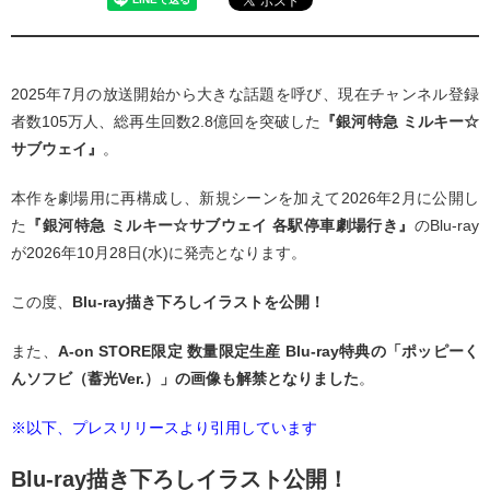
2025年7月の放送開始から大きな話題を呼び、現在チャンネル登録
者数105万人、総再生回数2.8億回を突破した
『銀河特急 ミルキー☆
サブウェイ』
。
本作を劇場用に再構成し、新規シーンを加えて2026年2月に公開し
た
『銀河特急 ミルキー☆サブウェイ 各駅停車劇場行き』
のBlu-ray
が2026年10月28日(水)に発売となります。
この度、
Blu-ray描き下ろしイラストを公開！
また、
A-on STORE限定 数量限定生産 Blu-ray特典の「ポッピーく
んソフビ（蓄光Ver.）」の画像も解禁となりました
。
※以下、プレスリリースより引用しています
Blu-ray描き下ろしイラスト公開！