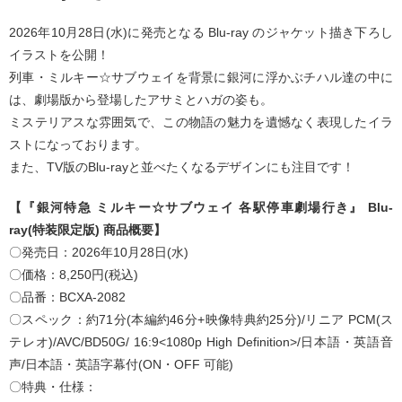
2026年10月28日(水)に発売となる Blu-ray のジャケット描き下ろし
イラストを公開！
列車・ミルキー☆サブウェイを背景に銀河に浮かぶチハル達の中に
は、劇場版から登場したアサミとハガの姿も。
ミステリアスな雰囲気で、この物語の魅力を遺憾なく表現したイラ
ストになっております。
また、TV版のBlu-rayと並べたくなるデザインにも注目です！
【『銀河特急 ミルキー☆サブウェイ 各駅停車劇場行き』 Blu-
ray(特装限定版) 商品概要】
〇発売日：2026年10月28日(水)
〇価格：8,250円(税込)
〇品番：BCXA-2082
〇スペック：約71分(本編約46分+映像特典約25分)/リニア PCM(ス
テレオ)/AVC/BD50G/ 16:9<1080p High Definition>/日本語・英語音
声/日本語・英語字幕付(ON・OFF 可能)
〇特典・仕様：