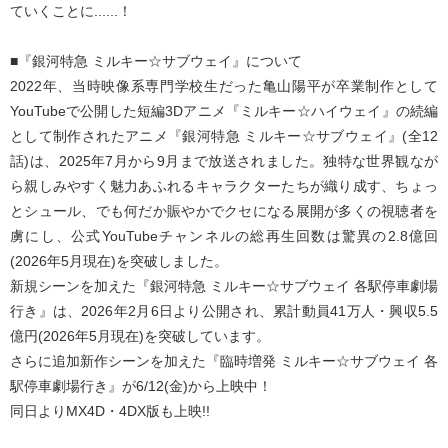
ていくことに......！
■『銀河特急 ミルキー☆サブウェイ』について
2022年、当時映像系専門学校生だった亀山陽平が卒業制作として
YouTubeで公開した短編3Dアニメ『ミルキー☆ハイウェイ』の続編
として制作されたアニメ『銀河特急 ミルキー☆サブウェイ』(全12
話)は、2025年7月から9月まで放送されました。独特な世界観なが
ら親しみやすく魅力あふれるキャラクターたちが織り成す、ちょっ
とシュール、でも何だか賑やかでクセになる展開が多くの視聴者を
虜にし、公式YouTubeチャンネルの総再生回数は驚異の2.8億回
(2026年5月現在)を突破しました。
新規シーンを加えた『銀河特急 ミルキー☆サブウェイ 各駅停車劇場
行き』は、2026年2月6日より公開され、累計動員41万人・興収5.5
億円(2026年5月現在)を突破しています。
さらに追加新作シーンを加えた『臨時増発 ミルキー☆サブウェイ 各
駅停車劇場行き』が6/12(金)から上映中！
同日よりMX4D・4DX版も上映!!