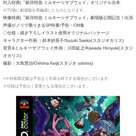
封入特典|『銀河特急 ミルキー☆サブウェイ』オリジナル台本
※TV版に劇場版を再編成したものとなります。
映像特典|『銀河特急 ミルキー☆サブウェイ』劇場版公開記念！出演
声優がノリで乗りきるSP特番/予告・CM集
〇仕様：描き下ろしイラスト使用オリジナルパッケージ
キャラクター作画:：鈴木紗英子/Suzuki Saeko(スタジオカリス)
背景&ミルキーサブウェイ作画：川田紘之/Kawada Hiroyuki(スタジ
オカリス)
撮影：大島慧治/Oshima Keiji(スタジオ oshima)
<※特装限定版は予告なく生産を終了する場合がございます。
※仕様は予告なく変更となる場合がございます。