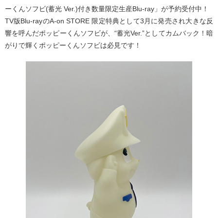
ーくんソフビ(蓄光 Ver.)付き数量限定生産Blu-ray」が予約受付中！
TV版Blu-rayのA-on STORE 限定特典として3月に発売され大きな反
響を呼んだポッピーくんソフビが、“蓄光Ver.”としてカムバック！暗
がりで輝くポッピーくんソフビは必見です！