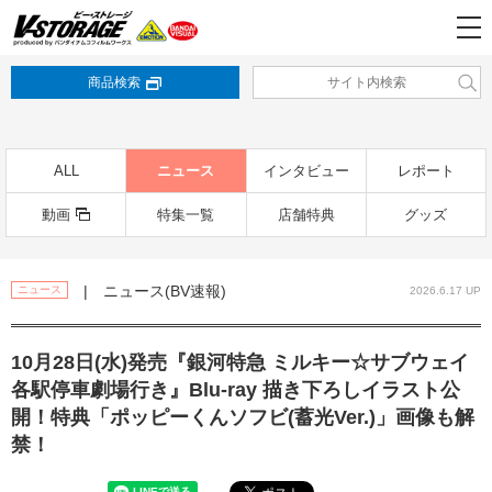
商品検索
ALL
ニュース
インタビュー
レポート
動画
特集一覧
店舗特典
グッズ
| ニュース(BV速報)
ニュース
2026.6.17 UP
10月28日(水)発売『銀河特急 ミルキー☆サブウェイ
各駅停車劇場行き』Blu-ray 描き下ろしイラスト公
開！特典「ポッピーくんソフビ(蓄光Ver.)」画像も解
禁！