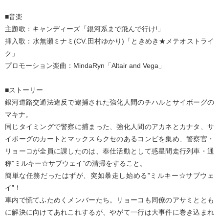
■音楽
主題歌：キャンディーズ「銀河系まで飛んで行け!」
挿入歌：水無瀬ミナミ(CV.田村ゆかり)「ときめき★メテオストライ
ク」
プロモーション楽曲：MindaRyn「Altair and Vega」
■ストーリー
銀河道路交通法違反で逮捕された強化人間のチハルとサイボーグの
マキナ。
同じタイミングで警察に捕まった、強化人間のアカネとカナタ、サ
イボーグのカートとマックスらクセのあるコンビを集め、警察官・
リョーコが全員に課したのは、奉仕活動として惑星間走行列車・通
称”ミルキー☆サブウェイ”の清掃をすること。
簡単な任務だったはずが、突如暴走し始める”ミルキー☆サブウェ
イ”！
車内で慌てふためくメンバーたち。リョーコも同僚のアサミととも
に解決に向けてあれこれするが、やがて一行は大事件に巻き込まれ