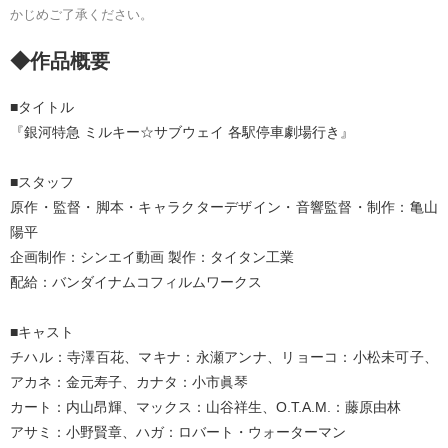
かじめご了承ください。
◆作品概要
■タイトル
『銀河特急 ミルキー☆サブウェイ 各駅停車劇場行き』
■スタッフ
原作・監督・脚本・キャラクターデザイン・音響監督・制作：亀山
陽平
企画制作：シンエイ動画 製作：タイタン工業
配給：バンダイナムコフィルムワークス
■キャスト
チハル：寺澤百花、マキナ：永瀬アンナ、リョーコ：小松未可子、
アカネ：金元寿子、カナタ：小市眞琴
カート：内山昂輝、マックス：山谷祥生、O.T.A.M.：藤原由林
アサミ：小野賢章、ハガ：ロバート・ウォーターマン