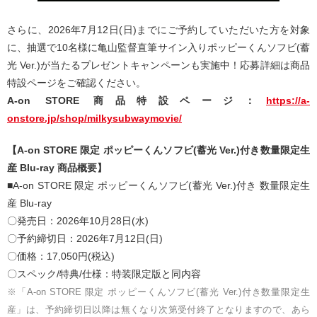
さらに、2026年7月12日(日)までにご予約していただいた方を対象
に、抽選で10名様に亀山監督直筆サイン入りポッピーくんソフビ(蓄
光 Ver.)が当たるプレゼントキャンペーンも実施中！応募詳細は商品
特設ページをご確認ください。
A-on STORE 商品特設ページ：
https://a-
onstore.jp/shop/milkysubwaymovie/
【A-on STORE 限定 ポッピーくんソフビ(蓄光 Ver.)付き数量限定生
産 Blu-ray 商品概要】
■A-on STORE 限定 ポッピーくんソフビ(蓄光 Ver.)付き 数量限定生
産 Blu-ray
〇発売日：2026年10月28日(水)
〇予約締切日：2026年7月12日(日)
〇価格：17,050円(税込)
〇スペック/特典/仕様：特装限定版と同内容
※「A-on STORE 限定 ポッピーくんソフビ(蓄光 Ver.)付き数量限定生
産」は、予約締切日以降は無くなり次第受付終了となりますので、あら