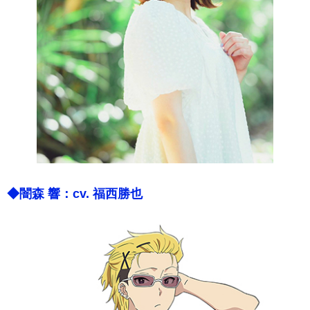
◆闇森 響：cv. 福西勝也