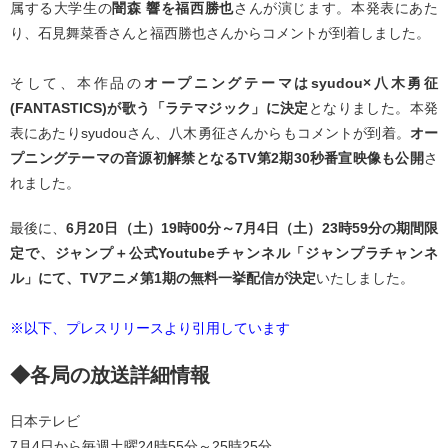
属する大学生の
闇森 響を福西勝也
さんが演じます。本発表にあた
り、石見舞菜香さんと福西勝也さんからコメントが到着しました。
そして、本作品の
オープニングテーマはsyudou×八木勇征
(FANTASTICS)が歌う「ラテマジック」に決定
となりました。本発
表にあたりsyudouさん、八木勇征さんからもコメントが到着。
オー
プニングテーマの音源初解禁となるTV第2期30秒番宣映像も公開
さ
れました。
最後に、
6月20日（土）19時00分～7月4日（土）23時59分の期間限
定で、ジャンプ＋公式Youtubeチャンネル「ジャンプラチャンネ
ル」にて、TVアニメ第1期の無料一挙配信が決定
いたしました。
※以下、プレスリリースより引用しています
◆各局の放送詳細情報
日本テレビ
7月4日から毎週土曜24時55分～25時25分