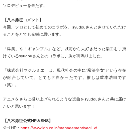
ソロデビューを果たす。
【八木勇征コメント】
今回、ソロとして初めてのコラボを、syudouさんとさせていただけ
ることをとても光栄に思います。
「爆笑」や「ギャンブル」など、以前から大好きだった楽曲を手掛
けているsyudouさんとのコラボに、胸が高鳴りました。
「株式会社マジルミエ」は、現代社会の中に“魔法少女”という存在
が融合していて、とても面白かったです。推しは重本浩司です
（笑）。
アニメをさらに盛り上げられるような楽曲をsyudouさんと共に届け
たいと思います！
【八木勇征公式HP＆SNS】
公式HP：
https://www.ldh.co.jp/management/yagi_y/