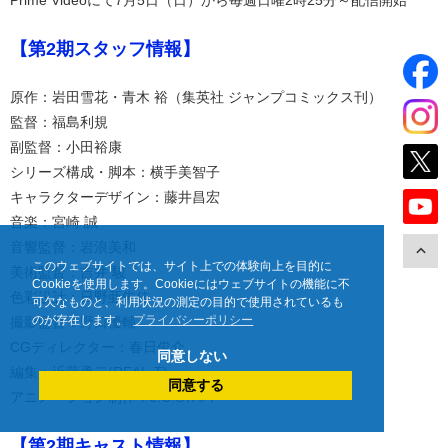
【第2期スタッフ情報】
原作：岩田雪花・青木 裕（集英社 ジャンプコミックス刊）
監督：福島利規
副監督：小田裕康
シリーズ構成・脚本：横手美智子
キャラクターデザイン：藤井昌宏
音楽：宮崎 誠
音響監督：岩浪美和
このウェブサイトでは、サイト上での体験向上を目的に
美術監督：吉井 駿
Cookieを使用します。Cookieにはウェブサイトの機能に不
色彩設計：日野亜朱佳
可欠なものと、利用状況の測定の目的で使用されているも
のが存在します。
プライバシーポリシー
撮影監督：野口優輔
CGディレクター：春日俊介
同意しない
編集：近藤勇二(REAL-T)
同意する
アニメーション制作：J.C.STAFF
【第2期キャスト情報】