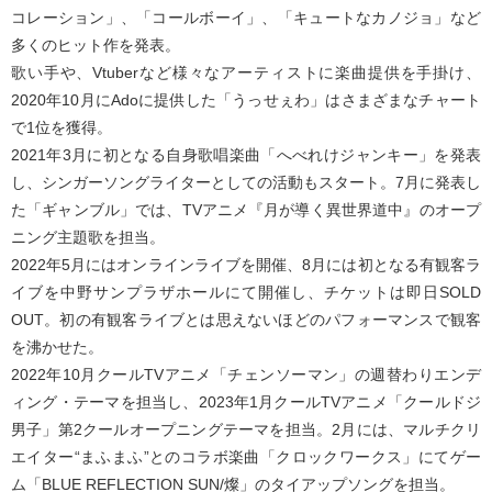
コレーション」、「コールボーイ」、「キュートなカノジョ」など
多くのヒット作を発表。
歌い手や、Vtuberなど様々なアーティストに楽曲提供を手掛け、
2020年10月にAdoに提供した「うっせぇわ」はさまざまなチャート
で1位を獲得。
2021年3月に初となる自身歌唱楽曲「へべれけジャンキー」を発表
し、シンガーソングライターとしての活動もスタート。7月に発表し
た「ギャンブル」では、TVアニメ『月が導く異世界道中』のオープ
ニング主題歌を担当。
2022年5月にはオンラインライブを開催、8月には初となる有観客ラ
イブを中野サンプラザホールにて開催し、チケットは即日SOLD
OUT。初の有観客ライブとは思えないほどのパフォーマンスで観客
を沸かせた。
2022年10月クールTVアニメ「チェンソーマン」の週替わりエンデ
ィング・テーマを担当し、2023年1月クールTVアニメ「クールドジ
男子」第2クールオープニングテーマを担当。2月には、マルチクリ
エイター“まふまふ”とのコラボ楽曲「クロックワークス」にてゲー
ム「BLUE REFLECTION SUN/燦」のタイアップソングを担当。