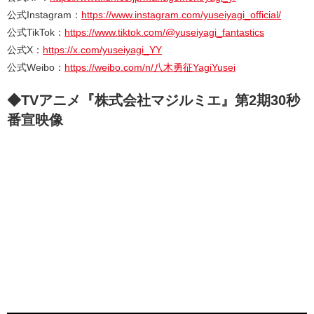
公式Instagram：
https://www.instagram.com/yuseiyagi_official/
公式TikTok：
https://www.tiktok.com/@yuseiyagi_fantastics
公式X：
https://x.com/yuseiyagi_YY
公式Weibo：
https://weibo.com/n/八木勇征YagiYusei
◆TVアニメ『株式会社マジルミエ』第2期30秒
番宣映像