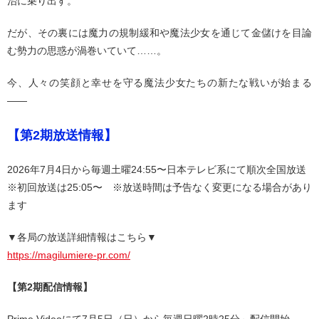
治に乗り出す。
だが、その裏には魔力の規制緩和や魔法少女を通じて金儲けを目論
む勢力の思惑が渦巻いていて……。
今、人々の笑顔と幸せを守る魔法少女たちの新たな戦いが始まる
――
【第2期放送情報】
2026年7月4日から毎週土曜24:55〜日本テレビ系にて順次全国放送
※初回放送は25:05〜 ※放送時間は予告なく変更になる場合があり
ます
▼各局の放送詳細情報はこちら▼
https://magilumiere-pr.com/
【第2期配信情報】
Prime Videoにて7月5日（日）から毎週日曜2時25分～配信開始