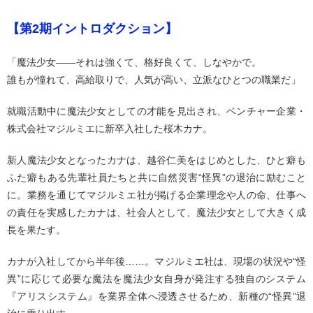
【第2期イントロダクション】
「魔法少女――それは強くて、格好良くて、しなやかで。
誰もが憧れて、高給取りで、人気が高い、立派なひとつの職業だ」
就職活動中に魔法少女としての才能を見出され、ベンチャー企業・
株式会社マジルミエに新卒入社した桜木カナ。
新人魔法少女となったカナは、越谷仁美をはじめとした、ひと癖も
ふた癖もある先輩社員たちと共に自然災害“怪異”の退治に励むこと
に。業務を通じてマジルミエ社が掲げる企業理念や人の命、仕事へ
の責任を実感したカナは、社会人として、魔法少女として大きく成
長を果たす。
カナが入社してから半年後……。マジルミエ社は、現場の状況や“怪
異”に応じて必要な魔法を魔法少女自身が発注する独自のシステム
『アリスシステム』を業界全体へ浸透させるため、新種の“怪異”退