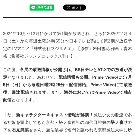
2024年10月～12月にかけて第1期が放送され、さらに2026年7月４
日（土）から毎週土曜24時55分〜日本テレビ系にて第2期が放送予
定のTVアニメ『株式会社マジルミエ』【原作：岩田雪花 作画：青木
裕（集英社ジャンプコミックス刊）】。
この度、
各局の放送情報が公開され、BS
日テレとAT-Xでの放送が
決
定
となりました。あわせて、
配信情報も公開
。
Prime Videoにて7月
5日（日）から毎週日曜2時25分～配信開始。Prime Videoにて放送
後、最速配信
されます。また、
海外においてはPrime Videoで独占
配信
となります。
また、
新キャラクター＆キャスト情報が解禁！
魔法少女の源流であ
る神娘を輩出してきた京都・塔ノ森神社の28代目神娘の
塔ノ森サカ
ヱを石見舞菜香
さん、魔法業界で名門と謳われる京都魔法大学に所