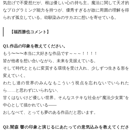
気怠げで不愛想だが、根は優しい心の持ち主。魔法に関して天才的
なプログラミング能力を持つが、優秀すぎるが故に周囲の理解を得
られず孤立している。幼馴染みのサカヱに想いを寄せている。
【福西勝也コメント】
Q1.作品の印象を教えてください。
もう〜〜〜本当に大好きな作品です～～～！！！！
皆が他者を想い合いながら、未来を見据えている。
そして時代とともに変質する環境を受け入れ、少しずつ生きる形を
変えていく。
わたし達の世界のみんなもこういう視点を忘れないでいられた
ら……と思わずにいられない、
甘くはないけど優しい世界。そんなステキな社会が“魔法少女業”を
中心として描かれている――
おしなべて、とっても夢のある作品だと思います。
Q2.闇森 響の印象と演じるにあたっての意気込みを教えてくださ