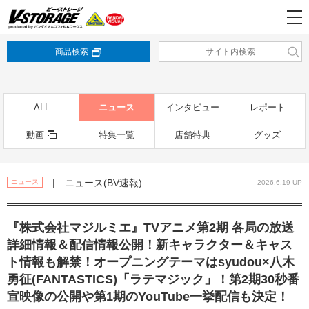
商品検索
ALL
ニュース
インタビュー
レポート
動画
特集一覧
店舗特典
グッズ
| ニュース(BV速報)
ニュース
2026.6.19 UP
『株式会社マジルミエ』TVアニメ第2期 各局の放送
詳細情報＆配信情報公開！新キャラクター＆キャス
ト情報も解禁！オープニングテーマはsyudou×八木
勇征(FANTASTICS)「ラテマジック」！第2期30秒番
宣映像の公開や第1期のYouTube一挙配信も決定！