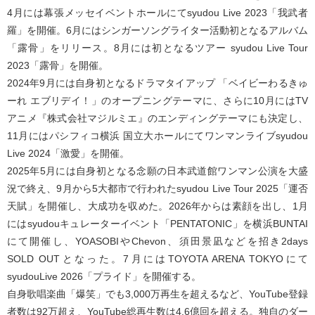
4月には幕張メッセイベントホールにてsyudou Live 2023「我武者
羅」を開催。6月にはシンガーソングライター活動初となるアルバム
「露骨」をリリース。8月には初となるツアー syudou Live Tour
2023「露骨」を開催。
2024年9月には自身初となるドラマタイアップ 「ベイビーわるきゅ
ーれ エブリデイ！」のオープニングテーマに、さらに10月にはTV
アニメ『株式会社マジルミエ』のエンディングテーマにも決定し、
11月にはパシフィコ横浜 国立大ホールにてワンマンライブsyudou
Live 2024「激愛」を開催。
2025年5月には自身初となる念願の日本武道館ワンマン公演を大盛
況で終え、9月から5大都市で行われたsyudou Live Tour 2025「運否
天賦」を開催し、大成功を収めた。2026年からは素顔を出し、1月
にはsyudouキュレーターイベント「PENTATONIC」を横浜BUNTAI
にて開催し、YOASOBIやChevon、須田景凪などを招き2days
SOLD OUTとなった。7月にはTOYOTA ARENA TOKYOにて
syudouLive 2026「プライド」を開催する。
自身歌唱楽曲「爆笑」でも3,000万再生を超えるなど、YouTube登録
者数は92万超え、YouTube総再生数は4.6億回を超える。独自のダー