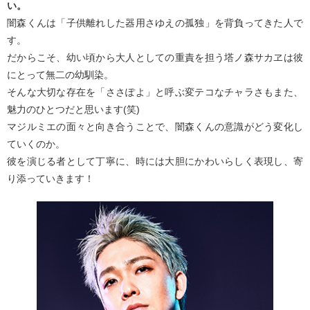
い。
闇森くんは「子供離れした器用さゆえの孤独」を背負ってきた人で
す。
だからこそ、幼い頃から大人としての重責を担う塔ノ森サカヱは彼
にとって無二の幼馴染。
そんな大切な存在を「ささぽよ」と呼ぶ変テコなチャラさもまた、
魅力のひとつだと思います(笑)
マジルミエの面々と向き合うことで、闇森くんの意識がどう変化し
ていくのか。
彼を演じる者として丁寧に、時には大胆にかわいらしく表現し、寄
り添っていきます！