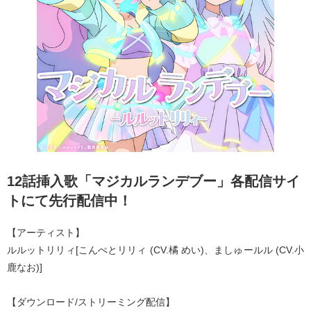
12話挿入歌「マジカルランデブー」各配信サイ
トにて先行配信中！
【アーティスト】
ルルットリリィ[こんぺとリリィ (CV.橘 めい)、ましゅールル (CV.小
鹿なお)]
【ダウンロード/ストリーミング配信】