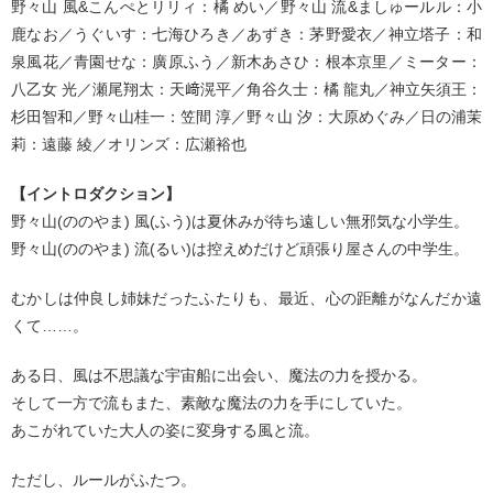
野々山 風&こんぺとリリィ：橘 めい／野々山 流&ましゅールル：小
鹿なお／うぐいす：七海ひろき／あずき：茅野愛衣／神立塔子：和
泉風花／青園せな：廣原ふう／新木あさひ：根本京里／ミーター：
八乙女 光／瀬尾翔太：天﨑滉平／角谷久士：橘 龍丸／神立矢須王：
杉田智和／野々山桂一：笠間 淳／野々山 汐：大原めぐみ／日の浦茉
莉：遠藤 綾／オリンズ：広瀬裕也
【イントロダクション】
野々山(ののやま) 風(ふう)は夏休みが待ち遠しい無邪気な小学生。
野々山(ののやま) 流(るい)は控えめだけど頑張り屋さんの中学生。
むかしは仲良し姉妹だったふたりも、最近、心の距離がなんだか遠
くて……。
ある日、風は不思議な宇宙船に出会い、魔法の力を授かる。
そして一方で流もまた、素敵な魔法の力を手にしていた。
あこがれていた大人の姿に変身する風と流。
ただし、ルールがふたつ。