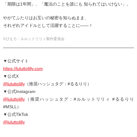
「期限は1年間」、「魔法のことを誰にも 知られてはいけない」。
やがてふたりはお互いの秘密を知らぬまま、
それぞれアイドルとして活躍することに――！
©ぴえろ・ルルットリリィ製作委員会
▼公式サイト
https://luluttolilly.com
▼公式X
@luluttolilly
（推奨ハッシュタグ：#るるりり）
▼公式Instagram
@luluttolilly
（推奨ハッシュタグ：#ルルットリリィ #るるりり
#MSLL）
▼公式TikTok
@luluttolilly