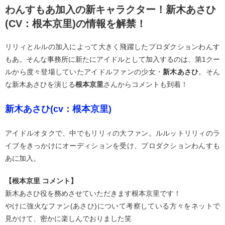
わんすもあ加入の新キャラクター！新木あさひ
(CV：根本京里)の情報を解禁！
リリィとルルの加入によって大きく飛躍したプロダクションわんす
もあ。そんな事務所に新たにアイドルとして加入するのは、第1クー
ルから度々登場していたアイドルファンの少女・
新木あさひ
。そん
な新木あさひを演じる
根本京里
さんからコメントも到着！
新木あさひ(cv：根本京里)
アイドルオタクで、中でもリリィの大ファン。ルルットリリィのラ
イブをきっかけにオーディションを受け、プロダクションわんすも
あに加入。
【根本京里 コメント】
新木あさひ役を務めさせていただきます根本京里です！
やけに強火なファン(あさひ)について考察している方々をネットで
見かけて、密かに楽しんでおりました笑