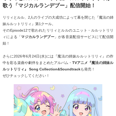
歌う「マジカルランデブー」配信開始！
リリィとルル、2人のライブの大成功によって幕を閉じた『魔法の姉
妹ルルットリリィ』第1クール。
そのEpisode12で歌われたリリィとルルのユニット・ルルットリリ
ィによる「
マジカルランデブー
」が各音楽配信サービスにて配信開
始！
さらに2026年6月24日(水)には『魔法の姉妹ルルットリリィ』の作
中を彩る楽曲や劇伴をまとめたアルバム・
TVアニメ『魔法の姉妹ル
ルットリリィ』 Song Collection&Soundtrack
も発売！
ぜひチェックしてください！