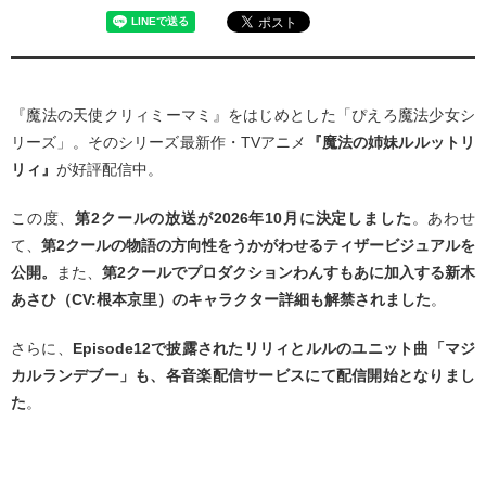
『魔法の天使クリィミーマミ』をはじめとした「ぴえろ魔法少女シ
リーズ」。そのシリーズ最新作・TVアニメ
『魔法の姉妹ルルットリ
リィ』
が好評配信中。
この度、
第2クールの放送が2026年10月に決定しました
。あわせ
て、
第2クールの物語の方向性をうかがわせるティザービジュアルを
公開。
また、
第2クールでプロダクションわんすもあに加入する新木
あさひ（CV:根本京里）のキャラクター詳細も解禁されました
。
さらに、
Episode12で披露されたリリィとルルのユニット曲「マジ
カルランデブー」も、各音楽配信サービスにて配信開始となりまし
た
。