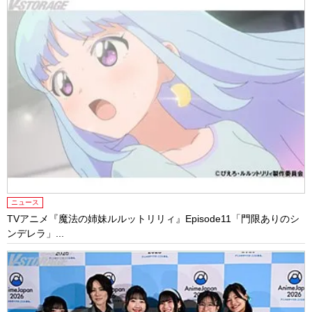
ニュース
TVアニメ『魔法の姉妹ルルットリリィ』Episode11「門限ありのシ
ンデレラ」...