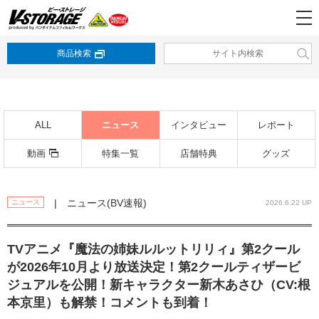
商品検索
ALL
ニュース
インタビュー
レポート
動画
特集一覧
店舗特典
グッズ
| ニュース(BV速報)
ニュース
2026.6.22 UP
TVアニメ『魔法の姉妹ルルットリリィ』第2クール
が2026年10月より放送決定！第2クールティザービ
ジュアルを公開！新キャラクター新木あさひ（CV:根
本京里）も解禁！コメントも到着！