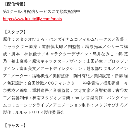
【配信情報】
第1クール:各配信サービスにて順次配信中
https://www.luluttolilly.com/onair/
【スタッフ】
原作：スタジオぴえろ・バンダイナムコフィルムワークス／監督・
キャラクター原案：道解慎太郎／副監督：増原光幸／シリーズ構
成・脚本：柿原優子／キャラクターデザイン：鳥井なみこ・錦 寛
乃・袖山麻美／魔法キャラクターデザイン：山田起生／プロップデ
ザイン：富田美文／アートディレクション：越阪部ワタル／メイン
アニメーター：福地和浩／美術監督：前田有紀／美術設定：伊藤 瞳
／色彩設計：合田沙織／CGディレクター：神谷貴浩／撮影監督：今
泉秀樹／編集：重村建吾／音響監督：大寺文彦／音響効果：古谷友
二／音響制作：神南スタジオ／音楽：ha-j／音楽制作：バンダイナ
ムコミュージックライブ／アニメーション制作：スタジオぴえろ／
製作：ルルットリリィ製作委員会
【キャスト】