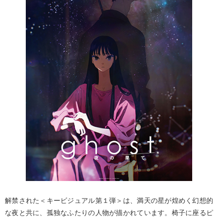
解禁された＜キービジュアル第１弾＞は、満天の星が煌めく幻想的
な夜と共に、孤独なふたりの人物が描かれています。椅子に座るピ