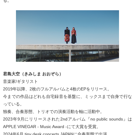
る。
君島大空（きみしま おおぞら）
音楽家/ギタリスト
2019年以降、2枚のフルアルバムと4枚のEPをリリース。
今までの作品はどれも自宅録音を基盤に、ミックスまで自身で行な
っている。
独奏、合奏形態、トリオでの演奏活動を軸に活動中。
2023年9月にリリースされた2ndアルバム『no public sounds』は
APPLE VINEGAR - Music Award -にて大賞を受賞。
2024年6月 tiny desk concerts JAPANに合奏形態で出演。