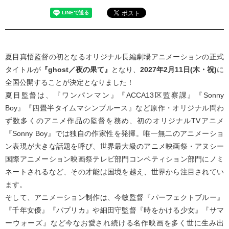
夏目真悟監督の初となるオリジナル長編劇場アニメーションの正式
タイトルが
『ghost／夜の果て』
となり、
2027年2月11日(木・祝)
に
全国公開することが決定となりました！
夏目監督は、『ワンパンマン』『ACCA13区監察課』『Sonny
Boy』『四畳半タイムマシンブルース』など原作・オリジナル問わ
ず数多くのアニメ作品の監督を務め、初のオリジナルTVアニメ
『Sonny Boy』では独自の作家性を発揮。唯一無二のアニメーショ
ン表現が大きな話題を呼び、世界最大級のアニメ映画祭・アヌシー
国際アニメーション映画祭テレビ部門コンペティション部門にノミ
ネートされるなど、その才能は国境を越え、世界から注目されてい
ます。
そして、アニメーション制作は、今敏監督『パーフェクトブルー』
『千年女優』『パプリカ』や細田守監督『時をかける少女』『サマ
ーウォーズ』など今なお愛され続ける名作映画を多く世に生み出