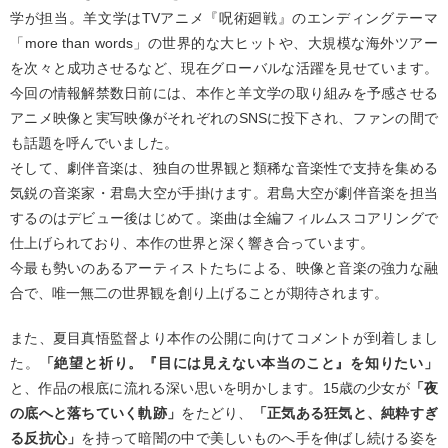
学が担当。羊文学はTVアニメ『呪術廻戦』のエンディングテーマ
「more than words」の世界的な大ヒットや、大規模な海外ツアー
を次々と成功させるなど、現在グローバルな活躍を見せています。
今回の情報解禁数日前には、本作と羊文学の取り組みを予感させる
アニメ映像と実写映像がそれぞれのSNSに投下され、ファンの間で
も話題を呼んでいました。
そして、劇伴音楽は、独自の世界観と類稀な音楽性で支持を集める
気鋭の音楽家・君島大空が手掛けます。君島大空が劇伴音楽を担当
するのはデビュー後はじめて。楽曲は全編フィルムスコアリングで
仕上げられており、本作の世界と深く響き合っています。
今最も勢いのあるアーティストたちによる、映像と音楽の強力な融
合で、唯一無二の世界観を創り上げることが期待されます。
また、夏目真悟監督より本作の公開に向けてコメントが到着しまし
た。
「絶望と祈り。『目には見えない本当のこと』を知りたい」
と、作品の根底に流れる深い思いを明かします。15歳の少女が
「夜
の底へと落ちていく軌跡」
をたどり、
「正気ある狂気と、純粋すぎ
る反抗心」
を持って暗闇の中で美しいものへ手を伸ばし続ける姿を