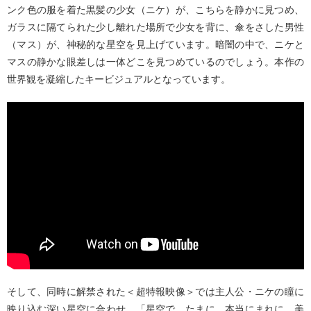
ンク色の服を着た黒髪の少女（ニケ）が、こちらを静かに見つめ、
ガラスに隔てられた少し離れた場所で少女を背に、傘をさした男性
（マス）が、神秘的な星空を見上げています。暗闇の中で、ニケと
マスの静かな眼差しは一体どこを見つめているのでしょう。本作の
世界観を凝縮したキービジュアルとなっています。
そして、同時に解禁された＜超特報映像＞では主人公・ニケの瞳に
映り込む深い星空に合わせ、「星空で、たまに、本当にまれに、美