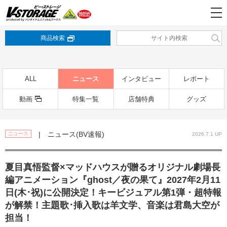
商品検索
ALL
ニュース
インタビュー
レポート
動画
特集一覧
店舗特典
グッズ
| ニュース(BV速報)
ニュース
2026.7.1 UP
夏目真悟監督×マッドハウスが贈るオリジナル劇場長
編アニメーション『ghost／夜の果て』2027年2月11
日(木･祝)に公開決定！キービジュアル第1弾・超特報
が解禁！主題歌･挿入歌は羊文学、音楽は君島大空が
担当！