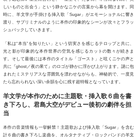
しいものと出会う」という静かなニケの言葉から幕を開けます。同
時に、羊文学が手掛ける挿入歌「Sugar」がエモーショナルに響き
渡り、サブリミナルのように本作の印象的なシーンが次々とフラッ
シュバックしていきます。
「私は“本当”を知りたい」という切実さを感じるテロップと共に、
光と影が印象的な本作世界の空気を感じるカットの数々が続きま
す。そして最後には本作のタイトル「ゴースト」と呟くニケの声と
共に『ghost／夜の果て』のロゴが静かに浮かび上がります。謎に包
まれたミステリアスな雰囲気を漂わせながらも、神秘的で、一度見
たら忘れられない深い余韻を心に残す超特報となっています。
羊文学が本作のために主題歌・挿入歌６曲を書
き下ろし、君島大空がデビュー後初の劇伴を担
当
本作の音楽情報も一挙解禁！主題歌および挿入歌「Sugar」を含む
計６曲の書き下ろし楽曲を、オルタナティブ・ロックバンドの羊文