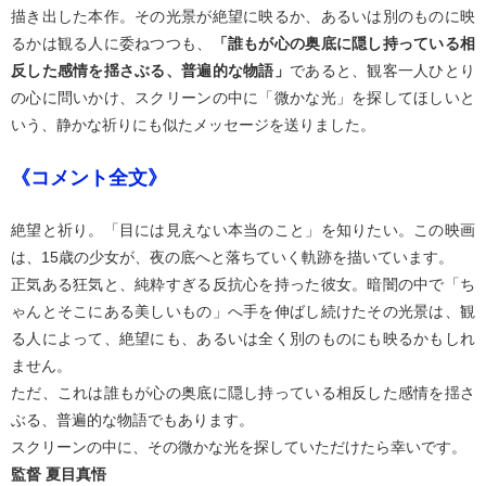
描き出した本作。その光景が絶望に映るか、あるいは別のものに映
るかは観る人に委ねつつも、
「誰もが心の奥底に隠し持っている相
反した感情を揺さぶる、普遍的な物語」
であると、観客一人ひとり
の心に問いかけ、スクリーンの中に「微かな光」を探してほしいと
いう、静かな祈りにも似たメッセージを送りました。
《コメント全文》
絶望と祈り。「目には見えない本当のこと」を知りたい。この映画
は、15歳の少女が、夜の底へと落ちていく軌跡を描いています。
正気ある狂気と、純粋すぎる反抗心を持った彼女。暗闇の中で「ち
ゃんとそこにある美しいもの」へ手を伸ばし続けたその光景は、観
る人によって、絶望にも、あるいは全く別のものにも映るかもしれ
ません。
ただ、これは誰もが心の奥底に隠し持っている相反した感情を揺さ
ぶる、普遍的な物語でもあります。
スクリーンの中に、その微かな光を探していただけたら幸いです。
監督 夏目真悟