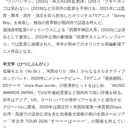
『ワンパンマン』(2015)『ACCA13区監察課』(2017)『ブギーポッ
プは笑わない』(2019)など注目作の監督を手掛ける。2021年には監
督・脚本・原作・演出を自ら担当したオリジナルTVアニメ『Sonny
Boy』を発表し、独自の世界観が国内外で話題を呼んだ。
湯浅政明監督×マッドハウスによる『四畳半神話大系』(2010)には演
出として参加し、2022年公開の劇場版『四畳半タイムマシンブルー
ス』では監督に抜擢された。本作が初めてのオリジナル長編劇場ア
ニメ作品となる。
羊文学（ひつじぶんがく）
塩塚モエカ（Vo.Gt.）、河西ゆりか（Ba.）からなるオルタナティブ
ロックバンド。2020年にメジャーデビュー。TVアニメ『呪術廻戦』
EDテーマ「more than words」の世界的ヒットをはじめ、「MUSIC
AWARDS JAPAN」での2年連続受賞など国内外で高い評価を得る。
近年はアジア、US、ヨーロッパでの海外ツアーを次々と成功させ、
グローバルに躍進。2026年は国立代々木競技場第一体育館2Days、
台湾・高雄での追加公演を含む自身最大規模の初の全国ホールツア
ー「羊文学 TOUR 2026 “すーーーはーーー”」の開催も控えてい