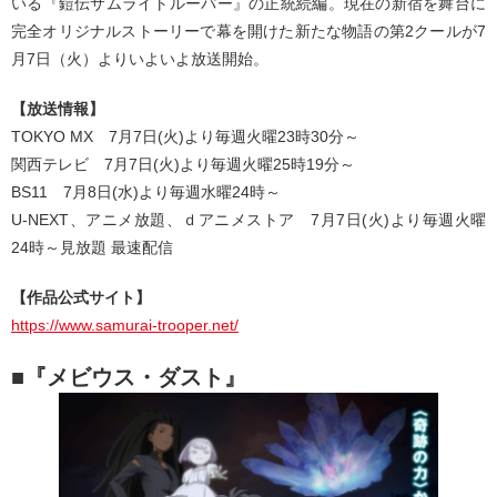
いる『鎧伝サムライトルーパー』の正統続編。現在の新宿を舞台に
完全オリジナルストーリーで幕を開けた新たな物語の第2クールが7
月7日（火）よりいよいよ放送開始。
【放送情報】
TOKYO MX 7月7日(火)より毎週火曜23時30分～
関西テレビ 7月7日(火)より毎週火曜25時19分～
BS11 7月8日(水)より毎週水曜24時～
U-NEXT、アニメ放題、ｄアニメストア 7月7日(火)より毎週火曜
24時～見放題 最速配信
【作品公式サイト】
https://www.samurai-trooper.net/
■『メビウス・ダスト』