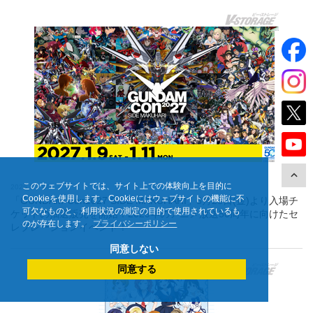
このウェブサイトでは、サイト上での体験向上を目的に
2026.8.7 UP
Cookieを使用します。Cookieにはウェブサイトの機能に不
「GUNDAM-Con2027 SIDE MAKUHARI」8月28日(金)より入場チ
可欠なものと、利用状況の測定の目的で使用されているも
ケットの抽選販売を開始！2029年のアニメ放送50周年に向けたセ
のが存在します。
プライバシーポリシー
レブレーションイベント！
同意しない
同意する