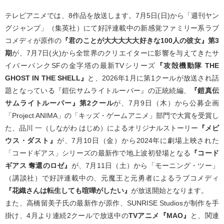
テレビアニメでは、8作品を放送します。7月5日(日)から「週刊ヤン
グジャンプ」（集英社）にて好評連載中の新感覚ファミリー系ラブ
コメディが原作の
『君のことが大大大大大好きな100人の彼女』第3
期
が、7月7日(火)から全世界のクリエイターに影響を与えてきたサ
イバーパンクSFの金字塔の最新TVシリーズ
『攻殻機動隊 THE
GHOST IN THE SHELL』
と、2026年1月に第1クールが放送され話
題となっている『鎧伝サムライトルーパー』の正統続編、
『鎧真伝
サムライトルーパー』第2クール
が、7月9日（木）から公募企画
「Project ANIMA」の「キッズ・ゲームアニメ」部門で大賞を受賞し
た、品川 一（しながわ はじめ）によるオリジナルストーリー
『メビ
ウス・ダスト』
が、7月10日（金）から2024年に劇場上映された
「コードギアス」シリーズの最新作で地上波初登場となる
『コード
ギアス 奪還のロゼ』
が、7月11日（土）から「モーニング・ツー」
（講談社）で好評連載中の、元魔王と元勇者によるラブコメディ
『花織さんは転生しても喧嘩がしたい』
が放送開始となります。
また、高橋留美子氏の最新作が原作、SUNRISE Studiosが制作を手
掛け、4月より連続2クールで放送中の
TVアニメ『MAO』
と、関連