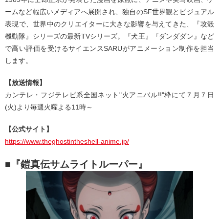
ームなど幅広いメディアへ展開され、独自のSF世界観とビジュアル
表現で、世界中のクリエイターに大きな影響を与えてきた、『攻殻
機動隊』シリーズの最新TVシリーズ。『犬王』『ダンダダン』など
で高い評価を受けるサイエンスSARUがアニメーション制作を担当
します。
【放送情報】
カンテレ・フジテレビ系全国ネット"火アニバル!!"枠にて７月７日
(火)より毎週火曜よる11時～
【公式サイト】
https://www.theghostintheshell-anime.jp/
■『鎧真伝サムライトルーパー』