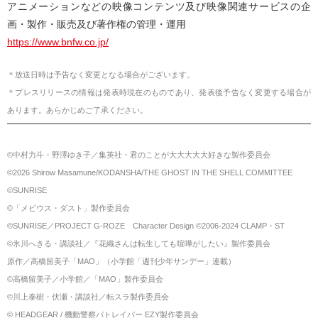
アニメーションなどの映像コンテンツ及び映像関連サービスの企
画・製作・販売及び著作権の管理・運用
https://www.bnfw.co.jp/
＊放送日時は予告なく変更となる場合がございます。
＊プレスリリースの情報は発表時現在のものであり、発表後予告なく変更する場合が
あります。あらかじめご了承ください。
©中村力斗・野澤ゆき子／集英社・君のことが大大大大大好きな製作委員会
©2026 Shirow Masamune/KODANSHA/THE GHOST IN THE SHELL COMMITTEE
©SUNRISE
©「メビウス・ダスト」製作委員会
©SUNRISE／PROJECT G-ROZE Character Design ©2006-2024 CLAMP・ST
©氷川へきる・講談社／『花織さんは転生しても喧嘩がしたい』製作委員会
原作／高橋留美子「MAO」（小学館「週刊少年サンデー」連載）
©高橋留美子／小学館／「MAO」製作委員会
©川上泰樹・伏瀬・講談社／転スラ製作委員会
© HEADGEAR / 機動警察パトレイバー EZY製作委員会