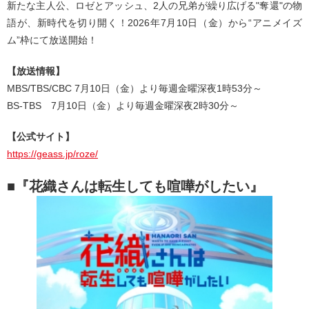
新たな主人公、ロゼとアッシュ、2人の兄弟が繰り広げる"奪還"の物
語が、新時代を切り開く！2026年7月10日（金）から“アニメイズ
ム”枠にて放送開始！
【放送情報】
MBS/TBS/CBC 7月10日（金）より毎週金曜深夜1時53分～
BS-TBS 7月10日（金）より毎週金曜深夜2時30分～
【公式サイト】
https://geass.jp/roze/
■『花織さんは転生しても喧嘩がしたい』