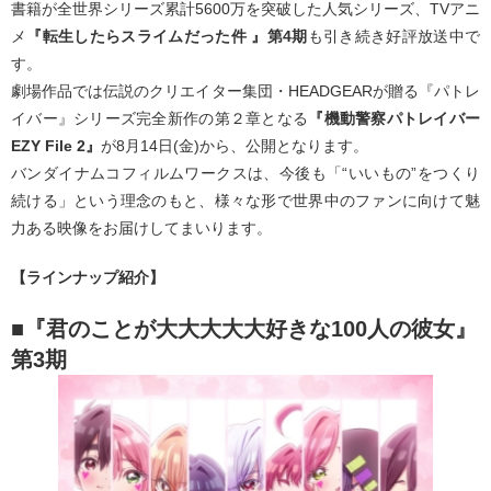
書籍が全世界シリーズ累計5600万を突破した人気シリーズ、TVアニ
メ
『転生したらスライムだった件 』第4期
も引き続き好評放送中で
す。
劇場作品では伝説のクリエイター集団・HEADGEARが贈る『パトレ
イバー』シリーズ完全新作の第２章となる
『機動警察パトレイバー
EZY File 2』
が8月14日(金)から、公開となります。
バンダイナムコフィルムワークスは、今後も「“いいもの”をつくり
続ける」という理念のもと、様々な形で世界中のファンに向けて魅
力ある映像をお届けしてまいります。
【ラインナップ紹介】
■『君のことが大大大大大好きな100人の彼女』
第3期