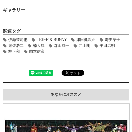
ギャラリー
関連タグ
伊瀬茉莉也
TIGER & BUNNY
津田健次郎
寿美菜子
遊佐浩二
楠大典
森田成一
井上剛
平田広明
桂正和
岡本信彦
あなたにオススメ