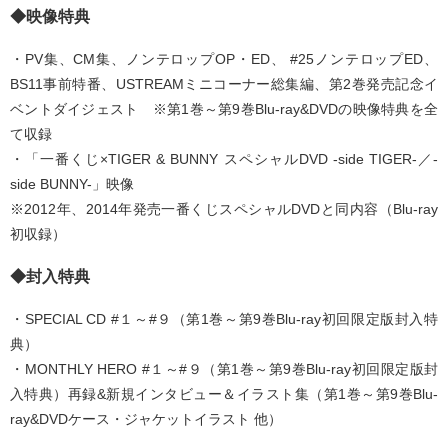
◆映像特典
・PV集、CM集、ノンテロップOP・ED、 #25ノンテロップED、
BS11事前特番、USTREAMミニコーナー総集編、第2巻発売記念イ
ベントダイジェスト ※第1巻～第9巻Blu-ray&DVDの映像特典を全
て収録
・「一番くじ×TIGER & BUNNY スペシャルDVD -side TIGER-／-
side BUNNY-」映像
※2012年、2014年発売一番くじスペシャルDVDと同内容（Blu-ray
初収録）
◆封入特典
・SPECIAL CD #１～#９（第1巻～第9巻Blu-ray初回限定版封入特
典）
・MONTHLY HERO #１～#９（第1巻～第9巻Blu-ray初回限定版封
入特典）再録&新規インタビュー＆イラスト集（第1巻～第9巻Blu-
ray&DVDケース・ジャケットイラスト 他）