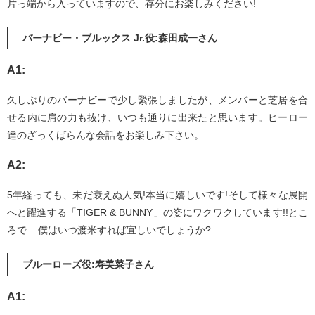
片っ端から入っていますので、存分にお楽しみください!
バーナビー・ブルックス Jr.役:森田成一さん
A1:
久しぶりのバーナビーで少し緊張しましたが、メンバーと芝居を合
せる内に肩の力も抜け、いつも通りに出来たと思います。ヒーロー
達のざっくばらんな会話をお楽しみ下さい。
A2:
5年経っても、未だ衰えぬ人気!本当に嬉しいです!そして様々な展開
へと躍進する「TIGER & BUNNY」の姿にワクワクしています!!とこ
ろで... 僕はいつ渡米すれば宜しいでしょうか?
ブルーローズ役:寿美菜子さん
A1: