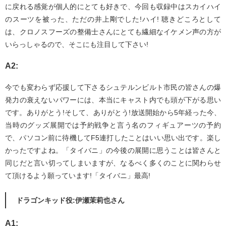
に戻れる感覚が個人的にとても好きで、今回も収録中はスカイハイ
のスーツを被った、ただの井上剛でした!ハイ! 聴きどころとして
は、クロノスフーズの整備士さんにとても繊細なイケメン声の方が
いらっしゃるので、そこにも注目して下さい!
A2:
今でも変わらず応援して下さるシュテルンビルト市民の皆さんの爆
発力の衰えないパワーには、本当にキャスト内でも頭が下がる思い
です。ありがとう!そして、ありがとう!放送開始から5年経った今、
当時のグッズ展開では予約戦争と言う名のフィギュアーツの予約
で、パソコン前に待機してF5連打したことはいい思い出です。楽し
かったですよね。「タイバニ」の今後の展開に思うことは皆さんと
同じだと言い切ってしまいますが、なるべく多くのことに関わらせ
て頂けるよう願っています!「タイバニ」最高!
ドラゴンキッド役:伊瀬茉莉也さん
A1: