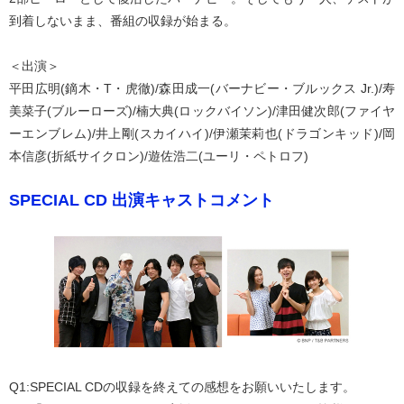
到着しないまま、番組の収録が始まる。
＜出演＞
平田広明(鏑木・T・虎徹)/森田成一(バーナビー・ブルックス Jr.)/寿
美菜子(ブルーローズ)/楠大典(ロックバイソン)/津田健次郎(ファイヤ
ーエンブレム)/井上剛(スカイハイ)/伊瀬茉莉也(ドラゴンキッド)/岡
本信彦(折紙サイクロン)/遊佐浩二(ユーリ・ペトロフ)
SPECIAL CD 出演キャストコメント
Q1:SPECIAL CDの収録を終えての感想をお願いいたします。