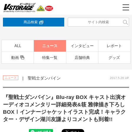
商品検索
ALL
ニュース
インタビュー
レポート
動画
特集一覧
店舗特典
グッズ
| 聖戦士ダンバイン
ニュース
2017.5.26 UP
『聖戦士ダンバイン』Blu-ray BOX キャスト出演オ
ーディオコメンタリー詳細発表&筱 雅律描き下ろし
BOXⅠインナージャケットイラスト完成！キャラク
ター・デザイン湖川友謙よりコメントも到着!!