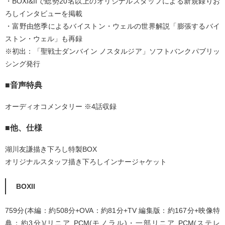
・BOXI&IIで総勢20名以上のオリジナルスタッフによる新規録りお
ろしインタビューを掲載
・富野由悠季によるバイストン・ウェルの世界解説「膨張するバイ
ストン・ウェル」も再録
※初出：「聖戦士ダンバイン ノスタルジア」ソフトバンクパブリッ
シング発行
■音声特典
オーディオコメンタリー ※4話収録
■他、仕様
湖川友謙描き下ろし特製BOX
オリジナルスタッフ描き下ろしインナージャケット
BOXII
759分(本編：約508分+OVA：約81分+TV 編集版：約167分+映像特
典：約3分)/リニア PCM(モノラル)・一部リニア PCM(ステレ