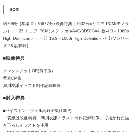
BOXI
約709分 (本編 D：約677分+映像特典：約32分)/リニア PCM(モノラ
ル)・一部リニア PCM(ステレオ)/AVC/BD50G×4 枚/4:3＜1080p
High Definition＞・一部 16:9＜1080i High Definition＞/【TVシリー
ズ 28 話収録】
■映像特典
ノンクレジットOP(前半版)
番宣CM集
湖川友謙イラスト制作記録映像
■封入特典
■バイストン・ウェル記録全集(100P)
・表紙は映像特典「湖川友謙イラスト制作記録映像」で描かれた描
き下ろしイラストを使用