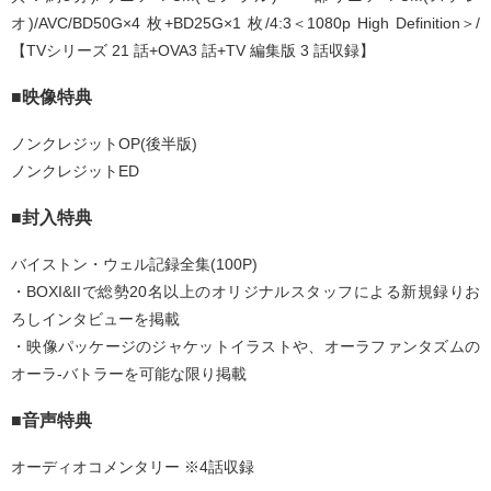
オ)/AVC/BD50G×4 枚+BD25G×1 枚/4:3＜1080p High Definition＞/
【TVシリーズ 21 話+OVA3 話+TV 編集版 3 話収録】
■映像特典
ノンクレジットOP(後半版)
ノンクレジットED
■封入特典
バイストン・ウェル記録全集(100P)
・BOXI&IIで総勢20名以上のオリジナルスタッフによる新規録りお
ろしインタビューを掲載
・映像パッケージのジャケットイラストや、オーラファンタズムの
オーラ-バトラーを可能な限り掲載
■音声特典
オーディオコメンタリー ※4話収録