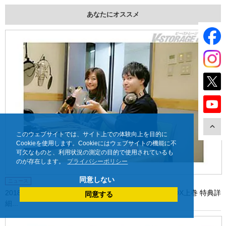
あなたにオススメ
このウェブサイトでは、サイト上での体験向上を目的に
Cookieを使用します。Cookieにはウェブサイトの機能に不
可欠なものと、利用状況の測定の目的で使用されているも
のが存在します。
プライバシーポリシー
同意しない
ニュース
2018年1月26日発売「妹さえいればいい。」Blu-rayBOX上巻 特典詳
同意する
細...