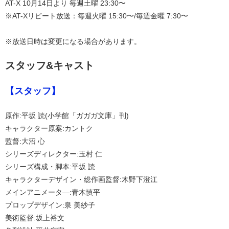
AT-X 10月14日より 毎週土曜 23:30〜
※AT-Xリピート放送：毎週火曜 15:30〜/毎週金曜 7:30〜
※放送日時は変更になる場合があります。
スタッフ&キャスト
【スタッフ】
原作:平坂 読(小学館「ガガガ文庫」刊)
キャラクター原案:カントク
監督:大沼 心
シリーズディレクター:玉村 仁
シリーズ構成・脚本:平坂 読
キャラクターデザイン・総作画監督:木野下澄江
メインアニメータ―:青木慎平
プロップデザイン:泉 美紗子
美術監督:坂上裕文