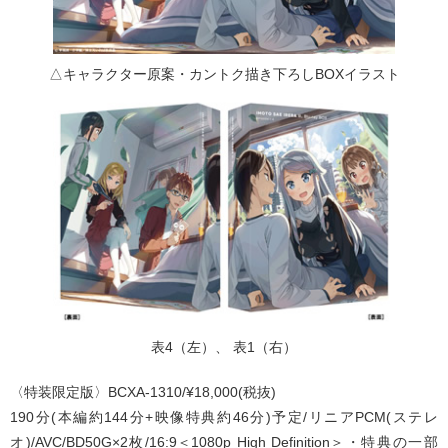
△キャラクター原案・カントク描き下ろしBOXイラスト
表4（左）、 表1（右）
〈特装限定版〉BCXA-1310/¥18,000(税抜)
190分(本編約144分+映像特典約46分)予定/リニアPCM(ステレ
オ)/AVC/BD50G×2枚/16:9＜1080p High Definition＞・特典の一部