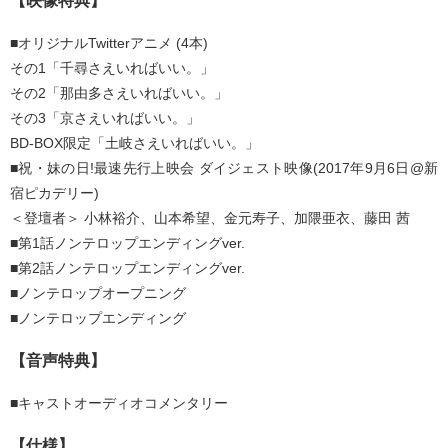
【映像特典】
■オリジナルTwitterアニメ (4本)
その1「千尋さえいればいい。」
その2「那由多さえいればいい。」
その3「京さえいればいい。」
BD-BOX限定「土岐さえいればいい。」
■祝・妹の日!最速先行上映会 ダイジェスト映像(2017年9月6日@新
宿ピカデリー)
＜登壇者＞ 小林裕介、山本希望、金元寿子、加隈亜衣、藤田 茜
■第1話ノンテロップエンディングver.
■第2話ノンテロップエンディングver.
■ノンテロップオープニング
■ノンテロップエンディング
【音声特典】
■キャストオーディオコメンタリー
【仕様】