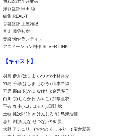
色彩設計:平井麻実
撮影監督:臼田 睦
編集:REAL-T
音響監督:土屋雅紀
音楽:菊谷知樹
音楽制作:ランティス
アニメーション制作:SILVER LINK.
【キャスト】
羽島 伊月(はしま いつき):小林裕介
羽島 千尋(はしま ちひろ):山本希望
可児 那由多(かに なゆた):金元寿子
白川 京(しらかわ みやこ):加隈亜衣
不破 春斗(ふわ はると):日野 聡
土岐 健次郎(とき けんじろう):鳥海浩輔
恵那 刹那(えな せつな):代永 翼
大野 アシュリー(おおの あしゅりー):沼倉愛美