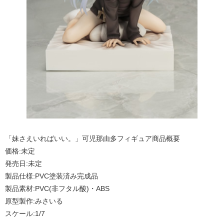
「妹さえいればいい。」可児那由多フィギュア商品概要
価格:未定
発売日:未定
製品仕様:PVC塗装済み完成品
製品素材:PVC(非フタル酸)・ABS
原型製作:みさいる
スケール:1/7