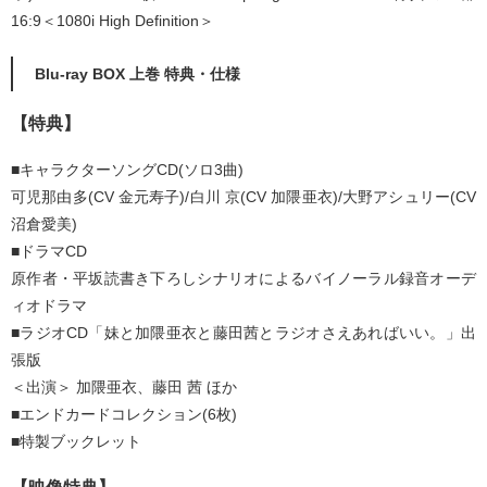
16:9＜1080i High Definition＞
Blu-ray BOX 上巻 特典・仕様
【特典】
■キャラクターソングCD(ソロ3曲)
可児那由多(CV 金元寿子)/白川 京(CV 加隈亜衣)/大野アシュリー(CV
沼倉愛美)
■ドラマCD
原作者・平坂読書き下ろしシナリオによるバイノーラル録音オーデ
ィオドラマ
■ラジオCD「妹と加隈亜衣と藤田茜とラジオさえあればいい。」出
張版
＜出演＞ 加隈亜衣、藤田 茜 ほか
■エンドカードコレクション(6枚)
■特製ブックレット