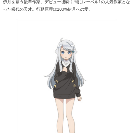
伊月を慕う後輩作家。デビュー後瞬く間にレーベル1の人気作家とな
った稀代の天才。行動原理は100%伊月への愛。