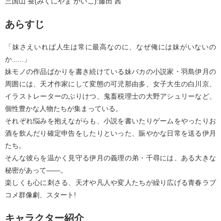
三国山 蚕(みくにやま かいこ):藤田 茜
あらすじ
「妹さえいれば人生は常に最高なのに、なぜ俺には妹がいないの
か......」
妹モノの作品ばかりを書き続けている妹バカの小説家・羽島伊月の
周囲には、天才作家にして変態の可児那由多、女子大生の白川京、
イラストレーターのぷりけつ、鬼畜税理士の大野アシュリーなど、
個性豊かな人物たちが集まっている。
それぞれ悩みを抱えながらも、小説を書いたりゲームをやったりお
酒を飲んだり確定申告をしたりといった、賑やかな日常を送る伊月
たち。
そんな彼らを温かく見守る伊月の義理の弟・千尋には、ある大きな
秘密があって――。
楽しくも心に刺さる、天才や凡人や変人たちが繰り広げる青春ラブ
コメ群像劇、スタート!
キャラクター紹介