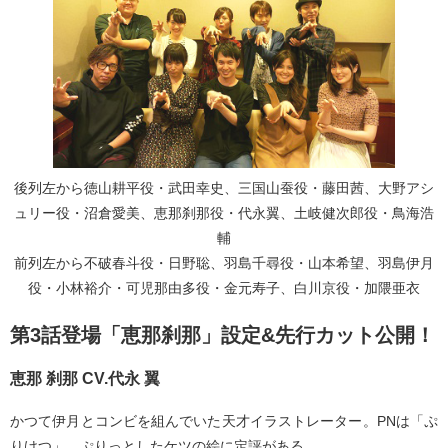
後列左から徳山耕平役・武田幸史、三国山蚕役・藤田茜、大野アシ
ュリー役・沼倉愛美、恵那刹那役・代永翼、土岐健次郎役・鳥海浩
輔
前列左から不破春斗役・日野聡、羽島千尋役・山本希望、羽島伊月
役・小林裕介・可児那由多役・金元寿子、白川京役・加隈亜衣
第3話登場「恵那刹那」設定&先行カット公開！
恵那 刹那 CV.代永 翼
かつて伊月とコンビを組んでいた天才イラストレーター。PNは「ぷ
りけつ」。ぷりっとしたケツの絵に定評がある。