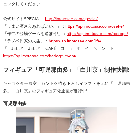
ェックしてください!
公式サイトSPECIAL：
http://imotosae.com/special/
「うまい酒さえあればいい。」：
https://sp.imotosae.com/osake/
「作中の登場ゲームを遊ぼう!」：
https://sp.imotosae.com/bodoge/
「ラノベ作家の人生」：
https://sp.imotosae.com/life/
「JELLY JELLY CAFÉコラボイベント」：
https://sp.imotosae.com/bodoge-event/
フィギュア「可児那由多」「白川京」制作快調!
キャラクター原案・カントク描き下ろしイラストを元に「可児那由
多」「白川京」のフィギュア化企画が進行中!
可児那由多