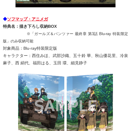
◆
ソフマップ・アニメガ
特典名：描き下ろし収納BOX
※「ガールズ＆パンツァー 最終章 第3話 Blu-ray 特装限定
版」のみ収納可能
対象商品：Blu-ray特装限定版
キャラクター：西住みほ、武部沙織、五十鈴 華、秋山優花里、冷泉
麻子、西 絹代、福田はる、玉田 環、細見静子