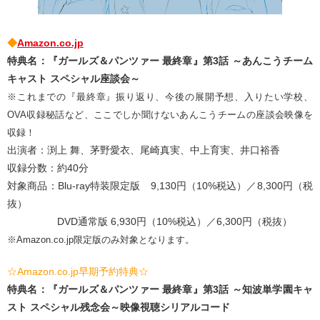
◆
Amazon.co.jp
特典名：『ガールズ＆パンツァー 最終章』第3話 ～あんこうチーム
キャスト スペシャル座談会～
※これまでの『最終章』振り返り、今後の展開予想、入りたい学校、
OVA収録秘話など、ここでしか聞けないあんこうチームの座談会映像を
収録！
出演者：渕上 舞、茅野愛衣、尾崎真実、中上育実、井口裕香
収録分数：約40分
対象商品：Blu-ray特装限定版 9,130円（10%税込）／8,300円（税
抜）
DVD通常版 6,930円（10%税込）／6,300円（税抜）
※Amazon.co.jp限定版のみ対象となります。
☆Amazon.co.jp早期予約特典☆
特典名：『ガールズ＆パンツァー 最終章』第3話 ～知波単学園キャ
スト スペシャル残念会～映像視聴シリアルコード