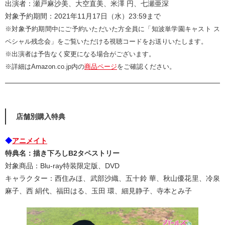
出演者：瀬戸麻沙美、大空直美、米澤 円、七瀬亜深
対象予約期間：2021年11月17日（水）23:59まで
※対象予約期間中にご予約いただいた方全員に「知波単学園キャスト ス
ペシャル残念会」をご覧いただける視聴コードをお送りいたします。
※出演者は予告なく変更になる場合がございます。
※詳細はAmazon.co.jp内の
商品ページ
をご確認ください。
店舗別購入特典
◆
アニメイト
特典名：描き下ろしB2タペストリー
対象商品：Blu-ray特装限定版、DVD
キャラクター：西住みほ、武部沙織、五十鈴 華、秋山優花里、冷泉
麻子、西 絹代、福田はる、玉田 環、細見静子、寺本とみ子