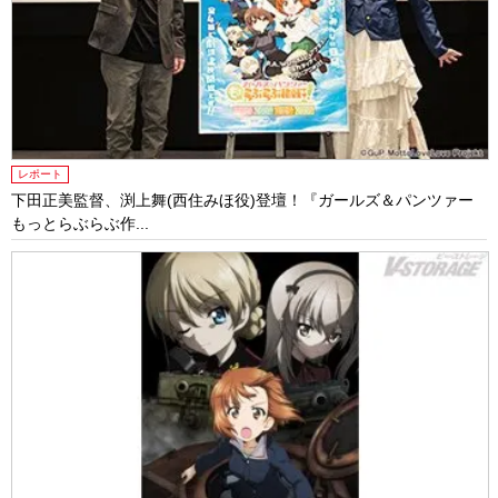
レポート
下田正美監督、渕上舞(西住みほ役)登壇！『ガールズ＆パンツァー
もっとらぶらぶ作...