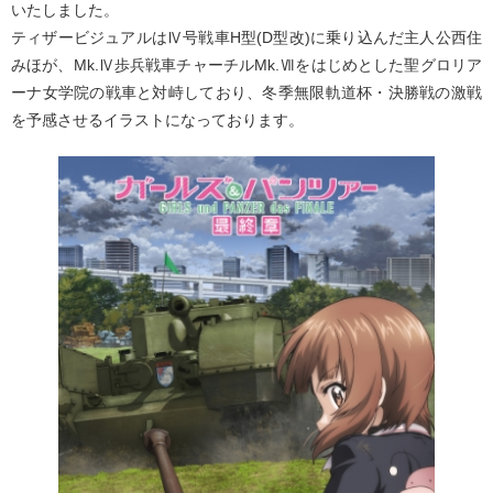
いたしました。
ティザービジュアルはⅣ号戦車H型(D型改)に乗り込んだ主人公西住
みほが、Mk.Ⅳ歩兵戦車チャーチルMk.Ⅶをはじめとした聖グロリア
ーナ女学院の戦車と対峙しており、冬季無限軌道杯・決勝戦の激戦
を予感させるイラストになっております。