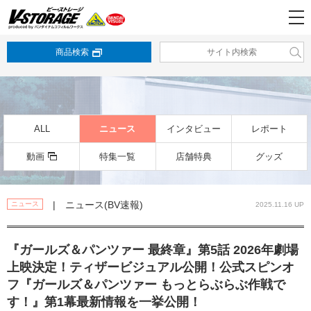
商品検索
ALL
ニュース
インタビュー
レポート
動画
特集一覧
店舗特典
グッズ
| ニュース(BV速報)
ニュース
2025.11.16 UP
『ガールズ＆パンツァー 最終章』第5話 2026年劇場
上映決定！ティザービジュアル公開！公式スピンオ
フ『ガールズ＆パンツァー もっとらぶらぶ作戦で
す！』第1幕最新情報を一挙公開！