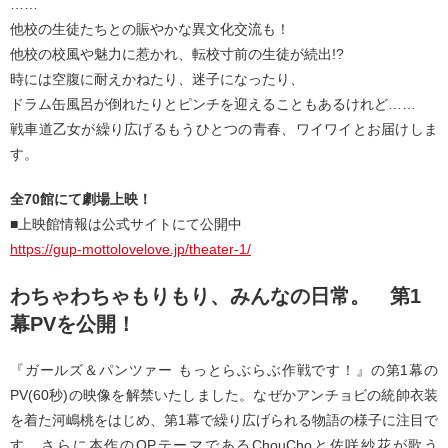
……
他校の生徒たちとの賑やかな異文化交流も！
他校の校風や魅力に惹かれ、転校寸前の生徒が続出!?
時には空腹に耐えかねたり、迷子になったり、
ドラム缶風呂が倒れたりとピンチを迎えることもあるけれど……
戦車道乙女が繰り広げるもうひとつの青春、ワイワイとお届けしま
す。
全70館にて劇場上映！
■上映館情報は公式サイトにて公開中
https://gup-mottolovelove.jp/theater-1/
わちゃわちゃもりもり、みんなの日常。 第1
幕PVを公開！
『ガールズ＆パンツァー もっとらぶらぶ作戦です！』の第1幕の
PV(60秒)の映像を解禁いたしました。なぜかアンチョビの統帥衣装
を着た河嶋桃をはじめ、第1幕で繰り広げられる物語の様子に注目で
す。さらに本作のOPテーマであるChouChoと佐咲紗花が歌う