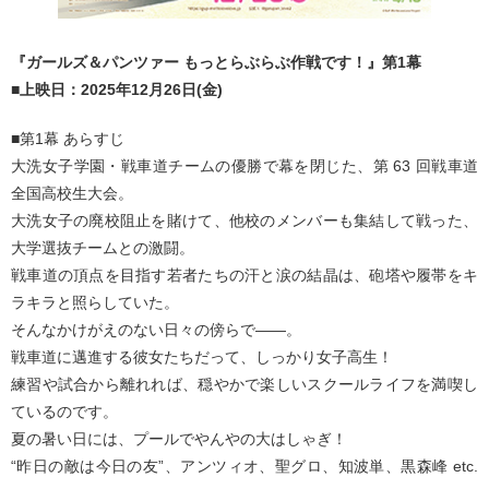
『ガールズ＆パンツァー もっとらぶらぶ作戦です！』第1幕
■上映日：2025年12月26日(金)
■第1幕 あらすじ
大洗女子学園・戦車道チームの優勝で幕を閉じた、第 63 回戦車道
全国高校生大会。
大洗女子の廃校阻止を賭けて、他校のメンバーも集結して戦った、
大学選抜チームとの激闘。
戦車道の頂点を目指す若者たちの汗と涙の結晶は、砲塔や履帯をキ
ラキラと照らしていた。
そんなかけがえのない日々の傍らで――。
戦車道に邁進する彼女たちだって、しっかり女子高生！
練習や試合から離れれば、穏やかで楽しいスクールライフを満喫し
ているのです。
夏の暑い日には、プールでやんやの大はしゃぎ！
“昨日の敵は今日の友”、アンツィオ、聖グロ、知波単、黒森峰 etc.