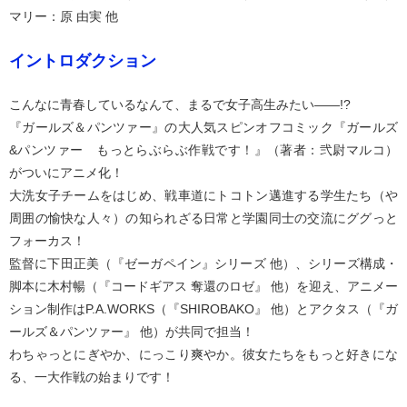
マリー：原 由実 他
イントロダクション
こんなに青春しているなんて、まるで女子高生みたい――!?
『ガールズ＆パンツァー』の大人気スピンオフコミック『ガールズ
&パンツァー もっとらぶらぶ作戦です！』（著者：弐尉マルコ）
がついにアニメ化！
大洗女子チームをはじめ、戦車道にトコトン邁進する学生たち（や
周囲の愉快な人々）の知られざる日常と学園同士の交流にググっと
フォーカス！
監督に下田正美（『ゼーガペイン』シリーズ 他）、シリーズ構成・
脚本に木村暢（『コードギアス 奪還のロゼ』 他）を迎え、アニメー
ション制作はP.A.WORKS（『SHIROBAKO』 他）とアクタス（『ガ
ールズ＆パンツァー』 他）が共同で担当！
わちゃっとにぎやか、にっこり爽やか。彼女たちをもっと好きにな
る、一大作戦の始まりです！