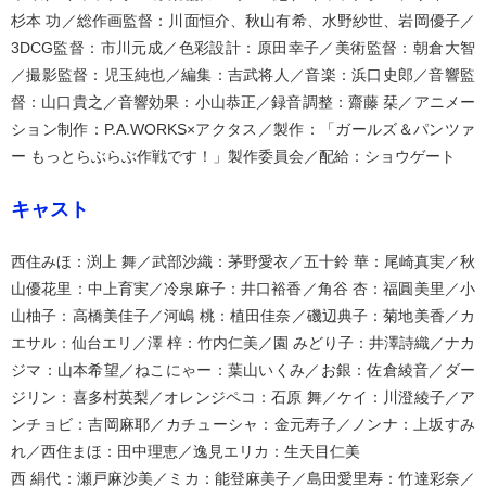
杉本 功／総作画監督：川面恒介、秋山有希、水野紗世、岩岡優子／
3DCG監督：市川元成／色彩設計：原田幸子／美術監督：朝倉大智
／撮影監督：児玉純也／編集：吉武将人／音楽：浜口史郎／音響監
督：山口貴之／音響効果：小山恭正／録音調整：齋藤 栞／アニメー
ション制作：P.A.WORKS×アクタス／製作：「ガールズ＆パンツァ
ー もっとらぶらぶ作戦です！」製作委員会／配給：ショウゲート
キャスト
西住みほ：渕上 舞／武部沙織：茅野愛衣／五十鈴 華：尾崎真実／秋
山優花里：中上育実／冷泉麻子：井口裕香／角谷 杏：福圓美里／小
山柚子：高橋美佳子／河嶋 桃：植田佳奈／磯辺典子：菊地美香／カ
エサル：仙台エリ／澤 梓：竹内仁美／園 みどり子：井澤詩織／ナカ
ジマ：山本希望／ねこにゃー：葉山いくみ／お銀：佐倉綾音／ダー
ジリン：喜多村英梨／オレンジペコ：石原 舞／ケイ：川澄綾子／ア
ンチョビ：吉岡麻耶／カチューシャ：金元寿子／ノンナ：上坂すみ
れ／西住まほ：田中理恵／逸見エリカ：生天目仁美
西 絹代：瀬戸麻沙美／ミカ：能登麻美子／島田愛里寿：竹達彩奈／