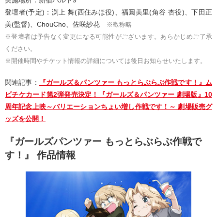
実施場所：新宿バルト9
登壇者(予定)：渕上 舞(西住みほ役)、福圓美里(角谷 杏役)、下田正
美(監督)、ChouCho、佐咲紗花
※敬称略
※登壇者は予告なく変更になる可能性がございます。あらかじめご了承
ください。
※開催時間やチケット情報の詳細については後日お知らせいたします。
関連記事：
『ガールズ＆パンツァー もっとらぶらぶ作戦です！』ム
ビチケカード第2弾発売決定！『ガールズ＆パンツァー 劇場版』10
周年記念上映～バリエーションちょい増し作戦です！～ 劇場販売グ
ッズを公開！
『ガールズパンツァー もっとらぶらぶ作戦で
す！』 作品情報