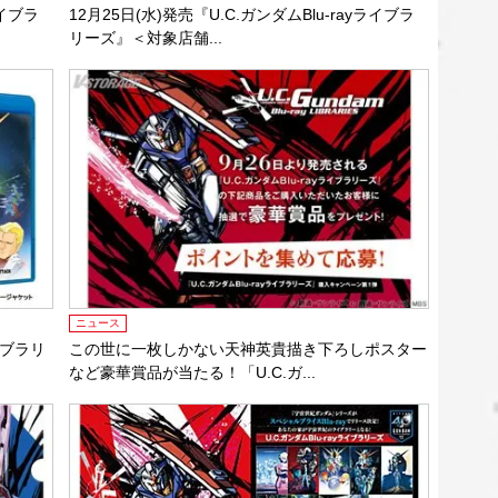
ライブラ
12月25日(水)発売『U.C.ガンダムBlu-rayライブラ
リーズ』＜対象店舗...
ニュース
ライブラリ
この世に一枚しかない天神英貴描き下ろしポスター
など豪華賞品が当たる！「U.C.ガ...