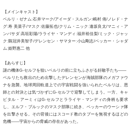
【メインキャスト】
ベルリ・ゼナム:石井マーク/アイーダ・スルガン:嶋村 侑/ノレド・ナ
グ:寿 美菜子/マスク:佐藤拓也/クリム・ニック:逢坂良太/マニィ・ア
ンバサダ:高垣彩陽/ラライヤ・マンディ:福井裕佳梨/ミック・ジャッ
ク:鷄冠井美智子/デレンセン・サマター:小山剛志/ベッカー・シャダ
ム:姫野惠二 他
【あらすじ】
謎の機体G-セルフを狙いベルリの前に立ちふさがる好敵手たち――
ベルリたち救出のため出撃したデレンセンが海賊部隊のメガファウ
ナを急襲。地球周回軌道上での宇宙戦闘を強いられたベルリは、恩
師との対決とは気づかずにG-セルフで迎撃してしまう。一方、キャ
ピタル・アーミィはG-セルフとラライヤ・マンディの身柄も要求
し、エルフ・ブルックのマスク部隊に続き、ベッカーのウーシァ隊
を出撃させる。その背後にはスコード教のタブーを無視するほどの
危機――宇宙からの脅威の存在があった。