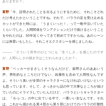
ありますか？」
富野
「今、説明されたことを出るようにするために、それこそどれ
だけ考えたかということですね。それで、バララの足を受け止める
カットができた時には、「うまくいった！」って一晩中泣いていた
くらいでした。人間関係をワンアクションだけで描けるということ
をやれたのは、50年近くやってきて初めてですからね。あのシーン
には身震いもしたし、それこそエクスタシーを感じましたね」
―――「そういう所作のひとつにも「生々しさ」を感じたのです
が、人間らしさの描き方はこだわられましたか？」
富野
「ベッカーがまさしくそうなんだけど、姫野さんのああいう
声、男性的なところだけでない、凶暴性も含めて人間性なんです
よ。そういう臭いが全部のキャラクターになければいけないといつ
も思っています。そして、さっきから話の中で大事なところが抜け
ていたのにイライラしていたんだけど、バララというキャラクター
は、『Ｇ-レコ』の中に出ている中で、一番いい女なんです。それ
は、これから描かれる第４部から第５部にかけてのバララの行動性