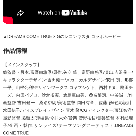
▲DREAMS COME TRUE × Gのレコンギスタ コラボムービー
作品情報
【メインスタッフ】
総監督・脚本:富野由悠季/原作:矢立 肇、富野由悠季/演出:吉沢俊一/
キャラクターデザイン:吉田健一/メカニカルデザイン:安田 朗、形部
一平、山根公利/デザインワークス:コヤマシゲト、西村キヌ、剛田チ
ーズ、内田パブロ、沙倉拓実、倉島亜由美、桑名郁朗、中谷誠一/作
画監督:吉田健一、桑名郁朗/美術監督:岡田有章、佐藤 歩/色彩設計:
水田信子/ディスプレイデザイン:青木 隆/CGディレクター:藤江智洋/
撮影監督:脇顯太朗/編集:今井大介/音楽:菅野祐悟/音響監督:木村絵理
子/企画・製作:サンライズ/テーマソングアーティスト:DREAMS
COME TRUE