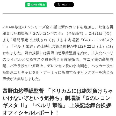
2014年放送のTVシリーズ全26話に新作カットを追加し、映像を再
編集した劇場版『Ｇのレコンギスタ』（全5部作）。2月21日（金）
より2週間限定で上映されております劇場版『Gのレコンギスタ
Ⅱ』「ベルリ 撃進」の上映記念舞台挨拶が本日2月22日（土）に行
われました。舞台挨拶には富野由悠季総監督を始め、主人公ベルリ
のライバルとなるマスク役を演じる佐藤拓也、マニィ役の高垣彩
陽、バララ役の中原麻衣、デレンセン役の小山剛志、ベッカー役の
姫野惠二とキャピタル・アーミィに所属するキャラクターを演じる
声優が大集結しました。
富野由悠季総監督 「ドリカムには絶対負けちゃ
いけないぞという気持ち」劇場版『Gのレコン
ギスタ Ⅱ』「ベルリ 撃進」 上映記念舞台挨拶
オフィシャルレポート！