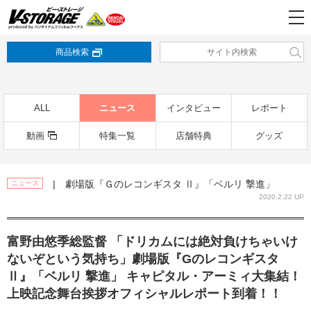
商品検索
ALL
ニュース
インタビュー
レポート
動画
特集一覧
店舗特典
グッズ
| 劇場版『Ｇのレコンギスタ Ⅱ』「ベルリ 撃進」
ニュース
2020.2.22 UP
富野由悠季総監督 「ドリカムには絶対負けちゃいけ
ないぞという気持ち」劇場版『Gのレコンギスタ
Ⅱ』「ベルリ 撃進」 キャピタル・アーミィ大集結！
上映記念舞台挨拶オフィシャルレポート到着！！