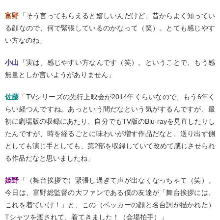
富野
「そう言ってもらえると嬉しいんだけど、昔からよく知ってい
る顔なので、何で緊張しているのかなって（笑）。とても感じやす
い方なのね」
小山
「実は、感じやすい方なんです（笑）。ということで、もう感
無量としか言いようがありません」
佐藤
「TVシリーズの先行上映会が2014年くらいなので、もう6年く
らい経つんですね。あっという間だなという気がするんですが、最
初に劇場版の収録にあたり、自分でもTV版のBlu-rayを見直したりし
たんですが、時を経るごとに味わいが増す作品だなと、送り出す側
としても演じ手としても、第2部を収録していて改めて感じさせられ
る作品だなと思いましたね」
姫野
「（舞台挨拶で）緊張し過ぎて声が出なくなっちゃて（笑）。
今日は、富野総監督の大ファンである僕の友達が「舞台挨拶には、
これを着ていけ！」と、この（ベッカーの顔と名台詞が描かれた）
Tシャツを渡されて、着てきました！（会場拍手）」