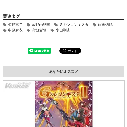
関連タグ
姫野惠二
富野由悠季
Ｇのレコンギスタ
佐藤拓也
中原麻衣
高垣彩陽
小山剛志
あなたにオススメ