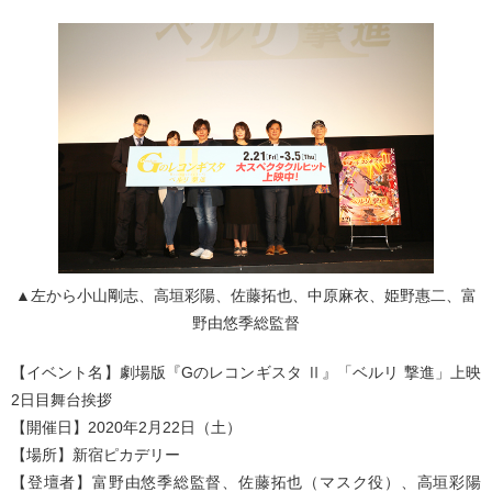
▲左から小山剛志、高垣彩陽、佐藤拓也、中原麻衣、姫野惠二、富
野由悠季総監督
【イベント名】劇場版『Gのレコンギスタ Ⅱ』「ベルリ 撃進」上映
2日目舞台挨拶
【開催日】2020年2月22日（土）
【場所】新宿ピカデリー
【登壇者】富野由悠季総監督、佐藤拓也（マスク役）、高垣彩陽