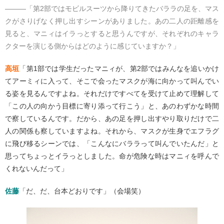
―――「第2部ではモビルスーツから降りてきたバララの足を、マス
クがさりげなく押し出すシーンがありました。あの二人の距離感を
見ると、マニィはイラっとすると思うんですが、それぞれのキャラ
クターを演じる側からはどのように感じていますか？」
高垣
「第1部では学生だったマニィが、第2部ではみんなを追いかけ
てアーミィに入って、そこで会ったマスクが海に向かって叫んでい
る姿を見るんですよね。それだけですべてを受けて止めて理解して
「この人の向かう目標に寄り添って行こう」と、あのわずかな時間
で察しているんです。だから、あの足を押し出すやり取りだけで二
人の関係も察していますよね。それから、マスクが生身でエフラグ
に飛び移るシーンでは、「こんなにバララって叫んでいたんだ」と
思ってちょっとイラっとしました。命が危険な時はマニィを呼んで
くれないんだって」
佐藤
「だ、だ、台本どおりです」（会場笑）