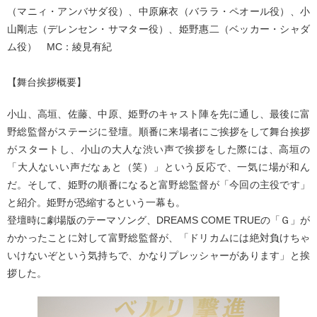
（マニィ・アンバサダ役）、中原麻衣（バララ・ペオール役）、小
山剛志（デレンセン・サマター役）、姫野惠二（ベッカー・シャダ
ム役） MC：綾見有紀
【舞台挨拶概要】
小山、高垣、佐藤、中原、姫野のキャスト陣を先に通し、最後に富
野総監督がステージに登壇。順番に来場者にご挨拶をして舞台挨拶
がスタートし、小山の大人な渋い声で挨拶をした際には、高垣の
「大人ないい声だなぁと（笑）」という反応で、一気に場が和ん
だ。そして、姫野の順番になると富野総監督が「今回の主役です」
と紹介。姫野が恐縮するという一幕も。
登壇時に劇場版のテーマソング、DREAMS COME TRUEの「Ｇ」が
かかったことに対して富野総監督が、「ドリカムには絶対負けちゃ
いけないぞという気持ちで、かなりプレッシャーがあります」と挨
拶した。