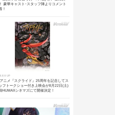
！ 豪華キャスト･スタッフ陣よりコメント
着！
6.8.6 UP
Vアニメ『スクライド』25周年を記念してス
ッフトークショー付き上映会が8月22日(土)
袋HUMAXシネマズにて開催決定！