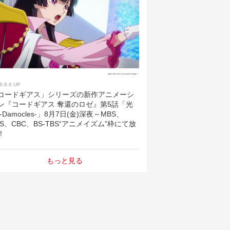
6.8.6 UP
コードギアス」シリーズの新作アニメーシ
ン『コードギアス 奪還のロゼ』第5話「光
 -Damocles-」8月7日(金)深夜～MBS、
BS、CBC、BS-TBS“アニメイズム”枠にて放
！
もっと見る