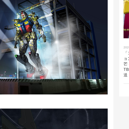
202
「
ョ
芒
T
送