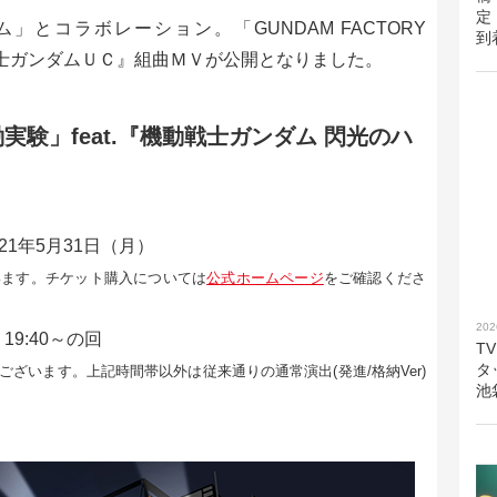
定
とコラボレーション。「GUNDAM FACTORY
到
戦士ガンダムＵＣ』組曲ＭＶが公開となりました。
験」feat.『機動戦士ガンダム 閃光のハ
021年5月31日（月）
います。チケット購入については
公式ホームページ
をご確認くださ
202
9:40～の回
T
タ
ざいます。上記時間帯以外は従来通りの通常演出(発進/格納Ver)
池