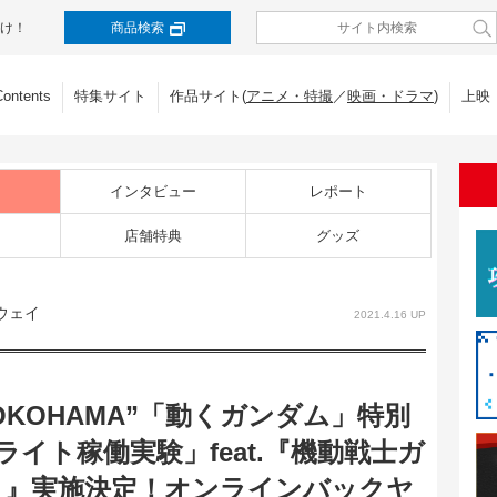
け！
商品検索
Contents
特集サイト
作品サイト(
アニメ・特撮
／
映画・ドラマ
)
上映
インタビュー
レポート
店舗特典
グッズ
ウェイ
2021.4.16 UP
Y YOKOHAMA”「動くガンダム」特別
イト稼働実験」feat.『機動戦士ガ
イ』実施決定！オンラインバックヤ