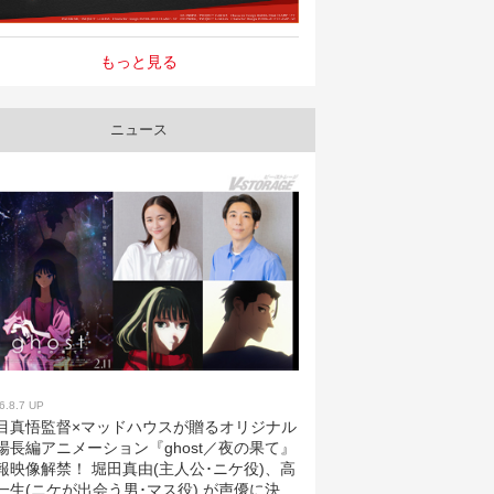
もっと見る
ニュース
6.8.7 UP
目真悟監督×マッドハウスが贈るオリジナル
場長編アニメーション『ghost／夜の果て』
報映像解禁！ 堀田真由(主人公･ニケ役)、高
一生(ニケが出会う男･マス役) が声優に決