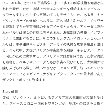
R.C.1014 年、かつての宇宙戦争によって多くの科学技術や知識が失
われた時代。だが、地球上の全エネルギーを供給するキャピタル・
タワーを支えに少しずつ再興の兆しを見せてもいた。ある日、キャ
ピタル・ガードの候補生ベルリは、謎の MS「G-セルフ」でタワー
を襲撃してきた宇宙海賊の少女アイーダと出会う。アイーダに惹か
れたベルリは彼女の行動に巻き込まれ、海賊部隊の母艦「メガファ
ウナ」に乗船することに。そこでG-セルフのパイロットとなったベ
ルリは、軍事組織キャピタル・アーミィの執拗な攻撃を幾度も退け
る。そんな中、大国アメリアが宇宙艦隊を編成、キャピタル・タワ
ー制圧のために出撃する。アメリア軍の隠密部隊であった宇宙海賊
も追従し、ベルリやアイーダたちは宇宙へ飛び出した。大気圏外で
繰り広げられる激しい戦いのさなか、アメリア軍、続いてキャピタ
ル・アーミィとメガファウナがキャピタル・タワーの最上部である
ザンクト・ポルトに到達する。
Story of III
突如、ザンクト・ポルトにいるアメリア軍の航宙艦が攻撃を受け
た。スペースコロニー国家トワサンガが、地球への帰還を目指す