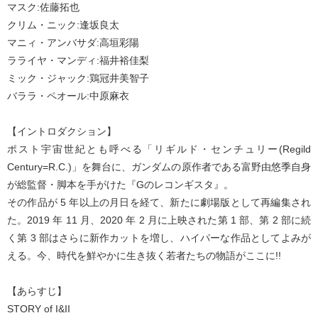
マスク:佐藤拓也
クリム・ニック:逢坂良太
マニィ・アンバサダ:高垣彩陽
ラライヤ・マンディ:福井裕佳梨
ミック・ジャック:鶏冠井美智子
バララ・ペオール:中原麻衣
【イントロダクション】
ポスト宇宙世紀とも呼べる「リギルド・センチュリー(Regild
Century=R.C.)」を舞台に、ガンダムの原作者である富野由悠季自身
が総監督・脚本を手がけた『Gのレコンギスタ』。
その作品が 5 年以上の月日を経て、新たに劇場版として再編集され
た。2019 年 11 月、2020 年 2 月に上映された第 1 部、第 2 部に続
く第 3 部はさらに新作カットを増し、ハイパーな作品としてよみが
える。今、時代を鮮やかに生き抜く若者たちの物語がここに!!
【あらすじ】
STORY of I&II