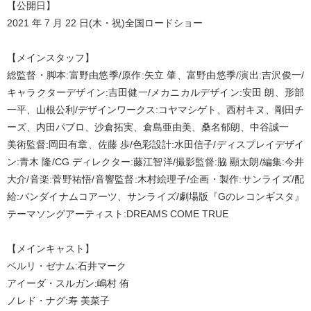
【公開日】
2021 年 7 月 22 日(木・祝)全国ロードショー
【メインスタッフ】
総監督・脚本:富野由悠季/原作:矢立 肇、富野由悠季/演出:吉沢俊一/
キャラクターデザイン:吉田健一/メカニカルデザイン:安田 朗、形部
一平、山根公利/デザインワークス:コヤマシゲト、西村キヌ、剛田チ
ーズ、内田パブロ、沙倉拓実、倉島亜由美、桑名郁朗、中谷誠一
美術監督:岡田有章、佐藤 歩/色彩設計:水田信子/ディスプレイデザイ
ン:青木 隆/CG ディレクター:藤江智洋/撮影監督:脇 顯太朗/編集:今井
大介/音楽:菅野祐悟/音響監督:木村絵理子/企画・製作:サンライズ/配
給:バンダイナムコアーツ、サンライズ/劇場版『Gのレコンギスタ』
テーマソングアーティスト:DREAMS COME TRUE
【メインキャスト】
ベルリ・ゼナム:石井マーク
アイーダ・スルガン:嶋村 侑
ノレド・ナグ:寿 美菜子