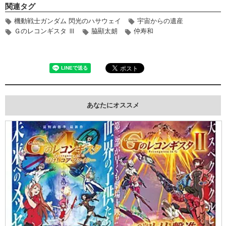
関連タグ
機動戦士ガンダム 閃光のハサウェイ
宇宙からの遺産
Ｇのレコンギスタ Ⅲ
脇顯太朗
仲寿和
あなたにオススメ