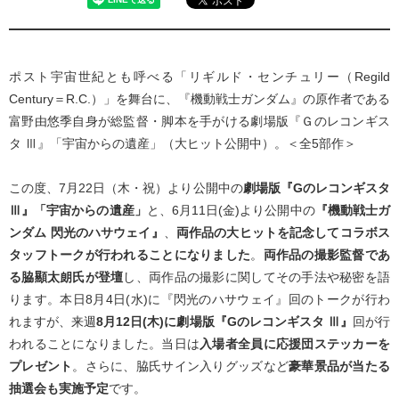
ポスト宇宙世紀とも呼べる「リギルド・センチュリー（Regild
Century＝R.C.）」を舞台に、『機動戦士ガンダム』の原作者である
富野由悠季自身が総監督・脚本を手がける劇場版『Ｇのレコンギス
タ Ⅲ』「宇宙からの遺産」（大ヒット公開中）。＜全5部作＞
この度、7月22日（木・祝）より公開中の
劇場版『Gのレコンギスタ
Ⅲ』「宇宙からの遺産」
と、6月11日(金)より公開中の
『機動戦士ガ
ンダム 閃光のハサウェイ』
、
両作品の大ヒットを記念してコラボス
タッフトークが行われることになりました
。
両作品の撮影監督であ
る脇顯太朗氏が登壇
し、両作品の撮影に関してその手法や秘密を語
ります。本日8月4日(水)に『閃光のハサウェイ』回のトークが行わ
れますが、来週
8月12日(木)に劇場版『Gのレコンギスタ Ⅲ』
回が行
われることになりました。当日は
入場者全員に応援団ステッカーを
プレゼント
。さらに、脇氏サイン入りグッズなど
豪華景品が当たる
抽選会も実施予定
です。