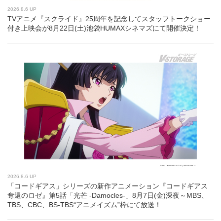
2026.8.6 UP
TVアニメ『スクライド』25周年を記念してスタッフトークショー
付き上映会が8月22日(土)池袋HUMAXシネマズにて開催決定！
2026.8.6 UP
「コードギアス」シリーズの新作アニメーション『コードギアス
奪還のロゼ』第5話「光芒 -Damocles-」8月7日(金)深夜～MBS、
TBS、CBC、BS-TBS“アニメイズム”枠にて放送！