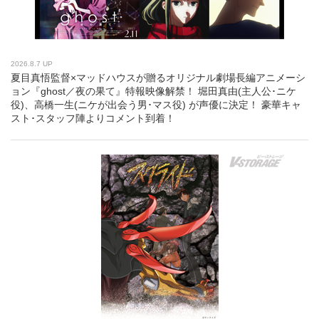
2026.8.7 UP
夏目真悟監督×マッドハウスが贈るオリジナル劇場長編アニメーシ
ョン『ghost／夜の果て』特報映像解禁！ 堀田真由(主人公･ニケ
役)、高橋一生(ニケが出会う男･マス役) が声優に決定！ 豪華キャ
スト･スタッフ陣よりコメント到着！