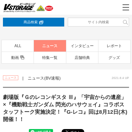
商品検索
ALL
ニュース
インタビュー
レポート
動画
特集一覧
店舗特典
グッズ
| ニュース(BV速報)
ニュース
2021.8.4 UP
劇場版『Ｇのレコンギスタ Ⅲ』「宇宙からの遺産」
×『機動戦士ガンダム 閃光のハサウェイ』コラボス
タッフトーク実施決定！『G-レコ』回は8月12日(木)
開催！！