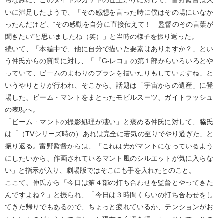
いに満足したようで、「その感想を言った時に僕はその場にいなか
ったんだけど、“その感動を自分に直接伝えて！ 監督のその言葉が
聞きたい”と思いましたね（笑）」と当時の様子を振り返った。
続いて、「本編中で、他に自分で描いた要素はありますか？」とい
う仲氏からの質問に対し、「『G-レコ』の第１部からいろいろとや
っていて、ビームのまわりのブラシを描いたりもしていますね」と
いうやりとりが行われ、そこから、話題は「宇宙からの遺産」に登
場した、ビーム・マントをまとったモビルスーツ、ガイトラッシュ
の表現へ。
「ビーム・マントの撮影処理が凄い」と褒める仲氏に対して、脇氏
は「（TVシリーズ時の）あれは完全に若気の至りでやり過ぎた」と
振り返る。富野監督からは、「これは光がマントになっているよう
にしたいから、作画されているマント風のシルエットが気に入らな
い」と指示が入り、劇場版ではそこにも手を入れたとのこと。
ここで、仲氏から「今日は第４部の打ち合わせを監督とやってきた
んですよね？」と振られ、「今日は３時間くらいの打ち合わせをし
てきた帰りでもあるので、ちょっと疲れているか、テンションがお