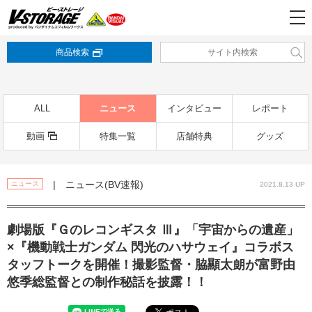
商品検索
ALL
ニュース
インタビュー
レポート
動画
特集一覧
店舗特典
グッズ
| ニュース(BV速報)
ニュース
2021.8.13 UP
劇場版『Ｇのレコンギスタ Ⅲ』「宇宙からの遺産」
×『機動戦士ガンダム 閃光のハサウェイ』コラボス
タッフトークを開催！撮影監督・脇顯太朗が富野由
悠季総監督との制作秘話を披露！！