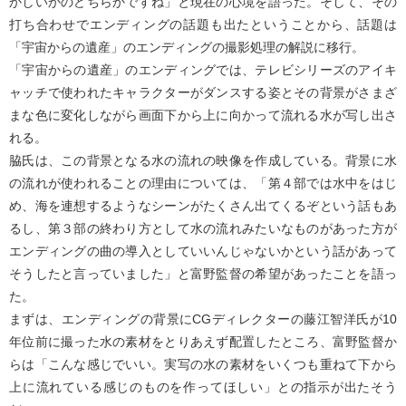
かしいかのどちらかですね」と現在の心境を語った。そして、その
打ち合わせでエンディングの話題も出たということから、話題は
「宇宙からの遺産」のエンディングの撮影処理の解説に移行。
「宇宙からの遺産」のエンディングでは、テレビシリーズのアイキ
ャッチで使われたキャラクターがダンスする姿とその背景がさまざ
まな色に変化しながら画面下から上に向かって流れる水が写し出さ
れる。
脇氏は、この背景となる水の流れの映像を作成している。背景に水
の流れが使われることの理由については、「第４部では水中をはじ
め、海を連想するようなシーンがたくさん出てくるぞという話もあ
るし、第３部の終わり方として水の流れみたいなものがあった方が
エンディングの曲の導入としていいんじゃないかという話があって
そうしたと言っていました」と富野監督の希望があったことを語っ
た。
まずは、エンディングの背景にCGディレクターの藤江智洋氏が10
年位前に撮った水の素材をとりあえず配置したところ、富野監督か
らは「こんな感じでいい。実写の水の素材をいくつも重ねて下から
上に流れている感じのものを作ってほしい」との指示が出たそう