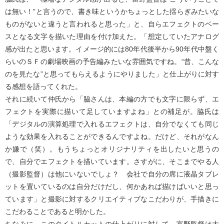
は無い！”と言うので、書き味というかちょっとした揺らぎみたいな
ものがないと違うと言われると思った」と、自らエフェクトのベー
スとなる文字を描いた理由を付け加えた。「想定していたアナログ
感が出たと思います。イメージ的には80年代後半から90年代中盤く
らいのＳＦの劇場映画の予告編みたいな雰囲気ですね。“昔、こんな
のを見たな”と思ってもらえるようにやりました」と仕上がりに対す
る感想を語ってくれた。
それに続いて仲氏から「脇さんは、本編の方でも文字に限らず、エ
フェクトを実際に描いて足していますよね」との補足が。脇氏は
「デジタルの演算処理で入れるエフェクトは、自分でなくても同じ
ような効果を入れることができるんですよね。だけど、それがなん
か嫌で（笑）。もうちょっとオリジナリティを出したいと思うの
で、自分でエフェクトを描いています。さすがに、そこまでやる人
（撮影監督）は他にいないでしょ？ 会社で自分の席に液晶タブレ
ットを置いているのは自分だけだし、何かあれば描けばいいと思っ
ています」と撮影に対するクリエイティブなこだわりが、手描きに
こだわることであると明かした。
ちなみに、このタイトルカットの仕上がりに対して、富野監督は大