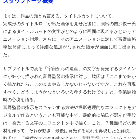
スタッフトーク概要
まずは、作品の顔とも言える、タイトルカットについて。
完成形のタイトルロゴが出た画像を見せた後に、演出の吉沢俊一氏
によるタイトルカットの文字がどのように画面に現れるかというア
ニメーション指示、さらに、そのアニメーションに対して富野由悠
季総監督によって詳細な追加がなされた指示が画面に映し出され
た。
サブタイトルである「宇宙からの遺産」の文字が発光するタイミン
グが細かく描かれた富野監督の指示に対し、脇氏は「ここまで細か
く描かれたら、このままやるしかないじゃないですか。これを再現
すべく、どうしようかなといろいろ考えるわけです」と、作業開始
時の心境を語る。
富野監督の指示をスキャンする方法や撮影処理的なエフェクトをデ
ジタルで作るということも可能な中で、最終的に脇氏が選んだ手段
は「発光する文字のエフェクトを手で描く」こと。７種類ほどの素
材を作って、それが動き、最後は発光する流れを再現したと解説。
脇氏は、「極端なデジタル感が出ると、富野監督は“こういうことで