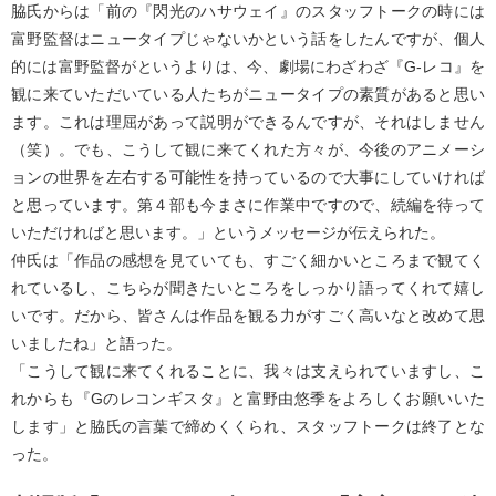
脇氏からは「前の『閃光のハサウェイ』のスタッフトークの時には
富野監督はニュータイプじゃないかという話をしたんですが、個人
的には富野監督がというよりは、今、劇場にわざわざ『G-レコ』を
観に来ていただいている人たちがニュータイプの素質があると思い
ます。これは理屈があって説明ができるんですが、それはしません
（笑）。でも、こうして観に来てくれた方々が、今後のアニメーシ
ョンの世界を左右する可能性を持っているので大事にしていければ
と思っています。第４部も今まさに作業中ですので、続編を待って
いただければと思います。」というメッセージが伝えられた。
仲氏は「作品の感想を見ていても、すごく細かいところまで観てく
れているし、こちらが聞きたいところをしっかり語ってくれて嬉し
いです。だから、皆さんは作品を観る力がすごく高いなと改めて思
いましたね」と語った。
「こうして観に来てくれることに、我々は支えられていますし、こ
れからも『Gのレコンギスタ』と富野由悠季をよろしくお願いいた
します」と脇氏の言葉で締めくくられ、スタッフトークは終了とな
った。