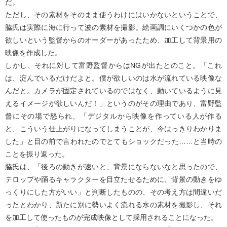
だ。
ただし、その素材をそのまま使うわけにはいかないということで、
脇氏は実際に海に行って波の素材を撮影。絵画調にいくつかの色が
欲しいという監督からのオーダーがあったため、加工して背景用の
映像を作成した。
しかし、それに対して富野監督からはNGが出たとのこと。「これ
は、淀んでいるだけだよと。僕が欲しいのは水が流れている映像な
んだと。カメラが固定されているのではなく、動いているように見
えるイメージが欲しいんだ！」というのがその理由であり、富野監
督にその場で怒られ、「デジタルから映像を作っている人が作る
と、こういう仕上がりになってしまうことが、今はっきりわかりま
した」と目の前で言われたのでとてもショックだった……と当時の
ことを振り返った。
脇氏は、「後ろの動きが速いと、背景にならないなと思ったので、
テロップや踊るキャラクターを目立たせるために、背景の動きをゆ
っくりにした方がいい」と判断したものの、その考え方は間違いだ
ったとわかり、新たに別に勢いよく流れる水の素材を撮影し、それ
を加工して使ったものが完成映像として採用されることになった。