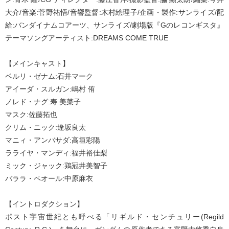
大介/音楽:菅野祐悟/音響監督:木村絵理子/企画・製作:サンライズ/配
給:バンダイナムコアーツ、サンライズ/劇場版『Gのレコンギスタ』
テーマソングアーティスト:DREAMS COME TRUE
【メインキャスト】
ベルリ・ゼナム:石井マーク
アイーダ・スルガン:嶋村 侑
ノレド・ナグ:寿 美菜子
マスク:佐藤拓也
クリム・ニック:逢坂良太
マニィ・アンバサダ:高垣彩陽
ラライヤ・マンディ:福井裕佳梨
ミック・ジャック:鶏冠井美智子
バララ・ペオール:中原麻衣
【イントロダクション】
ポスト宇宙世紀とも呼べる「リギルド・センチュリー(Regild