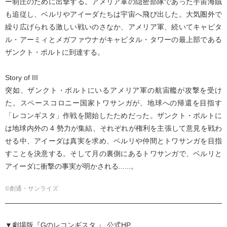
ー制圧のために出撃する。アメリア軍の隠密部隊であった宇宙海賊
も追従し、ベルリやアイーダたちは宇宙へ飛び出した。大気圏外で
繰り広げられる激しい戦いのさなか、アメリア軍、続いてキャピタ
ル・アーミィとメガファウナがキャピタル・タワーの最上部である
ザンクト・ポルトに到達する。
Story of III
突如、ザンクト・ポルトにいるアメリア軍の航宙艦が攻撃を受け
た。スペースコロニー国家トワサンガが、地球への帰還を目指す
「レコンギスタ」作戦を開始したためだった。ザンクト・ポルトに
は地球内外の 4 勢力が集結、それぞれが権利を主張して意見を戦わ
せる中、アイーダは真実を求め、ベルリや仲間とトワサンガを目指
すことを決意する。そして月の裏側にあるトワサンガで、ベルリと
アイーダに衝撃の事実が明かされる......。
©創通・サンライズ
▼劇場版『Gのレコンギスタ 』 公式HP