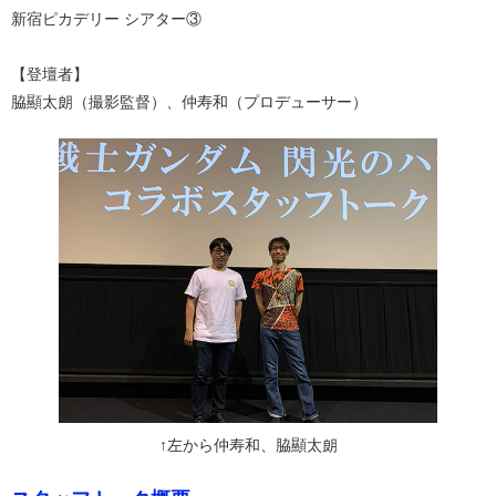
新宿ピカデリー シアター③
【登壇者】
脇顯太朗（撮影監督）、仲寿和（プロデューサー）
↑左から仲寿和、脇顯太朗