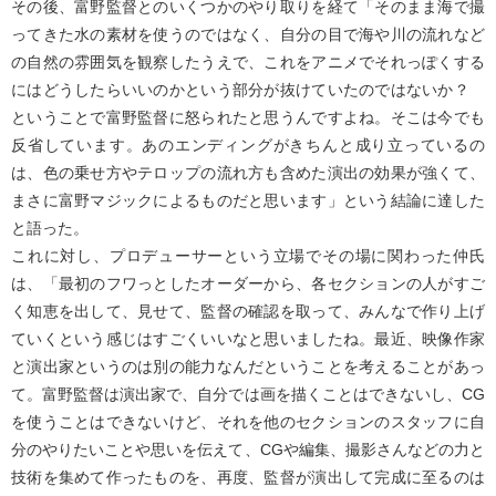
その後、富野監督とのいくつかのやり取りを経て「そのまま海で撮
ってきた水の素材を使うのではなく、自分の目で海や川の流れなど
の自然の雰囲気を観察したうえで、これをアニメでそれっぽくする
にはどうしたらいいのかという部分が抜けていたのではないか？
ということで富野監督に怒られたと思うんですよね。そこは今でも
反省しています。あのエンディングがきちんと成り立っているの
は、色の乗せ方やテロップの流れ方も含めた演出の効果が強くて、
まさに富野マジックによるものだと思います」という結論に達した
と語った。
これに対し、プロデューサーという立場でその場に関わった仲氏
は、「最初のフワっとしたオーダーから、各セクションの人がすご
く知恵を出して、見せて、監督の確認を取って、みんなで作り上げ
ていくという感じはすごくいいなと思いましたね。最近、映像作家
と演出家というのは別の能力なんだということを考えることがあっ
て。富野監督は演出家で、自分では画を描くことはできないし、CG
を使うことはできないけど、それを他のセクションのスタッフに自
分のやりたいことや思いを伝えて、CGや編集、撮影さんなどの力と
技術を集めて作ったものを、再度、監督が演出して完成に至るのは