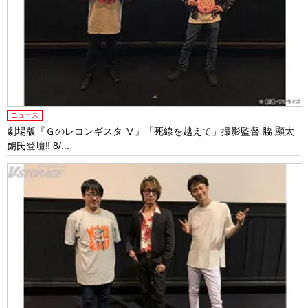
ニュース
劇場版『Ｇのレコンギスタ Ⅴ』「死線を越えて」撮影監督 脇 顯太
朗氏登壇‼ 8/...