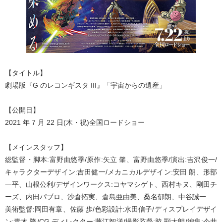
【タイトル】
劇場版『G のレコンギスタ III』「宇宙からの遺産」
【公開日】
2021 年 7 月 22 日(木・祝)全国ロードショー
【メインスタッフ】
総監督・脚本:富野由悠季/原作:矢立 肇、富野由悠季/演出:吉沢俊一/
キャラクターデザイン:吉田健一/メカニカルデザイン:安田 朗、形部
一平、山根公利/デザインワークス:コヤマシゲト、西村キヌ、剛田チ
ーズ、内田パブロ、沙倉拓実、倉島亜由美、桑名郁朗、中谷誠一
美術監督:岡田有章、佐藤 歩/色彩設計:水田信子/ディスプレイデザイ
ン:青木 隆/CG ディレクター:藤江智洋/撮影監督:脇 顯太朗/編集:今井