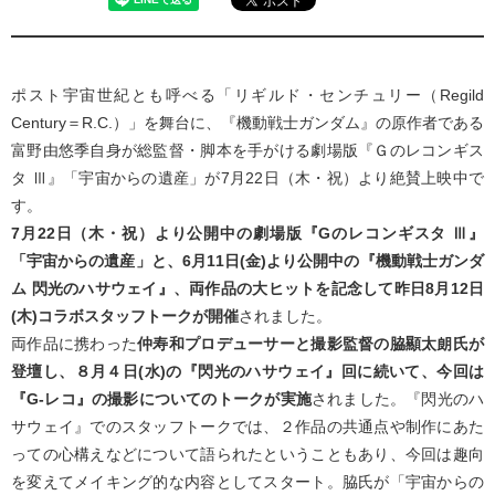
ポスト宇宙世紀とも呼べる「リギルド・センチュリー（Regild
Century＝R.C.）」を舞台に、『機動戦士ガンダム』の原作者である
富野由悠季自身が総監督・脚本を手がける劇場版『Ｇのレコンギス
タ Ⅲ』「宇宙からの遺産」が7月22日（木・祝）より絶賛上映中で
す。
7月22日（木・祝）より公開中の劇場版『Gのレコンギスタ Ⅲ』
「宇宙からの遺産」と、6月11日(金)より公開中の『機動戦士ガンダ
ム 閃光のハサウェイ』、両作品の大ヒットを記念して昨日8月12日
(木)コラボスタッフトークが開催
されました。
両作品に携わった
仲寿和プロデューサーと撮影監督の脇顯太朗氏が
登壇し、８月４日(水)の『閃光のハサウェイ』回に続いて、今回は
『G-レコ』の撮影についてのトークが実施
されました。『閃光のハ
サウェイ』でのスタッフトークでは、２作品の共通点や制作にあた
っての心構えなどについて語られたということもあり、今回は趣向
を変えてメイキング的な内容としてスタート。脇氏が「宇宙からの