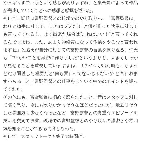
やっぱりすごいなという感じがありますね」と集合知によって作品
が完成していくことへの感想と感慨を述べた。
そして、話題は富野監督との現場でのやり取りへ。「富野監督は、
わりと物事に対して、“これはダメだ！”と僕が作った映像に対して
も言ってくれるし、よく出来た場合は“これはいい！”と言ってくれ
るんですよね。また、あまり神経質になって作業をやるなと言われ
ますね」と脇氏が自分に対しての富野監督の言葉を振り返る。仲氏
も「“細かいことを緻密に作りました”というよりも、大きくしっか
り見せることを重視していますよね。リテイクが出た時も、ちょっ
とだけ調整した程度だと“何も変わってないじゃないか”と言われま
すからね」と、富野監督との仕事をしていく中でのポイントを語っ
てくれた。
その他にも、富野監督に初めて怒られたこと、昔はスタッフに対し
て凄く怒り、今にも殴りかかりそうなほどだったのが、最近はそう
した雰囲気も少なくなったなど、富野監督との貴重なエピソードを
笑いを交えて披露。現場での富野監督とのやり取りの濃密さや雰囲
気を知ることができる内容となった。
そして、スタッフトークも終了の時間に。