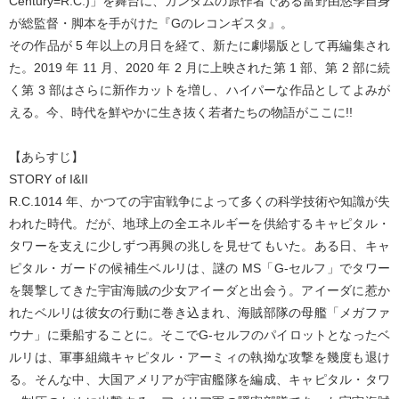
Century=R.C.)」を舞台に、ガンダムの原作者である富野由悠季自身
が総監督・脚本を手がけた『Gのレコンギスタ』。
その作品が 5 年以上の月日を経て、新たに劇場版として再編集され
た。2019 年 11 月、2020 年 2 月に上映された第 1 部、第 2 部に続
く第 3 部はさらに新作カットを増し、ハイパーな作品としてよみが
える。今、時代を鮮やかに生き抜く若者たちの物語がここに!!
【あらすじ】
STORY of I&II
R.C.1014 年、かつての宇宙戦争によって多くの科学技術や知識が失
われた時代。だが、地球上の全エネルギーを供給するキャピタル・
タワーを支えに少しずつ再興の兆しを見せてもいた。ある日、キャ
ピタル・ガードの候補生ベルリは、謎の MS「G-セルフ」でタワー
を襲撃してきた宇宙海賊の少女アイーダと出会う。アイーダに惹か
れたベルリは彼女の行動に巻き込まれ、海賊部隊の母艦「メガファ
ウナ」に乗船することに。そこでG-セルフのパイロットとなったベ
ルリは、軍事組織キャピタル・アーミィの執拗な攻撃を幾度も退け
る。そんな中、大国アメリアが宇宙艦隊を編成、キャピタル・タワ