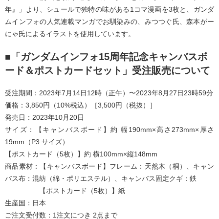
年』」より、シュールで独特の味がある1コマ漫画を3枚と、ガンダ
ムインフォの⼈気連載マンガでお馴染みの、みつつぐ⽒、森本がー
にゃ⽒によるイラストを使⽤しています。
■「ガンダムインフォ15周年記念キャンバスボ
ード＆ポストカードセット」受注販売について
受注期間：2023年7⽉14⽇12時（正午）〜2023年8⽉27⽇23時59分
価格：3,850円（10%税込）［3,500円（税抜）］
発売⽇：2023年10⽉20⽇
サイズ：【キャンバスボード】約 幅190mm×⾼さ273mm×厚さ
19mm（P3 サイズ）
【ポストカード（5枚）】約 横100mm×縦148mm
商品素材：【キャンバスボード】フレーム：天然⽊（桐）、キャン
バス布：混紡（綿・ポリエステル）、キャンバス固定クギ：鉄
【ポストカード（5枚）】紙
⽣産国：⽇本
ご注⽂受付数：1注⽂につき 2点まで