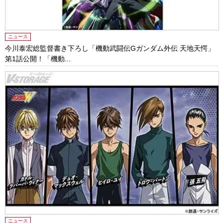
ニュース
今川泰宏総監督書き下ろし「機動武闘伝Gガンダム外伝 天地天愕」
第1話公開！「機動...
ニュース