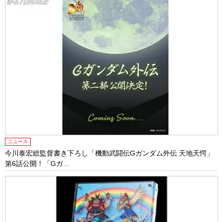
ニュース
今川泰宏総監督書き下ろし「機動武闘伝Gガンダム外伝 天地天愕」
第6話公開！「Gガ...