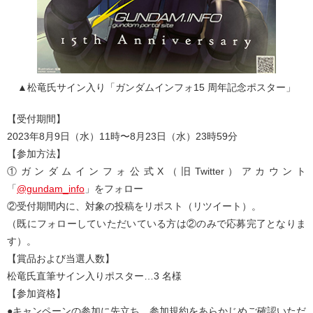
▲松⻯⽒サイン⼊り「ガンダムインフォ15 周年記念ポスター」
【受付期間】
2023年8⽉9⽇（⽔）11時〜8⽉23⽇（⽔）23時59分
【参加⽅法】
①ガンダムインフォ公式X（旧Twitter）アカウント
「
@gundam_info
」をフォロー
②受付期間内に、対象の投稿をリポスト（リツイート）。
（既にフォローしていただいている⽅は②のみで応募完了となりま
す）。
【賞品および当選⼈数】
松⻯⽒直筆サイン⼊りポスター…3 名様
【参加資格】
●キャンペーンの参加に先⽴ち、参加規約をあらかじめご確認いただ