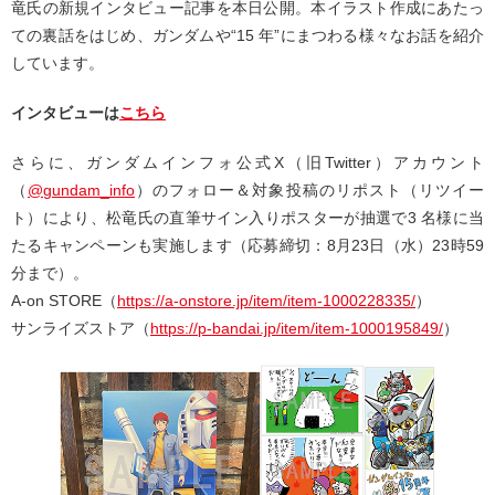
⻯⽒の新規インタビュー記事を本⽇公開。本イラスト作成にあたっ
ての裏話をはじめ、ガンダムや“15 年”にまつわる様々なお話を紹介
しています。
インタビューは
こちら
さらに、ガンダムインフォ公式X（旧Twitter）アカウント
（
@gundam_info
）のフォロー＆対象投稿のリポスト（リツイー
ト）により、松⻯⽒の直筆サイン⼊りポスターが抽選で3 名様に当
たるキャンペーンも実施します（応募締切：8⽉23⽇（⽔）23時59
分まで）。
A-on STORE（
https://a-onstore.jp/item/item-1000228335/
）
サンライズストア（
https://p-bandai.jp/item/item-1000195849/
）